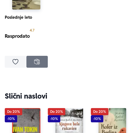
Poslednje leto
Prosecna ocena je 4.7 od 5
4.7
Rasprodato
Dodaj u omiljene
NEDOSTUPNO
Slični naslovi
Do 20%
Do 20%
Do 20%
-10%
-10%
-10%