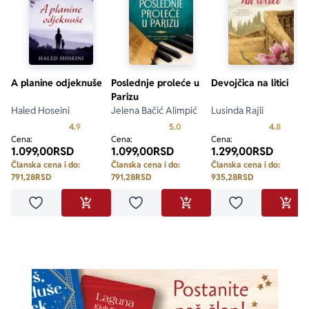
A planine odjeknuše
Poslednje proleće u
Devojčica na litici
Parizu
Haled Hoseini
Jelena Bačić Alimpić
Lusinda Rajli
Prosecna ocena je 4.9 od 5
Prosecna ocena je 5.0 od 5
Prosecn
4.9
5.0
4.8
Cena:
Cena:
Cena:
1.099,00
RSD
1.099,00
RSD
1.299,00
RSD
Članska cena i do:
Članska cena i do:
Članska cena i do:
791,28
RSD
791,28
RSD
935,28
RSD
Dodaj u omiljene
Dodaj u omiljene
Dodaj u omilje
DODAJ U KORPU
DODAJ U KORPU
DODA