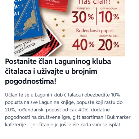
Postanite član Laguninog kluba
čitalaca i uživajte u brojnim
pogodnostima!
Učlanite se u Lagunin klub čitalaca i obezbedite 10%
popusta na sve Lagunine knjige, popuste koji rastu do
20%, rođendanski popust od čak 40%, dodatne
pogodnosti na društvene igre, gift asortiman i Bukmarker
kafeterije – jer čitanje je još lepše kada vam se isplati.