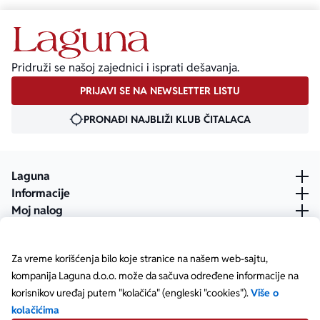
Pridruži se našoj zajednici i isprati dešavanja.
PRIJAVI SE NA NEWSLETTER LISTU
PRONAĐI NAJBLIŽI KLUB ČITALACA
Laguna
Informacije
Moj nalog
Za vreme korišćenja bilo koje stranice na našem web-sajtu,
kompanija Laguna d.o.o. može da sačuva određene informacije na
korisnikov uređaj putem "kolačića" (engleski "cookies").
Više o
kolačićima