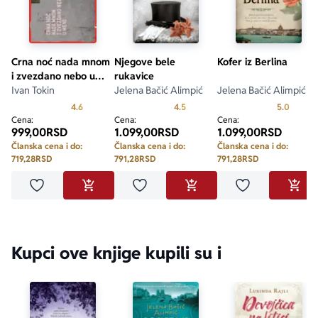
Crna noć nada mnom
Njegove bele
Kofer iz Berlina
i zvezdano nebo u
rukavice
meni
Ivan Tokin
Jelena Bačić Alimpić
Jelena Bačić Alimpić
Prosecna ocena je 4.6 od 5
Prosecna ocena je 4.5 od 5
Prosecn
4.6
4.5
5.0
Cena:
Cena:
Cena:
999,00
RSD
1.099,00
RSD
1.099,00
RSD
Članska cena i do:
Članska cena i do:
Članska cena i do:
719,28
RSD
791,28
RSD
791,28
RSD
Dodaj u omiljene
Dodaj u omiljene
Dodaj u omilje
DODAJ U KORPU
DODAJ U KORPU
DODA
Kupci ove knjige kupili su i