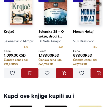
Krojač
Solunska 28 – O
Monah Hokaj
seksu, drogi i
Jelena Bačić Alimpić
rokenrolu
Dr Nele Karajlić
Vuk Drašković
Prosecna ocena je 5.0 od 5
Prosecna ocena je 5.0 od 5
Prosecn
5.0
5.0
4.0
Cena:
Cena:
Cena:
1.099,00
RSD
1.199,00
RSD
899,00
RSD
Članska cena i do:
Članska cena i do:
Članska cena i do:
791,28
RSD
863,28
RSD
647,28
RSD
Dodaj u omiljene
Dodaj u omiljene
Dodaj u omilje
DODAJ U KORPU
DODAJ U KORPU
DODA
Kupci ove knjige kupili su i