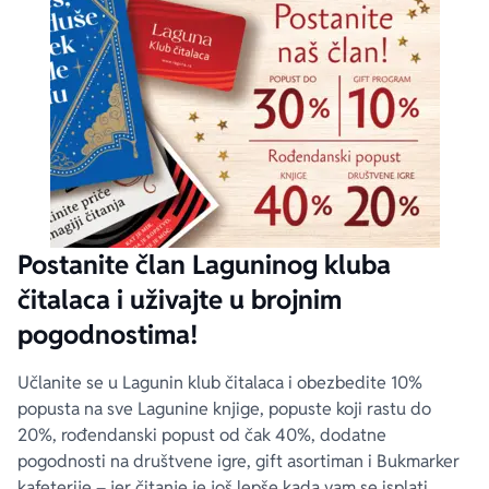
Postanite član Laguninog kluba
čitalaca i uživajte u brojnim
pogodnostima!
Učlanite se u Lagunin klub čitalaca i obezbedite 10%
popusta na sve Lagunine knjige, popuste koji rastu do
20%, rođendanski popust od čak 40%, dodatne
pogodnosti na društvene igre, gift asortiman i Bukmarker
kafeterije – jer čitanje je još lepše kada vam se isplati.