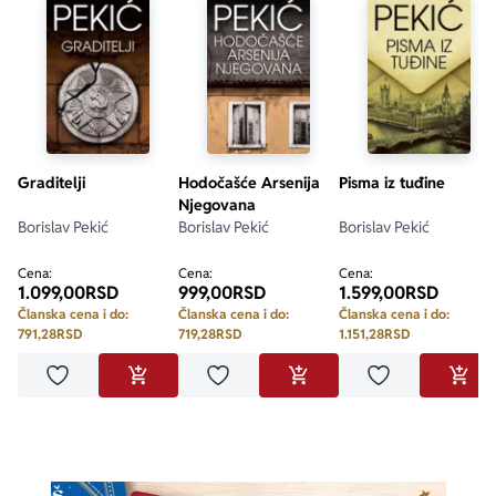
Graditelji
Hodočašće Arsenija
Pisma iz tuđine
Njegovana
Borislav Pekić
Borislav Pekić
Borislav Pekić
Cena:
Cena:
Cena:
1.099,00
RSD
999,00
RSD
1.599,00
RSD
Članska cena i do:
Članska cena i do:
Članska cena i do:
791,28
RSD
719,28
RSD
1.151,28
RSD
Dodaj u omiljene
Dodaj u omiljene
Dodaj u omilje
DODAJ U KORPU
DODAJ U KORPU
DODA