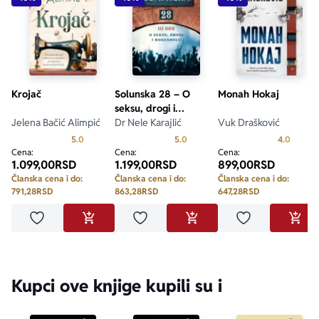
Krojač
Solunska 28 – O
Monah Hokaj
seksu, drogi i
Jelena Bačić Alimpić
rokenrolu
Dr Nele Karajlić
Vuk Drašković
Prosecna ocena je 5.0 od 5
Prosecna ocena je 5.0 od 5
Prosecn
5.0
5.0
4.0
Cena:
Cena:
Cena:
1.099,00
RSD
1.199,00
RSD
899,00
RSD
Članska cena i do:
Članska cena i do:
Članska cena i do:
791,28
RSD
863,28
RSD
647,28
RSD
Dodaj u omiljene
Dodaj u omiljene
Dodaj u omilje
DODAJ U KORPU
DODAJ U KORPU
DODA
Kupci ove knjige kupili su i