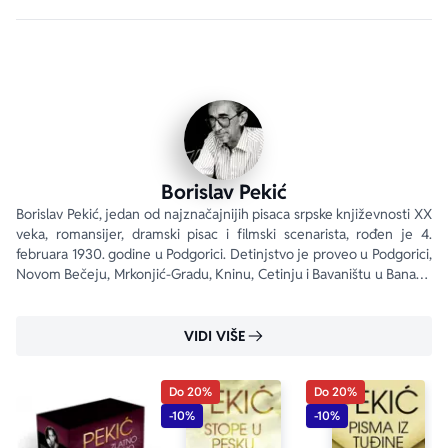
iznutra povezani porodičnom sudbinom balkanskih 
Cincara, pomešanih sa srpskim stanovništvom i srpskom 
građanskom klasom u njenom usponu u raspadanju.“ 
– Predrag Palavestra
„
Zlatno runo
 je klasik naše književne epohe i udžbenik 
za mnoge pisce, alem-kamen jedne književnosti.“ 
– Anđelka Cvijić
Borislav Pekić
Borislav Pekić, jedan od najznačajnijih pisaca srpske književnosti XX 
veka, romansijer, dramski pisac i filmski scenarista, rođen je 4. 
Prvi put ekskluzivna kolekcija celokupnog književnog 
februara 1930. godine u Podgorici. Detinjstvo je proveo u Podgorici, 
opusa Borislava Pekića.
Novom Bečeju, Mrkonjić-Gradu, Kninu, Cetinju i Bavaništu u Banatu. 
Od 1945.
VIDI VIŠE
Do 20%
Do 20%
-10%
-10%