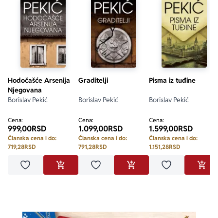
Hodočašće Arsenija
Graditelji
Pisma iz tuđine
Njegovana
Borislav Pekić
Borislav Pekić
Borislav Pekić
Cena:
Cena:
Cena:
999,00
RSD
1.099,00
RSD
1.599,00
RSD
Članska cena i do:
Članska cena i do:
Članska cena i do:
719,28
RSD
791,28
RSD
1.151,28
RSD
Dodaj u omiljene
Dodaj u omiljene
Dodaj u omilje
DODAJ U KORPU
DODAJ U KORPU
DODA