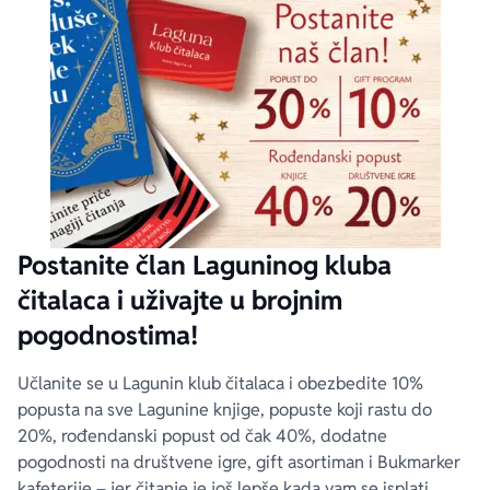
Postanite član Laguninog kluba
čitalaca i uživajte u brojnim
pogodnostima!
Učlanite se u Lagunin klub čitalaca i obezbedite 10%
popusta na sve Lagunine knjige, popuste koji rastu do
20%, rođendanski popust od čak 40%, dodatne
pogodnosti na društvene igre, gift asortiman i Bukmarker
kafeterije – jer čitanje je još lepše kada vam se isplati.