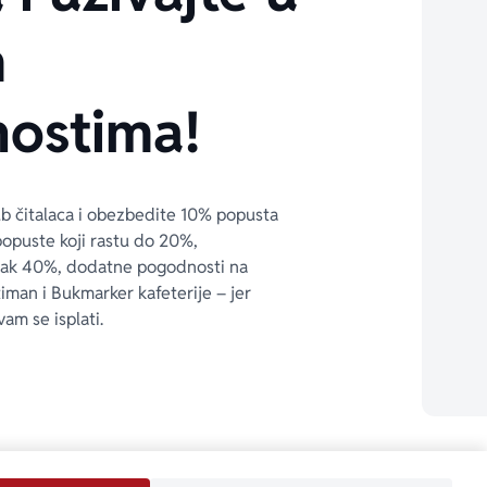
m
ostima!
ub čitalaca i obezbedite 10% popusta 
popuste koji rastu do 20%, 
čak 40%, dodatne pogodnosti na 
timan i Bukmarker kafeterije – jer 
vam se isplati.