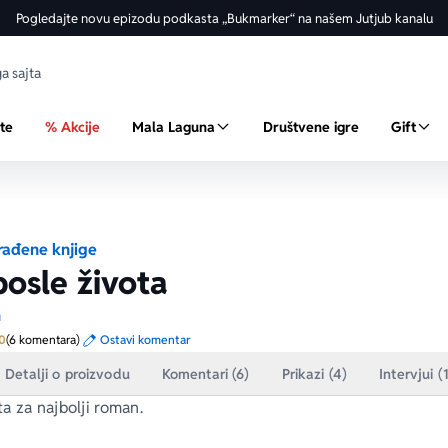
Pogledajte novu epizodu podkasta „Bukmarker“ na našem Jutjub kanalu
ste
% Akcije
Mala Laguna
Društvene igre
Gift
ađene knjige
posle života
n
Prosecna ocena je 5.0 od 5
0
(6 komentara)
Ostavi komentar
Detalji o proizvodu
Komentari (6)
Prikazi (4)
Intervjui (
ta
 za najbolji roman.