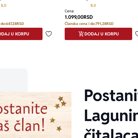
Prosecna ocena je 5.0 od 5
Prosecna ocena je 5.0 o
5.0
5.0
Cena:
1.099,00
RSD
 do:
647,28
RSD
Članska cena i do:
791,28
RSD
DAJ U KORPU
DODAJ U KORPU
Dodaj u omiljene
Postani
Laguni
čitalaca