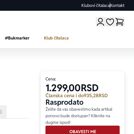
Klubovi čitalaca
Kontakt
Moji omiljeni a
#Bukmarker
Klub čitalaca
Cena:
1.299,00
RSD
Članska cena i do
935,28
RSD
Rasprodato
Želite da vas obavestimo kada artikal
1)
ponovo bude dostupan? Kliknite na
dugme ispod!
OBAVESTI ME