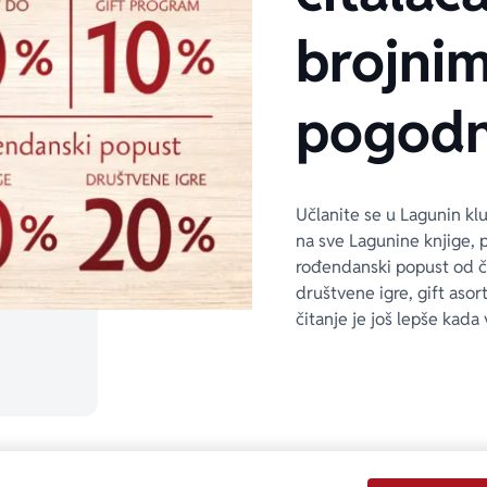
brojni
pogodn
Učlanite se u Lagunin kl
na sve Lagunine knjige, 
rođendanski popust od 
društvene igre, gift asor
čitanje je još lepše kada 