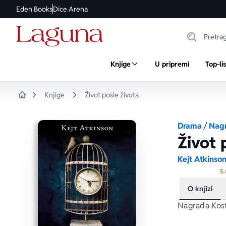
Eden Books
Dice Arena
Knjige
U pripremi
Top-li
Knjige
Život posle života
Home
Drama
/
Nagr
Život 
Kejt Atkinso
5.
O knjizi
Nagrada 
Kos