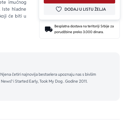
ete imućnog 
 Iste hladne 
DODAJ U LISTU ŽELJA
DODAJ U OMILJENE
oji će biti u 
Besplatna dostava na teritoriji Srbije za
porudžbine preko 3.000 dinara.
roživite svoj 
dbine? Da li 
đaje prošlog 
ijim životnim 
Njena četiri najnovija bestselera upoznaju nas s bivšim
j roman koji 
News? i Started Early, Took My Dog . Godine 2011.
pčinjavajući, 
n. Urnebesan. 
ALA U OVOM 