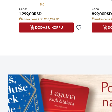
Prosecna ocena je 5.0 od 5
5.0
Cena:
Cena:
1.299,00
RSD
899,00
RSD
Članska cena i do:
935,28
RSD
Članska cena i
DODAJ U KORPU
DO
Dodaj u omiljene