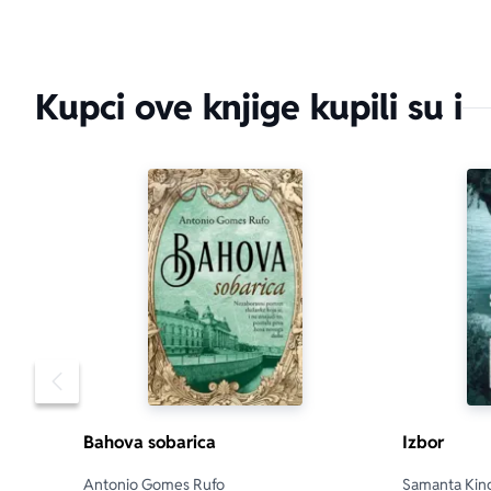
Kupci ove knjige kupili su i
Pomeranje sadržaja slajdera u levo
Bahova sobarica
Izbor
Antonio Gomes Rufo
Samanta Kin