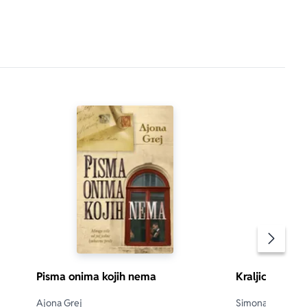
Pomeran
Pisma onima kojih nema
Kraljica noći
Ajona Grej
Simona Arnstet