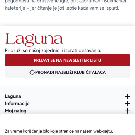
pogodnosti na društvene igre, gift asortiman i Bukmarker
kafeterije – jer čitanje je još lepše kada vam se isplati.
Pridruži se našoj zajednici i isprati dešavanja.
PRIJAVI SE NA NEWSLETTER LISTU
PRONAĐI NAJBLIŽI KLUB ČITALACA
Laguna
Informacije
Moj nalog
Za vreme korišćenja bilo koje stranice na našem web-sajtu,