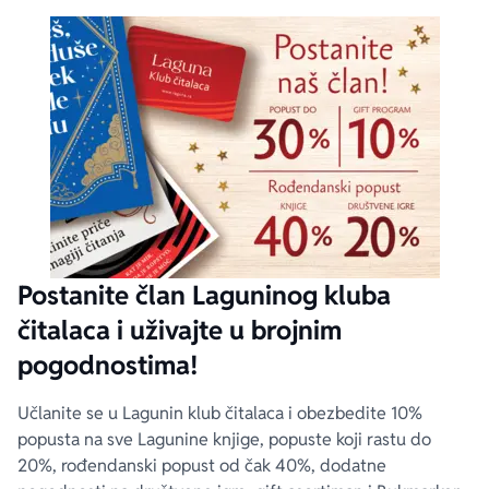
Postanite član Laguninog kluba
čitalaca i uživajte u brojnim
pogodnostima!
Učlanite se u Lagunin klub čitalaca i obezbedite 10%
popusta na sve Lagunine knjige, popuste koji rastu do
20%, rođendanski popust od čak 40%, dodatne