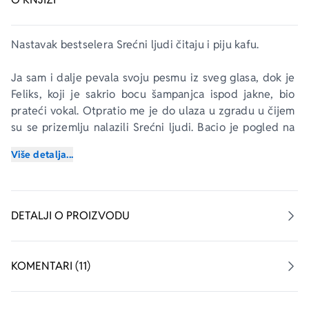
Nastavak bestselera 
Srećni ljudi čitaju i piju kafu.
Ja sam i dalje pevala svoju pesmu iz sveg glasa, dok je 
Feliks, koji je sakrio bocu šampanjca ispod jakne, bio 
prateći vokal. Otpratio me je do ulaza u zgradu u čijem 
su se prizemlju nalazili 
Srećni ljudi
. Bacio je pogled na 
izlog.
Više detalja...
„Srećni ljudi sami odlučuju o svom životu! Sad si svoj na 
svome!“
Godinu dana nakon što se vratila iz Irske, Dijan je stavila 
DETALJI O PROIZVODU
tačku na burnu vezu sa Edvardom, čvrsto rešena da 
započne nov život u Parizu. Uz Feliksovu pomoć 
nastavila je da vodi svoj kafe. 
KOMENTARI (11)
Upravo u kafeu 
Srećni ljudi čitaju i piju kafu
, svojoj 