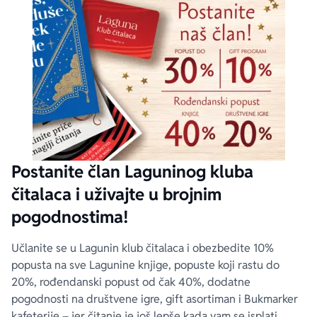
Postanite član Laguninog kluba
čitalaca i uživajte u brojnim
pogodnostima!
Učlanite se u Lagunin klub čitalaca i obezbedite 10%
popusta na sve Lagunine knjige, popuste koji rastu do
20%, rođendanski popust od čak 40%, dodatne
pogodnosti na društvene igre, gift asortiman i Bukmarker
kafeterije – jer čitanje je još lepše kada vam se isplati.