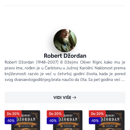
neprijatelja svog gospodara, Moiraina uspeva da ubedi 
Randa al’Tora i njegove prijatelje da napuste svoje 
domove i zakorače u nezamisliv svet prepun opasnosti 
koje vrebaju i u senkama i na svetlu.
Još od prvog objavljivanja 1990. godine 
Točak vremena
opčinjava milione čitalaca širom sveta svojim opsegom, 
originalnošću i upečatljivim likovima. 
Zenica sveta
Robert Džordan
proglašena je jednim od najomiljenijih američkih romana.
Robert Džordan (1948–2007) ili Džejms Oliver Rigni, kako mu je 
pravo ime, rođen je u Čarlstonu u Južnoj Karolini. Naklonost prema 
književnosti razvio je već u četvrtoj godini života, kada je pored 
svog dvanaestogodišnjeg brata naučio da čita. Sa pet godina već se 
nosio sa Markom Tvenom i Žilom Vernom.
VIDI VIŠE
Do 20%
Do 20%
Do 20%
-10%
-10%
-10%