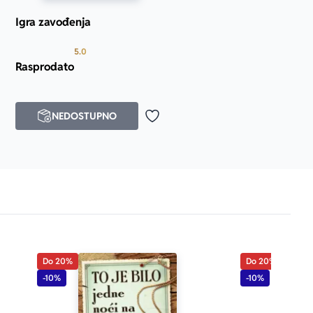
Igra zavođenja
 od 5
Prosecna ocena je 5.0 od 5
5.0
Rasprodato
NEDOSTUPNO
j u omiljene
Dodaj u omiljene
Do 20%
Do 20%
-10%
-10%