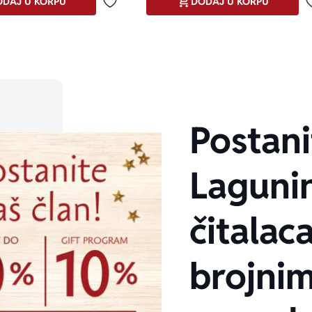
DAJ U KORPU
DODAJ U KORPU
Dodaj u omiljene
Postani
Laguni
čitalaca
brojni