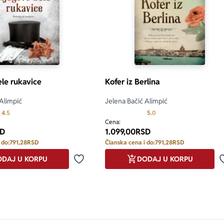
le rukavice
Kofer iz Berlina
 Alimpić
Jelena Bačić Alimpić
Prosecna ocena je 4.5 od 5
Prosecna ocena je 5.0 o
4.5
5.0
Cena:
D
1.099,00
RSD
 do:
791,28
RSD
Članska cena i do:
791,28
RSD
DAJ U KORPU
DODAJ U KORPU
Dodaj u omiljene