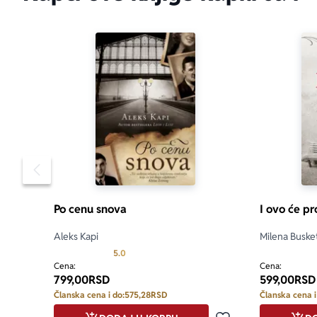
Pomeranje sadržaja slajdera u levo
Po cenu snova
I ovo će pr
Aleks Kapi
Milena Buske
Prosecna ocena je 5.0 od 5
5.0
Cena:
Cena:
799,00
RSD
599,00
RSD
Članska cena i do:
575,28
RSD
Članska cena i