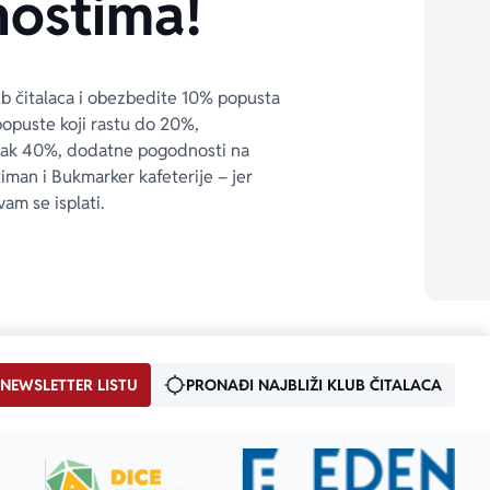
ostima!
ub čitalaca i obezbedite 10% popusta 
popuste koji rastu do 20%, 
čak 40%, dodatne pogodnosti na 
timan i Bukmarker kafeterije – jer 
vam se isplati.
 NEWSLETTER LISTU
PRONAĐI NAJBLIŽI KLUB ČITALACA