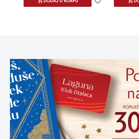
DODAJ U KORPU
DO
Dodaj u omiljene