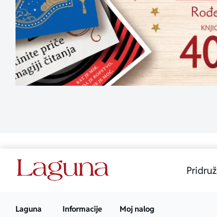
Pridruž
Laguna
Informacije
Moj nalog