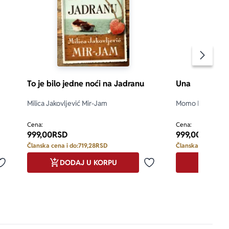
Pomeran
To je bilo jedne noći na Jadranu
Una
Milica Jakovljević Mir-Jam
Momo Kapor
d 5
5.0
Cena:
Cena:
999,00
RSD
999,00
RSD
Članska cena i do:
719,28
RSD
Članska cena i do:
DODAJ U KORPU
DODA
Dodaj u omiljene
Dodaj u omiljene