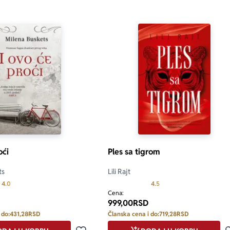
oći
Ples sa tigrom
ts
Lili Rajt
Prosecna ocena je 4.0 od 5
Prosecna ocena je 4.5 od
4.0
4.5
Cena:
999,00
RSD
 do:
431,28
RSD
Članska cena i do:
719,28
RSD