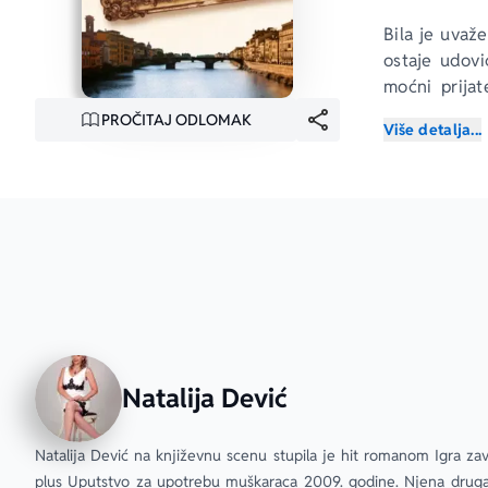
Bila je uvaž
ostaje udovi
moćni prijat
spomenik pro
PROČITAJ ODLOMAK
Više detalja...
joj, ako ne p
ljubavnika na
jer put koji 
U ovom izvan
žene, žestok
junakinja ot
ostane neost
osvoji sreća. 
Natalija Dević
Natalija Dević na književnu scenu stupila je hit romanom Igra zav
plus Uputstvo za upotrebu muškaraca 2009. godine. Njena druga 