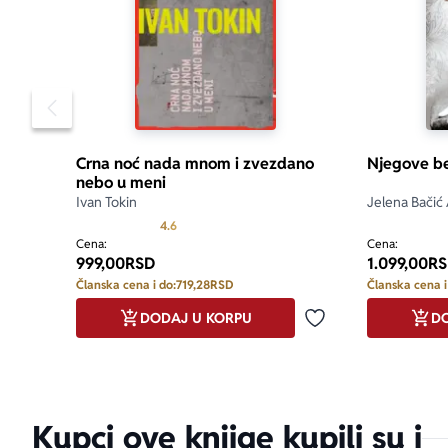
Pomeranje sadržaja slajdera u levo
Crna noć nada mnom i zvezdano
Njegove be
nebo u meni
Ivan Tokin
Jelena Bačić
Prosecna ocena je 4.6 od 5
4.6
Cena:
Cena:
999,00
RSD
1.099,00
RS
Članska cena i do:
719,28
RSD
Članska cena i
DODAJ U KORPU
DO
Dodaj u omiljene
Kupci ove knjige kupili su i