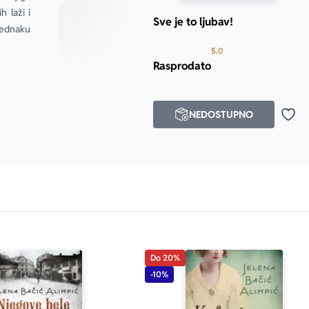
 laži i 
Sve je to ljubav!
ednaku 
Prosecna ocena je 5.0
5.0
Rasprodato
NEDOSTUPNO
Doda
Do 20%
-10%