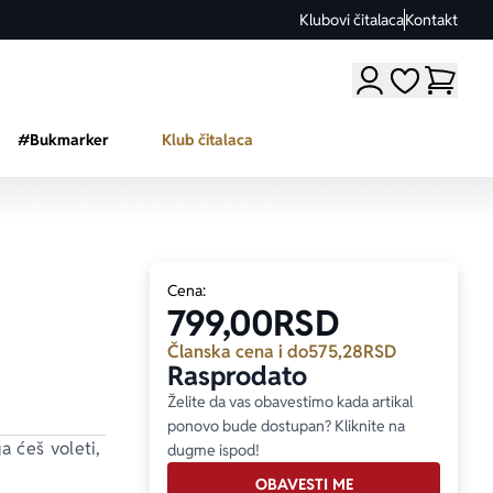
Klubovi čitalaca
Kontakt
Moji omiljeni a
#Bukmarker
Klub čitalaca
Cena:
799,00
RSD
Članska cena i do
575,28
RSD
Rasprodato
Želite da vas obavestimo kada artikal
ponovo bude dostupan? Kliknite na
a ćeš voleti, 
dugme ispod!
OBAVESTI ME