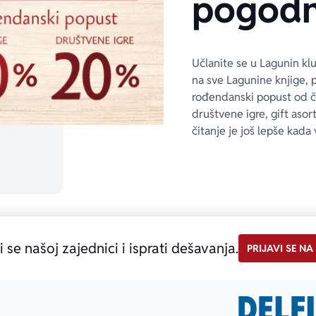
pogodn
Učlanite se u Lagunin kl
na sve Lagunine knjige, 
rođendanski popust od 
društvene igre, gift asor
čitanje je još lepše kada 
i se našoj zajednici i isprati dešavanja.
PRIJAVI SE NA