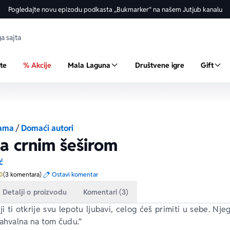
Pogledajte novu epizodu podkasta „Bukmarker“ na našem Jutjub kanalu
ste
% Akcije
Mala Laguna
Društvene igre
Gift
ama
/
Domaći autori
a crnim šeširom
ć
Prosecna ocena je 5.0 od 5
0
(3 komentara)
Ostavi komentar
Detalji o proizvodu
Komentari (3)
i ti otkrije svu lepotu ljubavi, celog ćeš primiti u sebe. Njeg
zahvalna na tom čudu.“