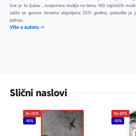
Sve je to ljubav , svojevrsna studija na temu 100 najčešćih muških
zašto se govore ženama objavljena 2011. godine, pobudila je j
pažnju.
Više o autoru
Slični naslovi
Do 20%
Do 20%
-10%
-10%