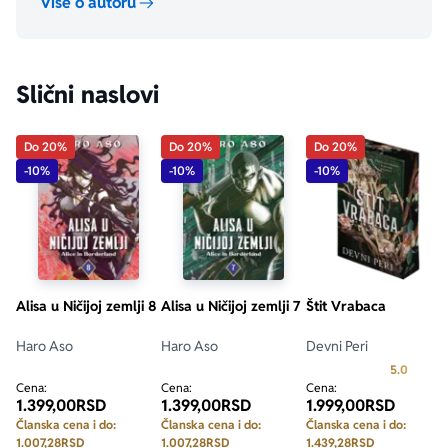
Više o autoru
Slični naslovi
Do 20%
Do 20%
Do 20%
-10%
-10%
-10%
Alisa u Ničijoj zemlji 8
Alisa u Ničijoj zemlji 7
Štit Vrabaca
Haro Aso
Haro Aso
Devni Peri
Prosecn
5.0
Cena:
Cena:
Cena:
1.399,00
RSD
1.399,00
RSD
1.999,00
RSD
Članska cena i do:
Članska cena i do:
Članska cena i do:
1.007,28
RSD
1.007,28
RSD
1.439,28
RSD