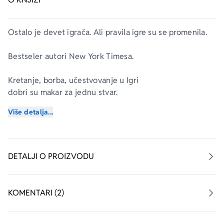
Ostalo je devet igrača. Ali pravila igre su se promenila.
Bestseler autori 
New York Timesa.
Kretanje, borba, učestvovanje u Igri
dobri su makar za jednu stvar.
Više detalja...
Zaboravljanje.
Pročitaj ovu knjigu.
Pronađi tragove. Reši zagonetke.
DETALJI O PROIZVODU
Samo jedan može da pobedi.
KOMENTARI (2)
Završnica je stvarna.
Završnica je počela.