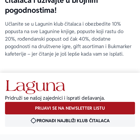
čitalaca i uživajte u brojnim
pogodnostima!
Učlanite se u Lagunin klub čitalaca i obezbedite 10%
popusta na sve Lagunine knjige, popuste koji rastu do
20%, rođendanski popust od čak 40%, dodatne
pogodnosti na društvene igre, gift asortiman i Bukmarker
kafeterije – jer čitanje je još lepše kada vam se isplati.
Pridruži se našoj zajednici i isprati dešavanja.
PRIJAVI SE NA NEWSLETTER LISTU
PRONAĐI NAJBLIŽI KLUB ČITALACA