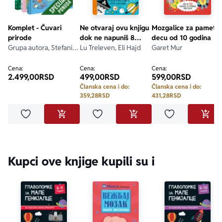
Komplet - Čuvari
Ne otvaraj ovu knjigu
Mozgalice za pametn
prirode
dok ne napuniš 8
decu od 10 godina
Grupa autora, Stefani
godina
Lu Treleven, Eli Hajd
Garet Mur
Ledu, Lisa Stjuart-Šarp,
Stefan Fratini
Cena:
Cena:
Cena:
2.499,00
RSD
499,00
RSD
599,00
RSD
Članska cena i do:
Članska cena i do:
359,28
RSD
431,28
RSD
Dodaj u omiljene
Dodaj u omiljene
Dodaj u omilje
DODAJ U KORPU
DODAJ U KORPU
DODA
Kupci ove knjige kupili su i