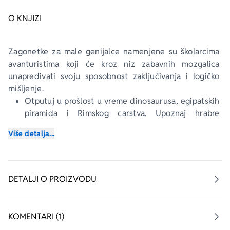
O KNJIZI
Zagonetke za male genijalce namenjene su školarcima 
avanturistima koji će kroz niz zabavnih mozgalica 
unapređivati svoju sposobnost zaključivanja i logičko 
mišljenje.
Otputuj u prošlost u vreme dinosaurusa, egipatskih 
piramida i Rimskog carstva. Upoznaj hrabre 
samuraje, odvažne gusare i izvanredne naučnike i 
Više detalja...
reši sve zagonetke koje ćeš naći u ovoj knjizi.
Prati putokaze i upotrebi svoje znanje iz istorije, 
jezika, matematike i biologije da pronađeš rešenja 
zagonetki.
DETALJI O PROIZVODU
KOMENTARI (1)