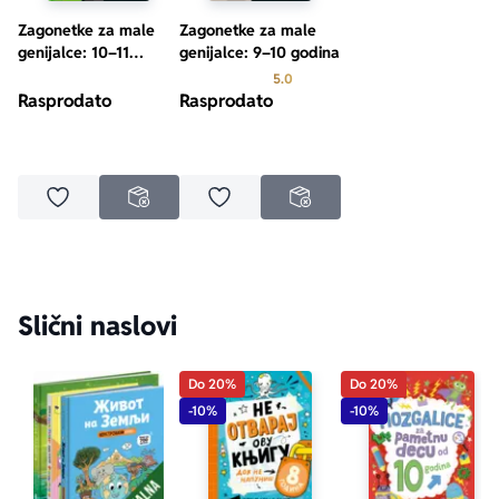
Zagonetke za male
Zagonetke za male
genijalce: 10–11
genijalce: 9–10 godina
godina
Prosecna ocena je 5.0 od 5
5.0
Rasprodato
Rasprodato
Dodaj u omiljene
Dodaj u omiljene
NEDOSTUPNO
NEDOSTUPNO
Slični naslovi
Do 20%
Do 20%
-10%
-10%