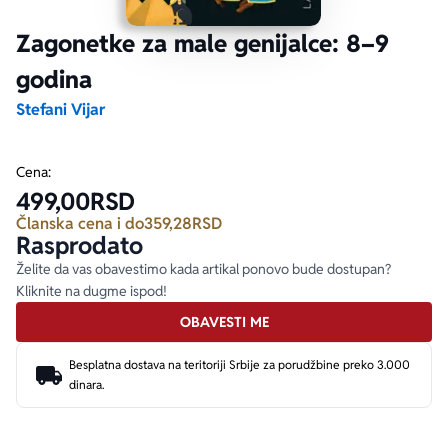
Zagonetke za male genijalce: 8–9
Ekranizovane knjige
Poezija
Bojan Ljubenović
Peter Handke
godina
Za poklon
Lični razvoj i popularna psihologija
Dejan Tiago-Stanković
Harlan Koben
Stefani Vijar
E-knjige
Biografija
Milica Jakovljević Mir-Jam
Elif Šafak
Cena:
499,00
RSD
Autori
Članska cena i do
359,28
RSD
Rasprodato
Želite da vas obavestimo kada artikal ponovo bude dostupan?
Kliknite na dugme ispod!
OBAVESTI ME
Besplatna dostava na teritoriji Srbije za porudžbine preko 3.000
dinara.