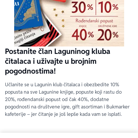
Postanite član Laguninog kluba
čitalaca i uživajte u brojnim
pogodnostima!
Učlanite se u Lagunin klub čitalaca i obezbedite 10%
popusta na sve Lagunine knjige, popuste koji rastu do
20%, rođendanski popust od čak 40%, dodatne
pogodnosti na društvene igre, gift asortiman i Bukmarker
kafeterije – jer čitanje je još lepše kada vam se isplati.