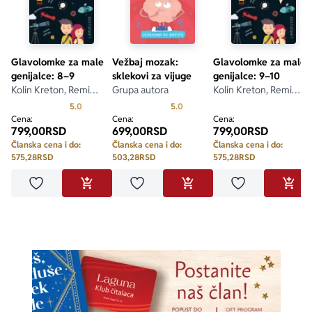
Glavolomke za male
Vežbaj mozak:
Glavolomke za male
genijalce: 8–9
sklekovi za vijuge
genijalce: 9–10
Kolin Kreton, Remi
Grupa autora
Kolin Kreton, Remi
Legliz
Legliz
Prosecna ocena je 5.0 od 5
Prosecna ocena je 5.0 od 5
5.0
5.0
Cena:
Cena:
Cena:
799,00
RSD
699,00
RSD
799,00
RSD
Članska cena i do:
Članska cena i do:
Članska cena i do:
575,28
RSD
503,28
RSD
575,28
RSD
Dodaj u omiljene
Dodaj u omiljene
Dodaj u omilje
DODAJ U KORPU
DODAJ U KORPU
DODA