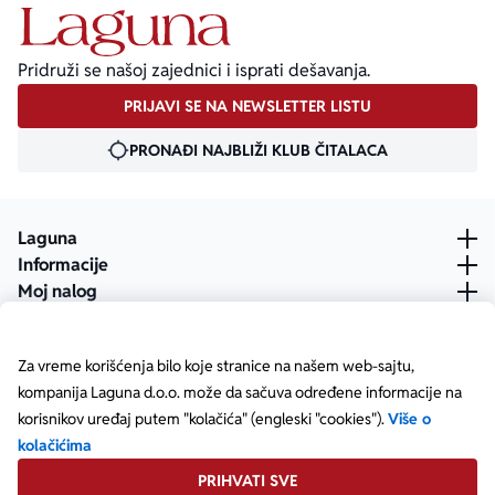
Pridruži se našoj zajednici i isprati dešavanja.
PRIJAVI SE NA NEWSLETTER LISTU
PRONAĐI NAJBLIŽI KLUB ČITALACA
Laguna
Informacije
Moj nalog
Za vreme korišćenja bilo koje stranice na našem web-sajtu,
kompanija Laguna d.o.o. može da sačuva određene informacije na
korisnikov uređaj putem "kolačića" (engleski "cookies").
Više o
kolačićima
PRIHVATI SVE