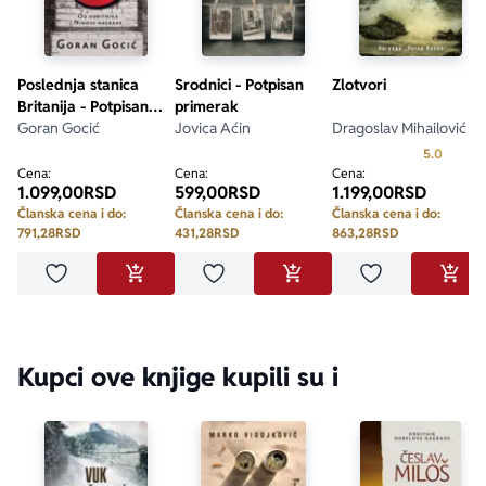
Igor Mandić
Poslednja stanica
Srodnici - Potpisan
Zlotvori
Britanija - Potpisan
primerak
primerak
Goran Gocić
Jovica Aćin
Dragoslav Mihailović
Prosecn
5.0
Cena:
Cena:
Cena:
1.099,00
RSD
599,00
RSD
1.199,00
RSD
Članska cena i do:
Članska cena i do:
Članska cena i do:
791,28
RSD
431,28
RSD
863,28
RSD
Dodaj u omiljene
Dodaj u omiljene
Dodaj u omilje
DODAJ U KORPU
DODAJ U KORPU
DODA
Kupci ove knjige kupili su i