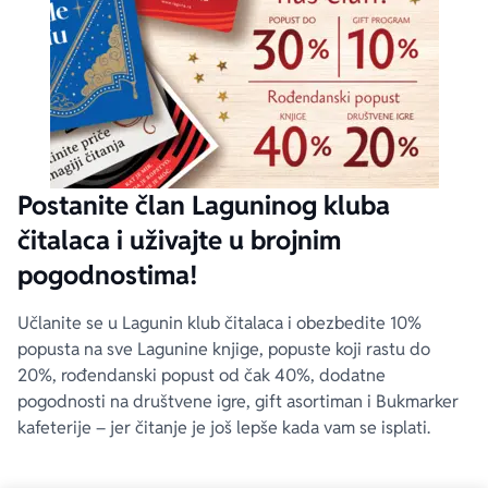
Postanite član Laguninog kluba
čitalaca i uživajte u brojnim
pogodnostima!
Učlanite se u Lagunin klub čitalaca i obezbedite 10%
popusta na sve Lagunine knjige, popuste koji rastu do
20%, rođendanski popust od čak 40%, dodatne
pogodnosti na društvene igre, gift asortiman i Bukmarker
kafeterije – jer čitanje je još lepše kada vam se isplati.