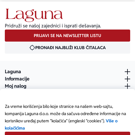
Pridruži se našoj zajednici i isprati dešavanja.
PRIJAVI SE NA NEWSLETTER LISTU
PRONAĐI NAJBLIŽI KLUB ČITALACA
Laguna
Informacije
Moj nalog
Za vreme korišćenja bilo koje stranice na našem web-sajtu,
kompanija Laguna d.o.o. može da sačuva određene informacije na
korisnikov uređaj putem "kolačića" (engleski "cookies").
Više o
kolačićima