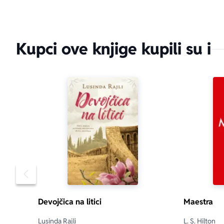
Kupci ove knjige kupili su i
Pomeranje sadržaja slajdera u levo
Devojčica na litici
Maestra
Lusinda Rajli
L. S. Hilton