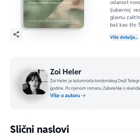
odanost novoj
ljubavnoj ve
glavnu zaštit
baš kao što 
ljubavnik.
Više detalja...
„Knjiga zadi
Sunday
„Pročitao sa
Zoi Heler
zadatak sva
Zoi Heler je kolumnista londonskog Dejli Telegr
dok se probi
godine. Po njenom romanu Zabeleške o skandalu 
žalosna.“ 
Gua
Više o autoru
„Ovu knjigu 
savesti zbog 
Slični naslovi
„Zlokobna i 
centar. Klasi