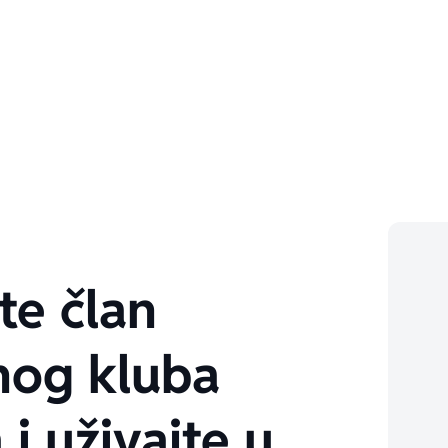
te član
nog kluba
 i uživajte u