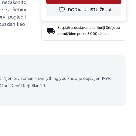
u nezakonitoj 
be za Šebinu 
DODAJ U LISTU ŽELJA
DODAJ U OMILJENE
rvi pogled i, 
ouzdan kao i 
Besplatna dostava na teritoriji Srbije za
porudžbine preko 3.000 dinara.
ependent on 
i ono što je 
o da budemo 
ine. Njen prvi roman – Everything you know je objavljen 1999.
ešna da nije 
žudi Denč i Kejt Blanšet.
u su i griža 
aju pravo u 