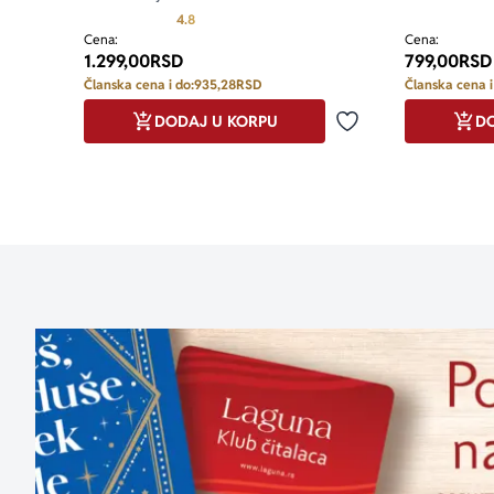
Prosecna ocena je 4.8 od 5
4.8
Cena:
Cena:
1.299,00
RSD
799,00
RSD
Članska cena i do:
935,28
RSD
Članska cena i
DODAJ U KORPU
DO
Dodaj u omiljene