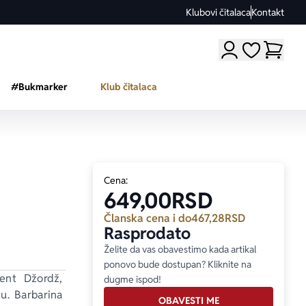
Klubovi čitalaca
Kontakt
Moji omiljeni a
#Bukmarker
Klub čitalaca
Cena:
649,00
RSD
Članska cena i do
467,28
RSD
Rasprodato
Želite da vas obavestimo kada artikal
ponovo bude dostupan? Kliknite na
ent Džordž, 
dugme ispod!
u. Barbarina 
OBAVESTI ME