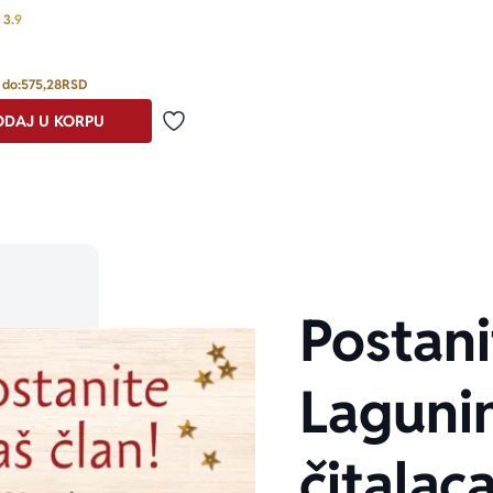
Prosecna ocena je 3.9 od 5
3.9
 do:
575,28
RSD
DAJ U KORPU
Dodaj u omiljene
Postani
Laguni
čitalaca