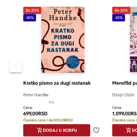
Do 20%
Do 20%
„Kao saosećaj
-10%
-10%
uspostavlja f
zlokobnom n
„Helerova t
književnog d
svetlom obas
Tomom Riplij
Pomeranje sadržaja slajdera u levo
„Blistavo, po
Kratko pismo za dugi rastanak
Mensfild p
„Izvanredno
Peter Handke
Džejn Ostin
Standard
Prosecna ocena je 4.6 od 5
4.6
Cena:
Cena:
699,00
RSD
1.099,00
RS
Članska cena i do:
503,28
RSD
Članska cena i
DODAJ U KORPU
DO
Dodaj u omiljene