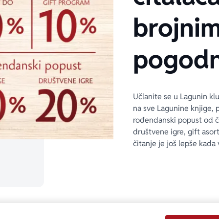
brojni
pogodn
Učlanite se u Lagunin kl
na sve Lagunine knjige, 
rođendanski popust od 
društvene igre, gift asor
čitanje je još lepše kada 