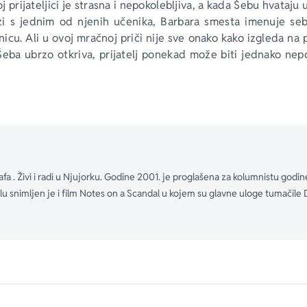
 prijateljici je strasna i nepokolebljiva, a kada Šebu hvataju 
zi s jednim od njenih učenika, Barbara smesta imenuje se
nicu. Ali u ovoj mračnoj priči nije sve onako kako izgleda na p
Šeba ubrzo otkriva, prijatelj ponekad može biti jednako nep
vljujuća, briljantna, nemoguće je ispustiti je iz ruku.“ 
Ind
m je dvaput. Poseduje epske odlike grčke tragedije, a čin
kog dobrog romana: podseća nas na to kakve budale umem
afa . Živi i radi u Njujorku. Godine 2001. je proglašena za kolumnistu god
jamo kroz vlastiti život. Bila bi žalosna da nije smešna; sm
snimljen je i film Notes on a Scandal u kojem su glavne uloge tumačile D
rdian
čitaćete kao da preturate po ormariću u tuđem kupatilu: t
novih saznanja, i slastan snobizam.“ 
Independent
iznenađujuća, neobično jeziva, puna zapažanja koja pogađ
k emotivnog zatočeništva.“ 
Daily Express