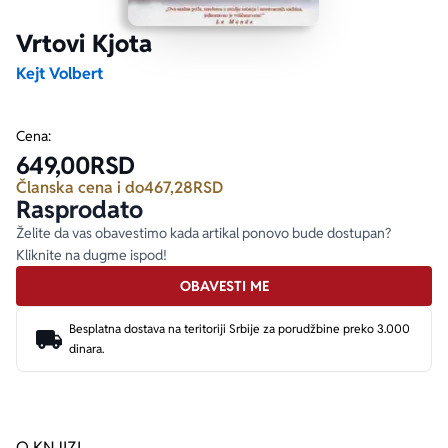
Vrtovi Kjota
Ekranizovane knjige
Poezija
Bojan Ljubenović
Peter Handke
Kejt Volbert
Za poklon
Lični razvoj i popularna psihologija
Dejan Tiago-Stanković
Harlan Koben
Cena:
649,00
RSD
E-knjige
Biografija
Milica Jakovljević Mir-Jam
Elif Šafak
Članska cena i do
467,28
RSD
Rasprodato
Autori
Želite da vas obavestimo kada artikal ponovo bude dostupan?
Kliknite na dugme ispod!
OBAVESTI ME
Besplatna dostava na teritoriji Srbije za porudžbine preko 3.000
dinara.
O KNJIZI