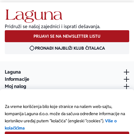
Pridruži se našoj zajednici i isprati dešavanja.
PRIJAVI SE NA NEWSLETTER LISTU
PRONAĐI NAJBLIŽI KLUB ČITALACA
Laguna
Informacije
Moj nalog
Za vreme korišćenja bilo koje stranice na našem web-sajtu,
kompanija Laguna d.o.o. može da sačuva određene informacije na
korisnikov uređaj putem "kolačića" (engleski "cookies").
Više o
kolačićima