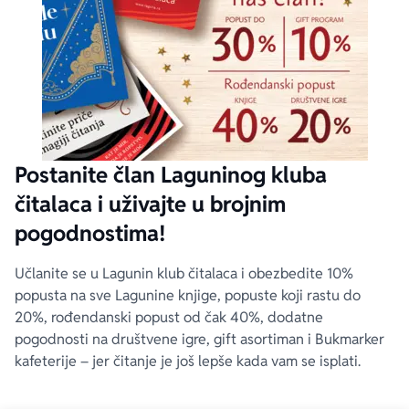
Postanite član Laguninog kluba
čitalaca i uživajte u brojnim
pogodnostima!
Učlanite se u Lagunin klub čitalaca i obezbedite 10%
popusta na sve Lagunine knjige, popuste koji rastu do
20%, rođendanski popust od čak 40%, dodatne
pogodnosti na društvene igre, gift asortiman i Bukmarker
kafeterije – jer čitanje je još lepše kada vam se isplati.