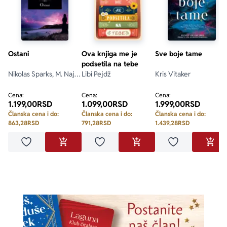
„Delikatna proza Kejt Volbert odzvanja glasovima koje 
više ne možemo da čujemo… 
Vrtovi Kjota
 je priča o 
duhu, misterija i ljubavna priča.“ 
Ejmi Blum
Ostani
Ova knjiga me je
Sve boje tame
podsetila na tebe
„Ovaj predivni, jedinstveni roman istražuje tananu 
Nikolas Sparks, M. Najt
Libi Pejdž
Kris Vitaker
mrežu priča koje tkamo da bismo zaštili naše voljene od 
Šjamalan
neugodnih istina iz prošlosti.“ 
Elle
Cena:
Cena:
Cena:
1.199,00
RSD
1.099,00
RSD
1.999,00
RSD
Članska cena i do:
Članska cena i do:
Članska cena i do:
863,28
RSD
791,28
RSD
1.439,28
RSD
Dodaj u omiljene
Dodaj u omiljene
Dodaj u omilje
DODAJ U KORPU
DODAJ U KORPU
DODA