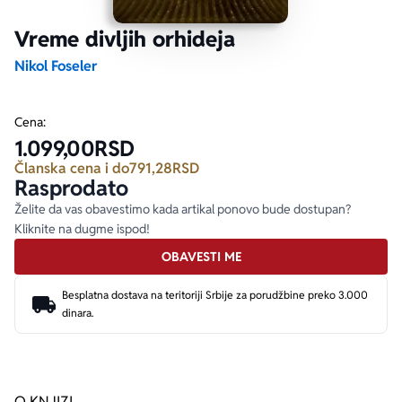
Vreme divljih orhideja
Ekranizovane knjige
Poezija
Bojan Ljubenović
Peter Handke
Nikol Foseler
Za poklon
Lični razvoj i popularna psihologija
Dejan Tiago-Stanković
Harlan Koben
Cena:
1.099,00
RSD
E-knjige
Biografija
Milica Jakovljević Mir-Jam
Elif Šafak
Članska cena i do
791,28
RSD
Rasprodato
Autori
Želite da vas obavestimo kada artikal ponovo bude dostupan?
Kliknite na dugme ispod!
OBAVESTI ME
Besplatna dostava na teritoriji Srbije za porudžbine preko 3.000
dinara.
O KNJIZI