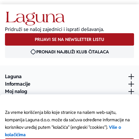
Pridruži se našoj zajednici i isprati dešavanja.
PRIJAVI SE NA NEWSLETTER LISTU
PRONAĐI NAJBLIŽI KLUB ČITALACA
Laguna
Informacije
Moj nalog
Za vreme korišćenja bilo koje stranice na našem web-sajtu,
kompanija Laguna d.o.o. može da sačuva određene informacije na
korisnikov uređaj putem "kolačića" (engleski "cookies").
Više o
kolačićima