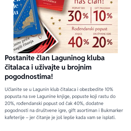
Postanite član Laguninog kluba
čitalaca i uživajte u brojnim
pogodnostima!
Učlanite se u Lagunin klub čitalaca i obezbedite 10%
popusta na sve Lagunine knjige, popuste koji rastu do
20%, rođendanski popust od čak 40%, dodatne
pogodnosti na društvene igre, gift asortiman i Bukmarker
kafeterije – jer čitanje je još lepše kada vam se isplati.