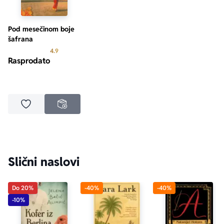
Pod mesečinom boje
šafrana
Prosecna ocena je 4.9 od 5
4.9
Rasprodato
Dodaj u omiljene
NEDOSTUPNO
Slični naslovi
Do 20%
-40%
-40%
-10%