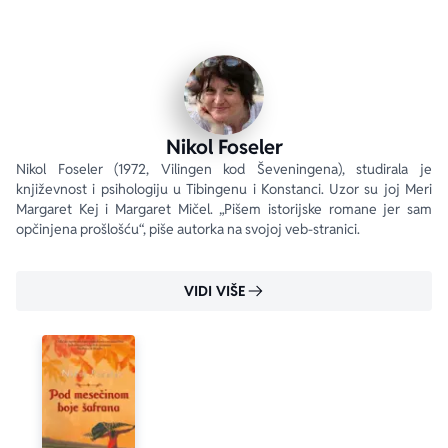
ukrštaju, a ova zabranjena ljubav menja njihove, ali i 
živote njihovih bližnjih...
„Čudesna, čulna, uzbudljiva i odlično napisana 
priča.“
 Klusi
Nikol Foseler
Nikol Foseler (1972, Vilingen kod Ševeningena), studirala je 
književnost i psihologiju u Tibingenu i Konstanci. Uzor su joj Meri 
Margaret Kej i Margaret Mičel. „Pišem istorijske romane jer sam 
opčinjena prošlošću“, piše autorka na svojoj veb-stranici.
VIDI VIŠE