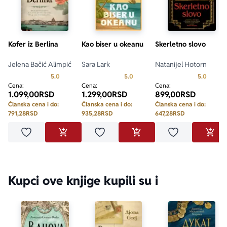
Kofer iz Berlina
Kao biser u okeanu
Skerletno slovo
Jelena Bačić Alimpić
Sara Lark
Natanijel Hotorn
Prosecna ocena je 5.0 od 5
Prosecna ocena je 5.0 od 5
Prosecn
5.0
5.0
5.0
Cena:
Cena:
Cena:
1.099,00
RSD
1.299,00
RSD
899,00
RSD
Članska cena i do:
Članska cena i do:
Članska cena i do:
791,28
RSD
935,28
RSD
647,28
RSD
Dodaj u omiljene
Dodaj u omiljene
Dodaj u omilje
DODAJ U KORPU
DODAJ U KORPU
DODA
Kupci ove knjige kupili su i