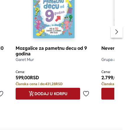
Pomeran
10
Mozgalice za pametnu decu od 9
Neverovatan s
godina
Garet Mur
Grupa autora
Cena:
Cena:
599,00
RSD
2.799,00
RSD
Članska cena i do:
431,28
RSD
Članska cena i do:
DODAJ U KORPU
DODA
Dodaj u omiljene
Dodaj u omiljene