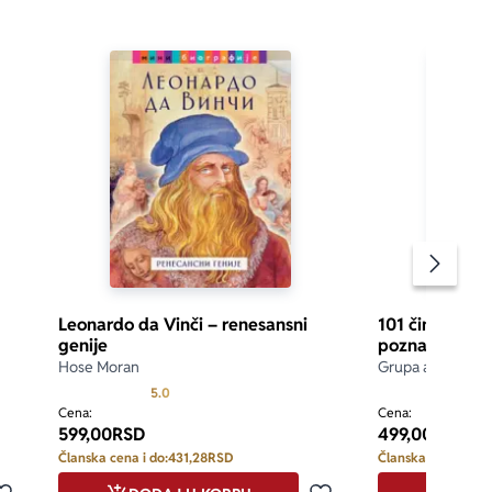
Pomeran
Leonardo da Vinči – renesansni
101 činjenica 
genije
poznatim nau
Hose Moran
Grupa autora
d 5
Prosecna ocena je 5.0 od 5
5.0
Cena:
Cena:
599,00
RSD
499,00
RSD
Članska cena i do:
431,28
RSD
Članska cena i do: