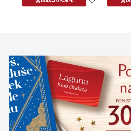
DODAJ U KORPU
DO
Dodaj u omiljene