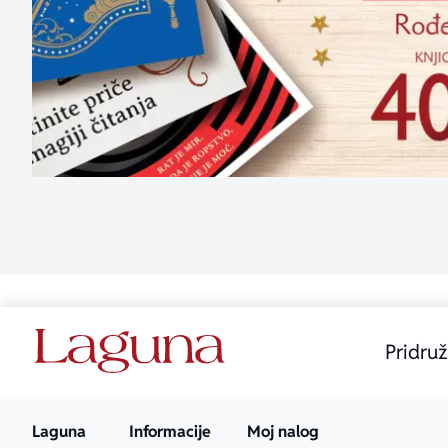
Pridruž
Laguna
Informacije
Moj nalog