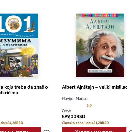
ca koju treba da znaš o
Albert Ajnštajn – veliki mislilac
otkrićima
Havijer Manso
Prosecna ocena je 5.0 o
5.0
Cena:
599,00
RSD
 do:
431,28
RSD
Članska cena i do:
431,28
RSD