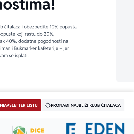
ostima!
ub čitalaca i obezbedite 10% popusta 
popuste koji rastu do 20%, 
čak 40%, dodatne pogodnosti na 
timan i Bukmarker kafeterije – jer 
vam se isplati.
 NEWSLETTER LISTU
PRONAĐI NAJBLIŽI KLUB ČITALACA