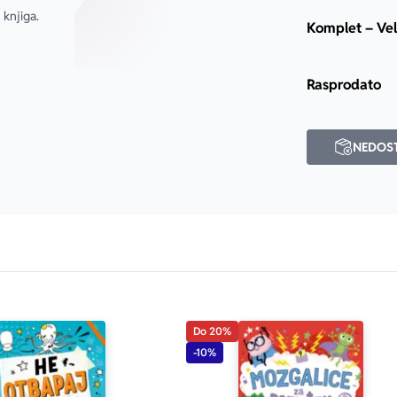
knjiga. 
Komplet – Vel
Rasprodato
NEDOS
Do 20%
-10%