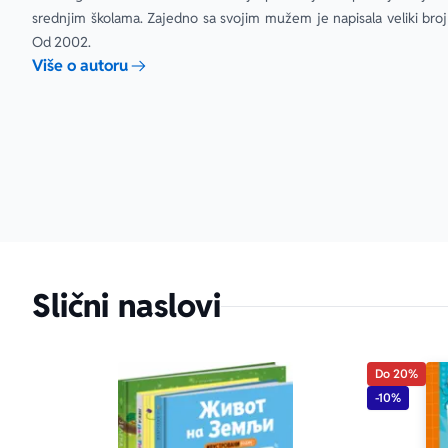
srednjim školama. Zajedno sa svojim mužem je napisala veliki broj 
Od 2002.
Više o autoru
Slični naslovi
Do 20%
-10%