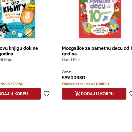
 ovu knjigu dok ne
Mozgalice za pametnu decu od 
godina
godina
Eli Hajd
Garet Mur
Cena:
599,00
RSD
 do:
359,28
RSD
Članska cena i do:
431,28
RSD
DAJ U KORPU
DODAJ U KORPU
Dodaj u omiljene