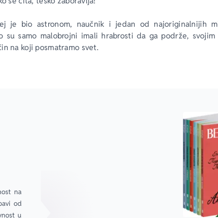
ko se čita, teško zaboravlja!
lej je bio astronom, naučnik i jedan od najoriginalnijih mi
o su samo malobrojni imali hrabrosti da ga podrže, svojim 
in na koji posmatramo svet.
nost na 
avi od 
nost u 