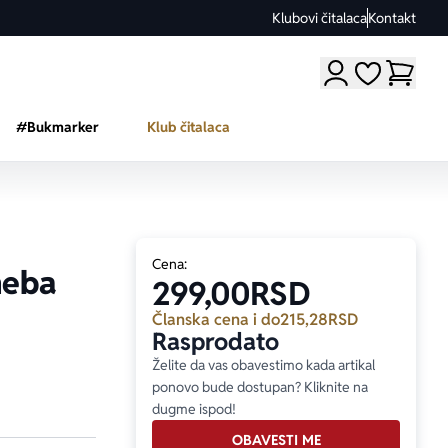
Klubovi čitalaca
Kontakt
Moji omiljeni a
#Bukmarker
Klub čitalaca
Cena:
 neba
299,00
RSD
Članska cena i do
215,28
RSD
Rasprodato
Želite da vas obavestimo kada artikal
ponovo bude dostupan? Kliknite na
dugme ispod!
OBAVESTI ME