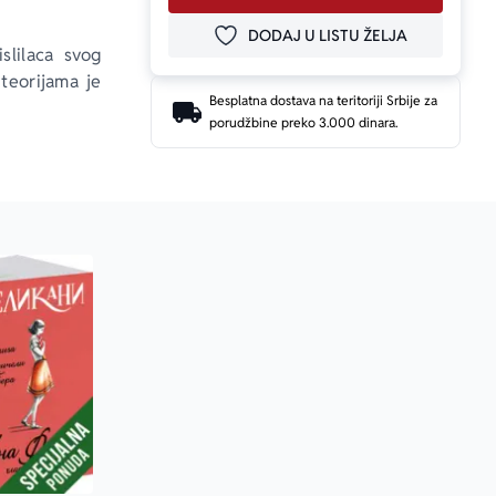
DODAJ U LISTU ŽELJA
DODAJ U OMILJENE
slilaca svog 
teorijama je 
Besplatna dostava na teritoriji Srbije za
porudžbine preko 3.000 dinara.