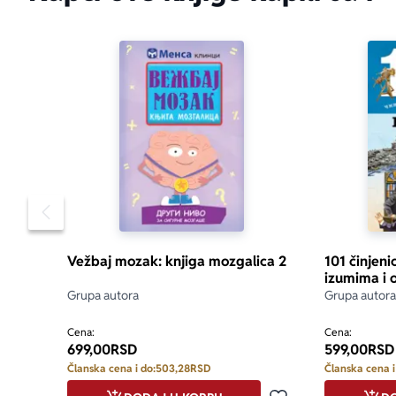
Pomeranje sadržaja slajdera u levo
Vežbaj mozak: knjiga mozgalica 2
101 činjeni
izumima i 
Grupa autora
Grupa autora
Cena:
Cena:
699,00
RSD
599,00
RSD
Članska cena i do:
503,28
RSD
Članska cena i