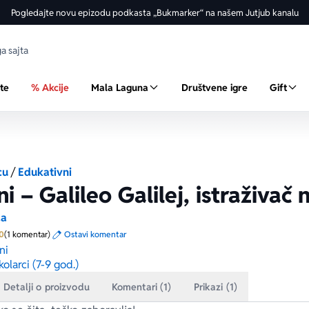
Pogledajte novu epizodu podkasta „Bukmarker“ na našem Jutjub kanalu
ste
% Akcije
Mala Laguna
Društvene igre
Gift
cu
/
Edukativni
ni – Galileo Galilej, istraživač
da
Prosecna ocena je 5.0 od 5
0
(1 komentar)
Ostavi komentar
ni
kolarci (7-9 god.)
Detalji o proizvodu
Komentari (1)
Prikazi (1)