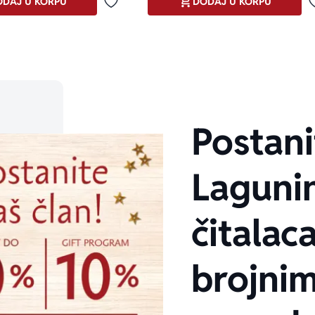
DAJ U KORPU
DODAJ U KORPU
Dodaj u omiljene
Postani
Laguni
čitalaca
brojni