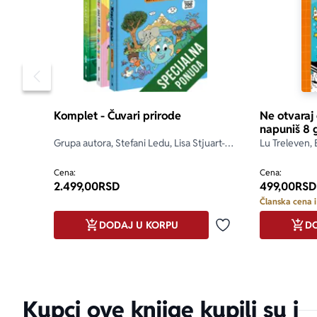
Pomeranje sadržaja slajdera u levo
Komplet - Čuvari prirode
Ne otvaraj
napuniš 8 
Grupa autora, Stefani Ledu, Lisa Stjuart-
Lu Treleven, 
Šarp, Stefan Fratini
Cena:
Cena:
2.499,00
RSD
499,00
RSD
Članska cena i
DODAJ U KORPU
DO
Dodaj u omiljene
Kupci ove knjige kupili su i