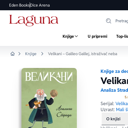
Eden Books
Dice Arena
Knjige
U pripremi
Top-li
Knjige
Velikani – Galileo Galilej, istraživač neba
Home
Knjige za de
Velika
Analiza Stra
5.
Serijal:
Velika
Uzrast:
Mali š
O knjizi