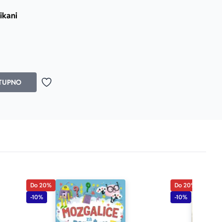
ikani
TUPNO
Dodaj u omiljene
Do 20%
Do 20%
-10%
-10%