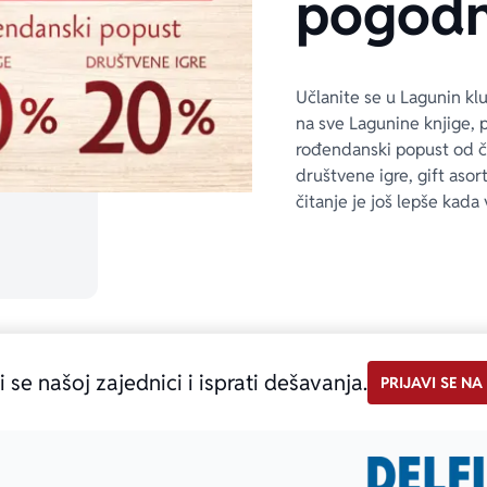
pogodn
Učlanite se u Lagunin kl
na sve Lagunine knjige, 
rođendanski popust od 
društvene igre, gift asor
čitanje je još lepše kada 
i se našoj zajednici i isprati dešavanja.
PRIJAVI SE NA