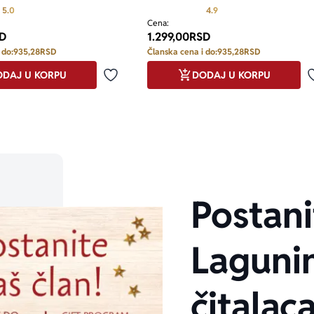
Prosecna ocena je 5.0 od 5
Prosecna ocena je 4.9 od
5.0
4.9
Cena:
D
1.299,00
RSD
 do:
935,28
RSD
Članska cena i do:
935,28
RSD
DAJ U KORPU
DODAJ U KORPU
Dodaj u omiljene
Postani
Laguni
čitalaca