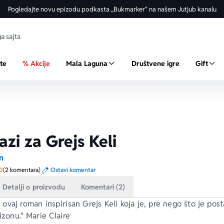
Pogledajte novu epizodu podkasta „Bukmarker“ na našem Jutjub kanalu
ste
% Akcije
Mala Laguna
Društvene igre
Gift
azi za Grejs Keli
n
Prosecna ocena je 5.0 od 5
0
(2 komentara)
Ostavi komentar
Detalji o proizvodu
Komentari (2)
ovaj roman inspirisan Grejs Keli koja je, pre nego što je post
izonu
.“ 
Marie Claire