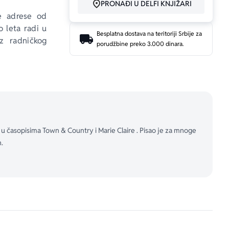
PRONAĐI U DELFI KNJIŽARI
e adrese od 
o leta radi u 
Besplatna dostava na teritoriji Srbije za
z radničkog 
porudžbine preko 3.000 dinara.
a seks-bomba 
edno kreću u 
k aveniji, do 
Sitiju – i u 
dok borave u 
ka u časopisima Town & Country i Marie Claire . Pisao je za mnoge
kle neke od 
n.
žera koji je 
tpuno uvlači 
venim, čak i 
 petparačku 
eme tiranski 