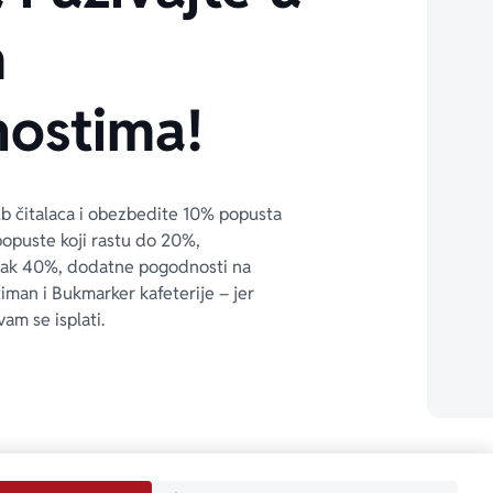
m
ostima!
ub čitalaca i obezbedite 10% popusta 
popuste koji rastu do 20%, 
čak 40%, dodatne pogodnosti na 
timan i Bukmarker kafeterije – jer 
vam se isplati.