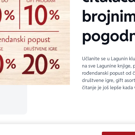
brojni
pogodn
Učlanite se u Lagunin kl
na sve Lagunine knjige, 
rođendanski popust od 
društvene igre, gift asor
čitanje je još lepše kada 