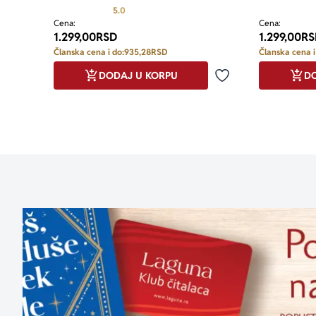
Prosecna ocena je 5.0 od 5
5.0
Cena:
Cena:
1.299,00
RSD
1.299,00
RS
Članska cena i do:
935,28
RSD
Članska cena i
DODAJ U KORPU
DO
Dodaj u omiljene