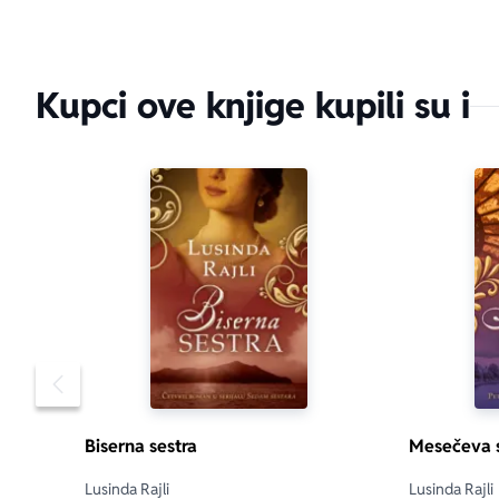
Kupci ove knjige kupili su i
Pomeranje sadržaja slajdera u levo
Biserna sestra
Mesečeva s
Lusinda Rajli
Lusinda Rajli