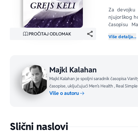
Za devojku 
njujorškog h
časopisu 
Ma
gradića na s
PROČITAJ ODLOMAK
Više detalja...
koja ne pošt
pustolovinu o
Grinič Vilid
zagrljaj veom
Majkl Kalahan
Preplićući ž
Majkl Kalahan je spoljni saradnik časopisa Vanit
čuvenom 
Ba
časopise, uključujući Men’s Health , Real Simple
budućih pozn
Više o autoru
predstavljao 
u epohu pede
„Izuzetan re
Slični naslovi
opasnim muš
beletristiku