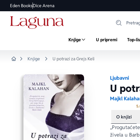
Eden Books
Dice Arena
Knjige
U pripremi
Top-li
Knjige
U potrazi za Grejs Keli
Home
Ljubavni
U potr
Majkl Kalaha
5.
O knjizi
„Progutaćete 
živela u 
Barb