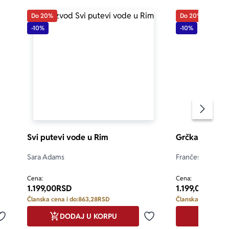
Do 20%
Do 20%
-10%
-10%
tih godina, 
čile ne bi li 
z uzbudljivu 
Pomeran
Svi putevi vode u Rim
Grčka tajna
Sara Adams
Frančeska Ketlo
Cena:
Cena:
1.199,00
RSD
1.199,00
RSD
Članska cena i do:
863,28
RSD
Članska cena i do:
DODAJ U KORPU
DODA
Dodaj u omiljene
Dodaj u omiljene