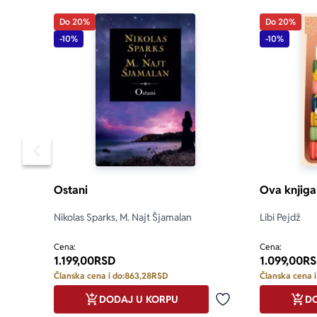
seksističkih 
Do 20%
Do 20%
-10%
-10%
„Zahvaljuju
shvatate kako
otkrile ko su 
„Kalahan piš
priču od prve
Pomeranje sadržaja slajdera u levo
Ostani
Ova knjiga
Nikolas Sparks, M. Najt Šjamalan
Libi Pejdž
Cena:
Cena:
1.199,00
RSD
1.099,00
RS
Članska cena i do:
863,28
RSD
Članska cena i
DODAJ U KORPU
DO
Dodaj u omiljene