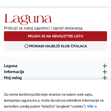
Pridruži se našoj zajednici i isprati dešavanja.
PRIJAVI SE NA NEWSLETTER LISTU
PRONAĐI NAJBLIŽI KLUB ČITALACA
Laguna
Informacije
Moj nalog
Za vreme korišćenja bilo koje stranice na našem web-sajtu,
kompanija Laguna d.o.o. može da sačuva određene informacije na
korisnikov uređaj putem "kolačića" (engleski "cookies").
Više o