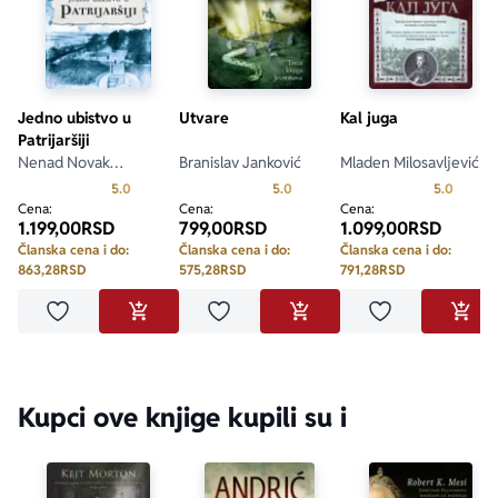
šesnaestovekovnu Italiju sa izuzetnim majstorstvom.“ 
Le 
Parisien
Jedno ubistvo u
Utvare
Kal juga
Patrijaršiji
Nenad Novak
Branislav Janković
Mladen Milosavljević
Stefanović
Prosecna ocena je 5.0 od 5
Prosecna ocena je 5.0 od 5
Prosecn
5.0
5.0
5.0
Cena:
Cena:
Cena:
1.199,00
RSD
799,00
RSD
1.099,00
RSD
Članska cena i do:
Članska cena i do:
Članska cena i do:
863,28
RSD
575,28
RSD
791,28
RSD
Dodaj u omiljene
Dodaj u omiljene
Dodaj u omilje
DODAJ U KORPU
DODAJ U KORPU
DODA
Kupci ove knjige kupili su i