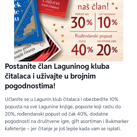
Postanite član Laguninog kluba
čitalaca i uživajte u brojnim
pogodnostima!
Učlanite se u Lagunin klub čitalaca i obezbedite 10%
popusta na sve Lagunine knjige, popuste koji rastu do
20%, rođendanski popust od čak 40%, dodatne
pogodnosti na društvene igre, gift asortiman i Bukmarker
kafeterije – jer čitanje je još lepše kada vam se isplati.