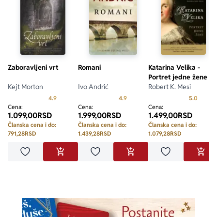
Zaboravljeni vrt
Romani
Katarina Velika -
Portret jedne žene
Kejt Morton
Ivo Andrić
Robert K. Mesi
Prosecna ocena je 4.9 od 5
Prosecna ocena je 4.9 od 5
Prosecn
4.9
4.9
5.0
Cena:
Cena:
Cena:
1.099,00
RSD
1.999,00
RSD
1.499,00
RSD
Članska cena i do:
Članska cena i do:
Članska cena i do:
791,28
RSD
1.439,28
RSD
1.079,28
RSD
Dodaj u omiljene
Dodaj u omiljene
Dodaj u omilje
DODAJ U KORPU
DODAJ U KORPU
DODA