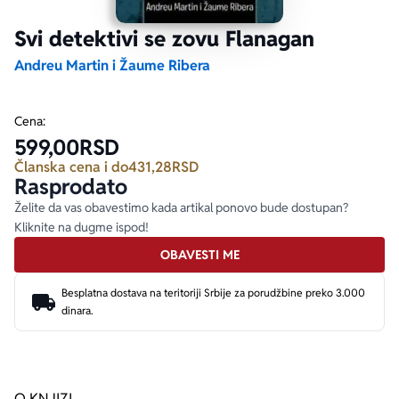
Svi detektivi se zovu Flanagan
Ekranizovane knjige
Poezija
Bojan Ljubenović
Peter Handke
Andreu Martin i Žaume Ribera
Za poklon
Lični razvoj i popularna psihologija
Dejan Tiago-Stanković
Harlan Koben
Cena:
599,00
RSD
E-knjige
Biografija
Milica Jakovljević Mir-Jam
Elif Šafak
Članska cena i do
431,28
RSD
Rasprodato
Autori
Želite da vas obavestimo kada artikal ponovo bude dostupan?
Kliknite na dugme ispod!
OBAVESTI ME
Besplatna dostava na teritoriji Srbije za porudžbine preko 3.000
dinara.
O KNJIZI