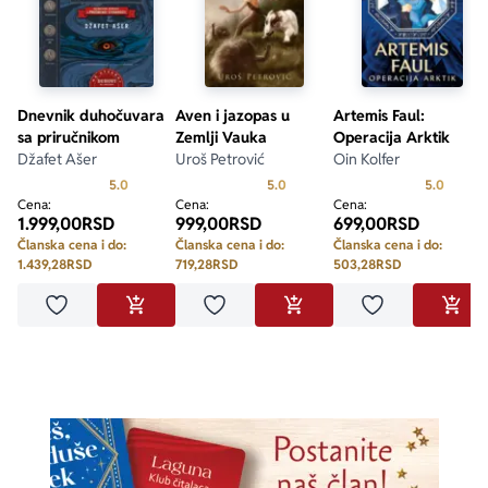
Dnevnik duhočuvara
Aven i jazopas u
Artemis Faul:
sa priručnikom
Zemlji Vauka
Operacija Arktik
Džafet Ašer
Uroš Petrović
Oin Kolfer
Prosecna ocena je 5.0 od 5
Prosecna ocena je 5.0 od 5
Prosecn
5.0
5.0
5.0
Cena:
Cena:
Cena:
1.999,00
RSD
999,00
RSD
699,00
RSD
Članska cena i do:
Članska cena i do:
Članska cena i do:
1.439,28
RSD
719,28
RSD
503,28
RSD
Dodaj u omiljene
Dodaj u omiljene
Dodaj u omilje
DODAJ U KORPU
DODAJ U KORPU
DODA