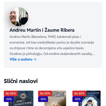
Andreu Martin i Žaume Ribera
Andreu Martin (Barselona, 1949), katalonski pisac i
scenarista. Još kao srednjiškolac počeo je da piše scenarije
za stripove i time se decenijama vrlo uspešno bavio.
Studirao je psihologiju. Od sredine sedamdesetih sarađuje
Više o autoru
sa brojnim katalonskim, španskim i francuskim časopisima.
Slični naslovi
Do 20%
Do 20%
Do 20%
-10%
-10%
-10%