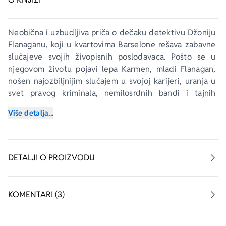
Neobična i uzbudljiva priča o dečaku detektivu Džoniju 
Flanaganu, koji u kvartovima Barselone rešava zabavne 
slučajeve svojih živopisnih poslodavaca. Pošto se u 
njegovom životu pojavi lepa Karmen, mladi Flanagan, 
nošen najozbiljnijim slučajem u svojoj karijeri, uranja u 
svet pravog kriminala, nemilosrdnih bandi i tajnih 
krugova preprodavaca dece...
Više detalja...
DETALJI O PROIZVODU
KOMENTARI (3)