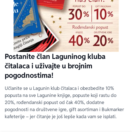
Postanite član Laguninog kluba
čitalaca i uživajte u brojnim
pogodnostima!
Učlanite se u Lagunin klub čitalaca i obezbedite 10%
popusta na sve Lagunine knjige, popuste koji rastu do
20%, rođendanski popust od čak 40%, dodatne
pogodnosti na društvene igre, gift asortiman i Bukmarker
kafeterije – jer čitanje je još lepše kada vam se isplati.