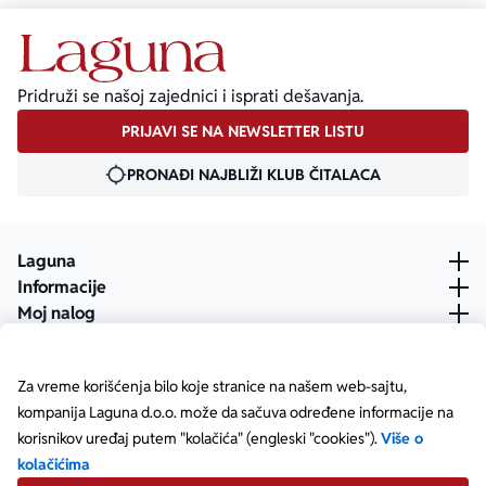
Pridruži se našoj zajednici i isprati dešavanja.
PRIJAVI SE NA NEWSLETTER LISTU
PRONAĐI NAJBLIŽI KLUB ČITALACA
Laguna
Informacije
Moj nalog
Za vreme korišćenja bilo koje stranice na našem web-sajtu,
kompanija Laguna d.o.o. može da sačuva određene informacije na
korisnikov uređaj putem "kolačića" (engleski "cookies").
Više o
kolačićima