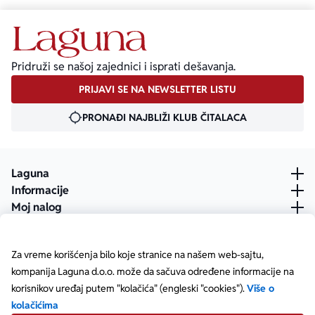
Pridruži se našoj zajednici i isprati dešavanja.
PRIJAVI SE NA NEWSLETTER LISTU
PRONAĐI NAJBLIŽI KLUB ČITALACA
Laguna
Informacije
Moj nalog
Za vreme korišćenja bilo koje stranice na našem web-sajtu,
kompanija Laguna d.o.o. može da sačuva određene informacije na
korisnikov uređaj putem "kolačića" (engleski "cookies").
Više o
kolačićima