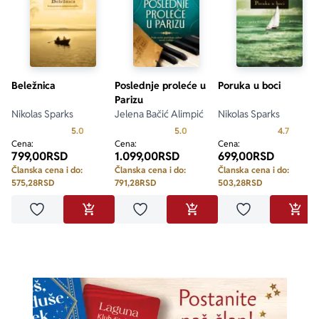
Beležnica
Poslednje proleće u
Poruka u boci
Parizu
Nikolas Sparks
Jelena Bačić Alimpić
Nikolas Sparks
Prosecna ocena je 5.0 od 5
Prosecna ocena je 5.0 od 5
Prosecn
5.0
5.0
4.7
Cena:
Cena:
Cena:
799,00
RSD
1.099,00
RSD
699,00
RSD
Članska cena i do:
Članska cena i do:
Članska cena i do:
575,28
RSD
791,28
RSD
503,28
RSD
Dodaj u omiljene
Dodaj u omiljene
Dodaj u omilje
DODAJ U KORPU
DODAJ U KORPU
DODA