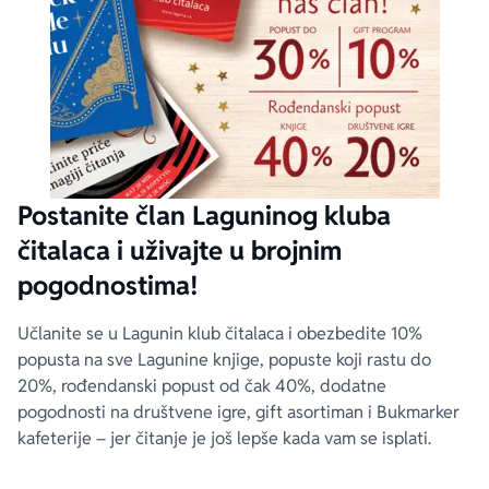
Postanite član Laguninog kluba
čitalaca i uživajte u brojnim
pogodnostima!
Učlanite se u Lagunin klub čitalaca i obezbedite 10%
popusta na sve Lagunine knjige, popuste koji rastu do
20%, rođendanski popust od čak 40%, dodatne
pogodnosti na društvene igre, gift asortiman i Bukmarker
kafeterije – jer čitanje je još lepše kada vam se isplati.