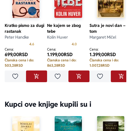
Kratko pismo za dugi
Ne kajem se zbog
Sutra je novi dan – II
rastanak
tebe
tom
Peter Handke
Kolin Huver
Margaret Mičel
Prosecna ocena je 4.6 od 5
Prosecna ocena je 4.0 od 5
4.6
4.0
Cena:
Cena:
Cena:
699,00
RSD
1.199,00
RSD
1.399,00
RSD
Članska cena i do:
Članska cena i do:
Članska cena i do:
503,28
RSD
863,28
RSD
1.007,28
RSD
Dodaj u omiljene
Dodaj u omiljene
Dodaj u omilje
DODAJ U KORPU
DODAJ U KORPU
DODA
Kupci ove knjige kupili su i