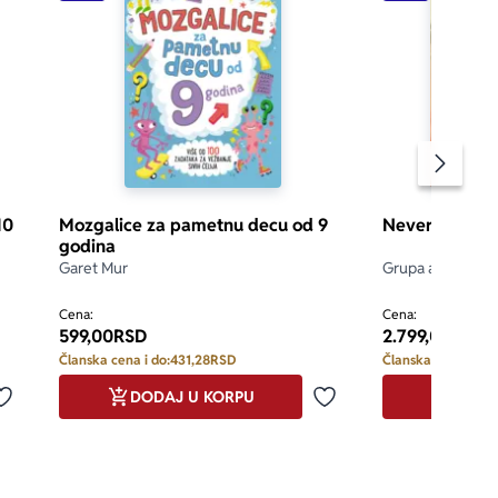
Pomeran
10
Mozgalice za pametnu decu od 9
Neverovatan s
godina
Garet Mur
Grupa autora
Cena:
Cena:
599,00
RSD
2.799,00
RSD
Članska cena i do:
431,28
RSD
Članska cena i do:
DODAJ U KORPU
DODA
Dodaj u omiljene
Dodaj u omiljene