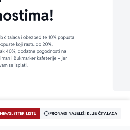
ostima!
ub čitalaca i obezbedite 10% popusta 
popuste koji rastu do 20%, 
čak 40%, dodatne pogodnosti na 
timan i Bukmarker kafeterije – jer 
vam se isplati.
 NEWSLETTER LISTU
PRONAĐI NAJBLIŽI KLUB ČITALACA