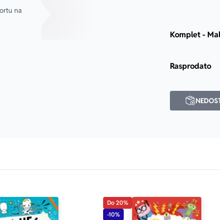
rtu na 
u i sažeci od 3 sekunde i zadaci od 3 minuta.
Komplet - Mali
Rasprodato
NEDOS
Do 20%
-10%