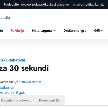
Pogledajte novu epizodu podkasta „Bukmarker“ na našem Jutjub kanalu
ste
% Akcije
Mala Laguna
Društvene igre
Gift
cu
/
Edukativni
za 30 sekundi
 komentara)
Ostavi komentar
 sekundi
kolarci (7-9 god.)
Detalji o proizvodu
Komentari (0)