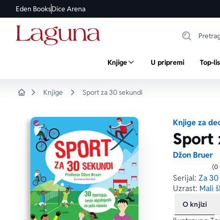
Eden Books
Dice Arena
Knjige
U pripremi
Top-li
Knjige
Sport za 30 sekundi
Home
Knjige za de
Sport 
Džon Bruer
(0
Serijal:
Za 30
Uzrast:
Mali š
O knjizi