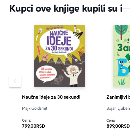
Kupci ove knjige kupili su i
Pomeranje sadržaja slajdera u levo
Naučne ideje za 30 sekundi
Zanimljivi
Majk Goldsmit
Bojan Ljuben
Cena:
Cena:
799,00
RSD
899,00
RSD