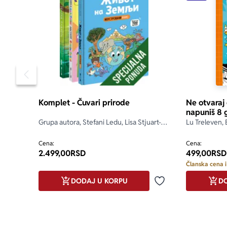
Pomeranje sadržaja slajdera u levo
Komplet - Čuvari prirode
Ne otvaraj
napuniš 8 
Grupa autora, Stefani Ledu, Lisa Stjuart-
Lu Treleven, 
Šarp, Stefan Fratini
Cena:
Cena:
2.499,00
RSD
499,00
RSD
Članska cena i
DODAJ U KORPU
DO
Dodaj u omiljene