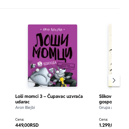
Pomeran
Loši momci 3 – Čupavac uzvraća
Slikovnica – Š
udarac
gospođice Mil
Aron Blejbi
Grupa autora
d 5
Cena:
Cena:
449,00
RSD
1.299,00
RSD