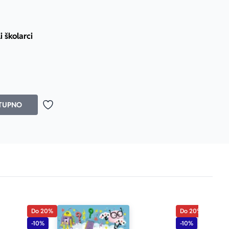
 školarci
TUPNO
Dodaj u omiljene
Do 20%
Do 20%
-10%
-10%