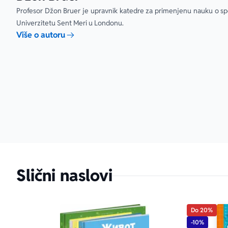
Profesor Džon Bruer je upravnik katedre za primenjenu nauku o spo
I JOŠ!!! Tu s
Univerzitetu Sent Meri u Londonu.
Više o autoru
Slični naslovi
Do 20%
-10%