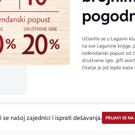
pogodn
Učlanite se u Lagunin kl
na sve Lagunine knjige, 
rođendanski popust od 
društvene igre, gift asor
čitanje je još lepše kada 
i se našoj zajednici i isprati dešavanja.
PRIJAVI SE NA