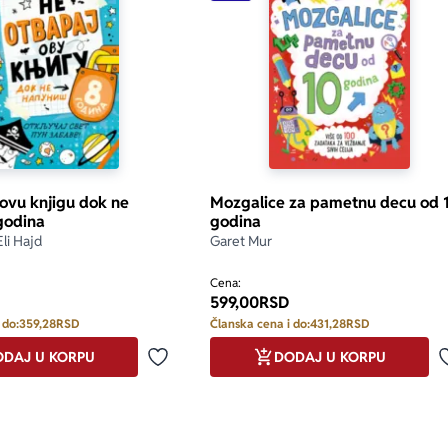
 ovu knjigu dok ne
Mozgalice za pametnu decu od 
godina
godina
Eli Hajd
Garet Mur
Cena:
599,00
RSD
 do:
359,28
RSD
Članska cena i do:
431,28
RSD
DAJ U KORPU
DODAJ U KORPU
Dodaj u omiljene