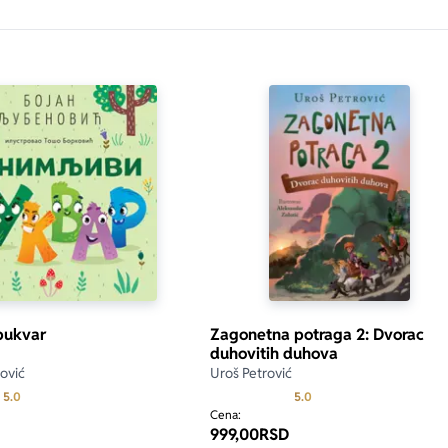
 bukvar
Zagonetna potraga 2: Dvorac
duhovitih duhova
ović
Uroš Petrović
Prosecna ocena je 5.0 od 5
Prosecna ocena je 5.0 o
5.0
5.0
Cena:
999,00
RSD