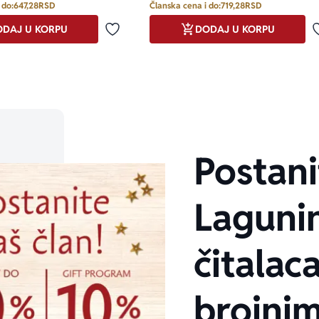
 do:
647,28
RSD
Članska cena i do:
719,28
RSD
DAJ U KORPU
DODAJ U KORPU
Dodaj u omiljene
Postani
Laguni
čitalaca
brojni