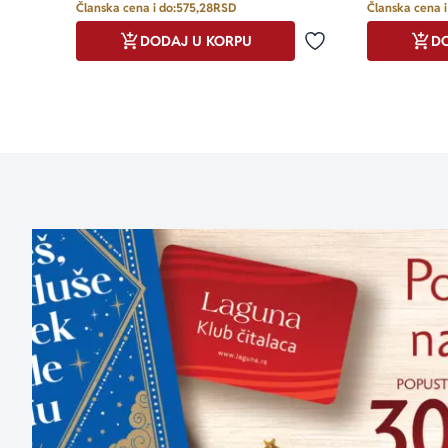
Članska cena i do:
575,28
RSD
Članska cena i
DODAJ U KORPU
DO
Dodaj u omiljene