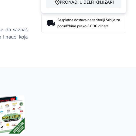
PRONAĐI U DELFI KNJIŽARI
Besplatna dostava na teritoriji Srbije za
porudžbine preko 3.000 dinara.
 se da saznaš 
 i nauci koja 
ič kombinuje 
ijama.
neš u dobroj 