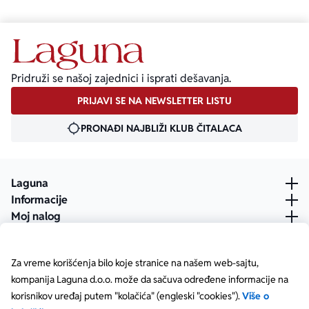
Pridruži se našoj zajednici i isprati dešavanja.
PRIJAVI SE NA NEWSLETTER LISTU
PRONAĐI NAJBLIŽI KLUB ČITALACA
Laguna
Informacije
Moj nalog
Za vreme korišćenja bilo koje stranice na našem web-sajtu,
kompanija Laguna d.o.o. može da sačuva određene informacije na
korisnikov uređaj putem "kolačića" (engleski "cookies").
Više o