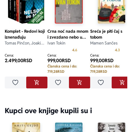
njegovom pripovedačkom umeću. Ovaj snažni i vešto 
pisani roman ne ispušta se iz ruku do samog 
kraja.“ 
Entertainment Weekly
Komplet - Redovi koji
Crna noć nada mnom
Sreća je piti čaj s
iznenađuju
i zvezdano nebo u
tobom
Tomas Pinčon, Joakim
meni
Ivan Tokin
Mamen Sančes
Sander, Jurij Gagarin,
Prosecna ocena je 4.6 od 5
Prosecn
4.6
4.3
Mark Gudmen
Cena:
Cena:
Cena:
2.499,00
RSD
999,00
RSD
999,00
RSD
Članska cena i do:
Članska cena i do:
719,28
RSD
719,28
RSD
Dodaj u omiljene
Dodaj u omiljene
Dodaj u omilje
DODAJ U KORPU
DODAJ U KORPU
DODA
Kupci ove knjige kupili su i