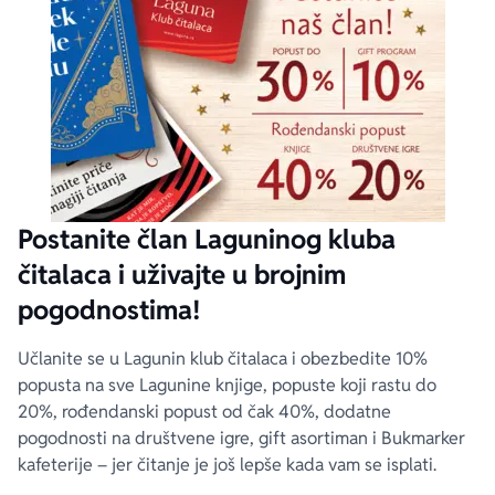
Postanite član Laguninog kluba
čitalaca i uživajte u brojnim
pogodnostima!
Učlanite se u Lagunin klub čitalaca i obezbedite 10%
popusta na sve Lagunine knjige, popuste koji rastu do
20%, rođendanski popust od čak 40%, dodatne
pogodnosti na društvene igre, gift asortiman i Bukmarker
kafeterije – jer čitanje je još lepše kada vam se isplati.