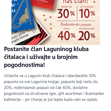
Postanite član Laguninog kluba
čitalaca i uživajte u brojnim
pogodnostima!
Učlanite se u Lagunin klub čitalaca i obezbedite 10%
popusta na sve Lagunine knjige, popuste koji rastu do
20%, rođendanski popust od čak 40%, dodatne
pogodnosti na društvene igre, gift asortiman i Bukmarker
kafeterije – jer čitanje je još lepše kada vam se isplati.