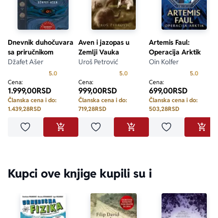
Dnevnik duhočuvara
Aven i jazopas u
Artemis Faul:
sa priručnikom
Zemlji Vauka
Operacija Arktik
Džafet Ašer
Uroš Petrović
Oin Kolfer
Prosecna ocena je 5.0 od 5
Prosecna ocena je 5.0 od 5
Prosecn
5.0
5.0
5.0
Cena:
Cena:
Cena:
1.999,00
RSD
999,00
RSD
699,00
RSD
Članska cena i do:
Članska cena i do:
Članska cena i do:
1.439,28
RSD
719,28
RSD
503,28
RSD
Dodaj u omiljene
Dodaj u omiljene
Dodaj u omilje
DODAJ U KORPU
DODAJ U KORPU
DODA
Kupci ove knjige kupili su i