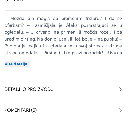
– Možda bih mogla da promenim frizuru? I da se 
ofarbam? – razmišljala je Aleks posmatrajući se u 
ogledalu. – U crveno, na primer. Ili možda roze... I da 
uradim pirsing. Na donjoj usni. Ili još bolje – na pupku! – 
Podigla je majicu i zagledala se u svoj stomak s druge 
strane ogledala. – Pirsing bi bio pravi pogodak! – Uvukla 
je stomak najviše što je mogla. – Da, da. To bi baš bilo 
Više detalja...
kul. – Već je zamišljala sebe s biserčićem u pupku. – 
Samo što ga zimi niko ne bi video. Osim mene. A to nije 
dovoljno. Uopšte. – Opustila je stomak, spustila majicu, 
pa se još jednom zagledala u svoj odraz. – Baš sam 
DETALJI O PROIZVODU
zgodna! – zaključila je skromno i izašla iz sobe zalupivši 
vrata za sobom.
KOMENTARI (5)