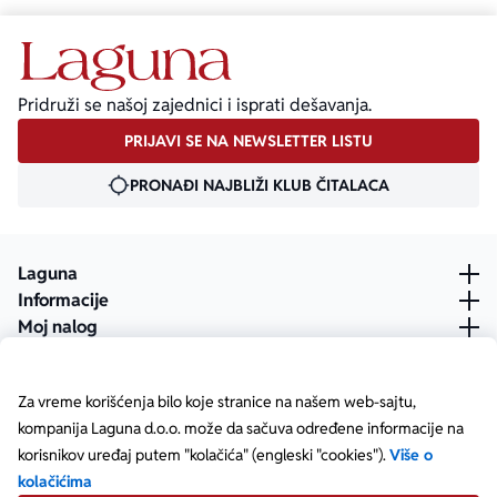
Pridruži se našoj zajednici i isprati dešavanja.
PRIJAVI SE NA NEWSLETTER LISTU
PRONAĐI NAJBLIŽI KLUB ČITALACA
Laguna
Informacije
Moj nalog
Za vreme korišćenja bilo koje stranice na našem web-sajtu,
kompanija Laguna d.o.o. može da sačuva određene informacije na
korisnikov uređaj putem "kolačića" (engleski "cookies").
Više o
kolačićima