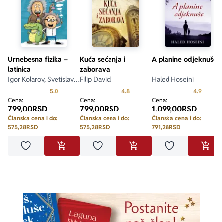
Urnebesna fizika –
Kuća sećanja i
A planine odjeknuše
latinica
zaborava
Igor Kolarov, Svetislav
Filip David
Haled Hoseini
Paunović, Branko
Prosecna ocena je 5.0 od 5
Prosecna ocena je 4.8 od 5
Prosecn
5.0
4.8
4.9
Stevanović
Cena:
Cena:
Cena:
799,00
RSD
799,00
RSD
1.099,00
RSD
Članska cena i do:
Članska cena i do:
Članska cena i do:
575,28
RSD
575,28
RSD
791,28
RSD
Dodaj u omiljene
Dodaj u omiljene
Dodaj u omilje
DODAJ U KORPU
DODAJ U KORPU
DODA