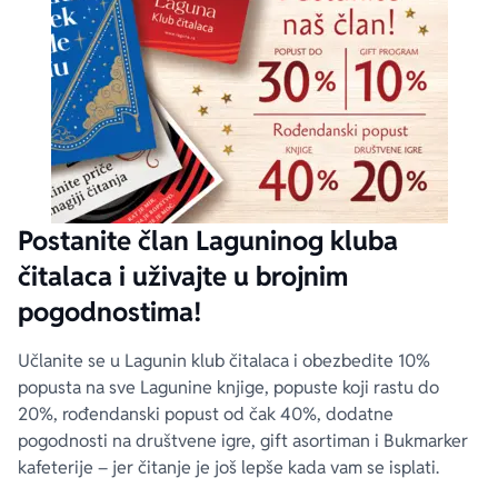
Postanite član Laguninog kluba
čitalaca i uživajte u brojnim
pogodnostima!
Učlanite se u Lagunin klub čitalaca i obezbedite 10%
popusta na sve Lagunine knjige, popuste koji rastu do
20%, rođendanski popust od čak 40%, dodatne
pogodnosti na društvene igre, gift asortiman i Bukmarker
kafeterije – jer čitanje je još lepše kada vam se isplati.