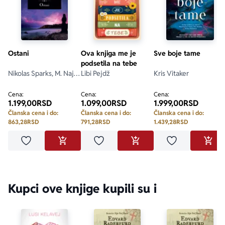
Ostani
Ova knjiga me je
Sve boje tame
podsetila na tebe
Nikolas Sparks, M. Najt
Libi Pejdž
Kris Vitaker
Šjamalan
Cena:
Cena:
Cena:
1.199,00
RSD
1.099,00
RSD
1.999,00
RSD
Članska cena i do:
Članska cena i do:
Članska cena i do:
863,28
RSD
791,28
RSD
1.439,28
RSD
Dodaj u omiljene
Dodaj u omiljene
Dodaj u omilje
DODAJ U KORPU
DODAJ U KORPU
DODA
Kupci ove knjige kupili su i