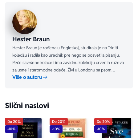
na redovnoj bazi, postaje teško reći gde završava Hani a 
počinje Melisa...
„Upozorenje: počnite da čitate ovu knjigu samo ako 
imate ceo dan na raspolaganju – jer se nećete moći 
odvojiti od nje dok je ne pročitate do kraja!“
Hester Braun
Company
Hester Braun je rođena u Engleskoj, studirala je na Triniti
koledžu i radila kao urednik pre nego se posvetila pisanju.
„Slasno neodoljiva – savršena za lenčarenje na plaži.“
Peče savršene kolače i ima zavidnu kolekciju crvenih ruževa
Cosmopolitan
za usne i staromodne odeće. Živi u Londonu sa psom
Više o autoru
Vajolet.
Slični naslovi
Do 20%
Do 20%
Do 20%
-10%
-10%
-10%