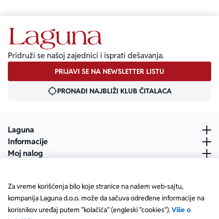
Pridruži se našoj zajednici i isprati dešavanja.
PRIJAVI SE NA NEWSLETTER LISTU
PRONAĐI NAJBLIŽI KLUB ČITALACA
Laguna
Informacije
Moj nalog
Za vreme korišćenja bilo koje stranice na našem web-sajtu,
kompanija Laguna d.o.o. može da sačuva određene informacije na
korisnikov uređaj putem "kolačića" (engleski "cookies").
Više o