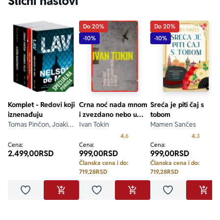
Slični naslovi
Do 20%
Do 20%
-10%
-10%
Komplet - Redovi koji
Crna noć nada mnom
Sreća je piti čaj s
iznenađuju
i zvezdano nebo u
tobom
Tomas Pinčon, Joakim
meni
Ivan Tokin
Mamen Sančes
Sander, Jurij Gagarin,
Prosecna ocena je 4.6 od 5
Prosecn
4.6
4.3
Mark Gudmen
Cena:
Cena:
Cena:
2.499,00
RSD
999,00
RSD
999,00
RSD
Članska cena i do:
Članska cena i do:
719,28
RSD
719,28
RSD
Dodaj u omiljene
Dodaj u omiljene
Dodaj u omilje
DODAJ U KORPU
DODAJ U KORPU
DODA