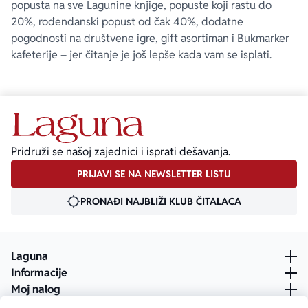
popusta na sve Lagunine knjige, popuste koji rastu do
20%, rođendanski popust od čak 40%, dodatne
pogodnosti na društvene igre, gift asortiman i Bukmarker
kafeterije – jer čitanje je još lepše kada vam se isplati.
Pridruži se našoj zajednici i isprati dešavanja.
PRIJAVI SE NA NEWSLETTER LISTU
PRONAĐI NAJBLIŽI KLUB ČITALACA
Laguna
Informacije
Moj nalog