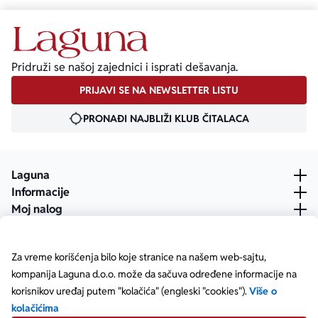
Pridruži se našoj zajednici i isprati dešavanja.
PRIJAVI SE NA NEWSLETTER LISTU
PRONAĐI NAJBLIŽI KLUB ČITALACA
Laguna
Informacije
Moj nalog
Za vreme korišćenja bilo koje stranice na našem web-sajtu,
kompanija Laguna d.o.o. može da sačuva određene informacije na
korisnikov uređaj putem "kolačića" (engleski "cookies").
Više o
kolačićima