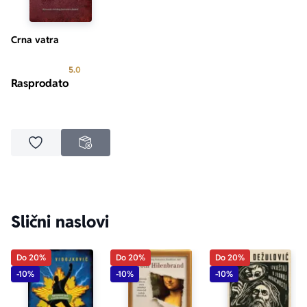
F. D. Džems
Crna vatra
Prosecna ocena je 5.0 od 5
5.0
Rasprodato
Dodaj u omiljene
NEDOSTUPNO
Slični naslovi
Do 20%
Do 20%
Do 20%
-10%
-10%
-10%