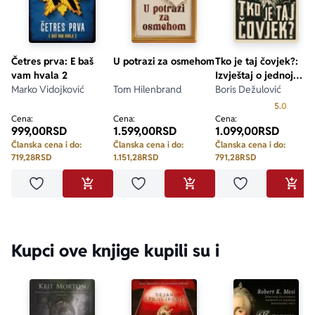
Četres prva: E baš
U potrazi za osmehom
Tko je taj čovjek?:
vam hvala 2
Izvještaj o jednoj
Marko Vidojković
Tom Hilenbrand
mogućnosti
Boris Dežulović
Prosecn
5.0
Cena:
Cena:
Cena:
999,00
RSD
1.599,00
RSD
1.099,00
RSD
Članska cena i do:
Članska cena i do:
Članska cena i do:
719,28
RSD
1.151,28
RSD
791,28
RSD
Dodaj u omiljene
Dodaj u omiljene
Dodaj u omilje
DODAJ U KORPU
DODAJ U KORPU
DODA
Kupci ove knjige kupili su i