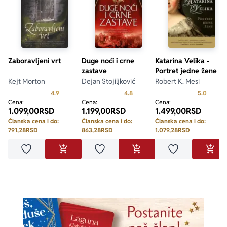
Zaboravljeni vrt
Duge noći i crne
Katarina Velika -
zastave
Portret jedne žene
Kejt Morton
Dejan Stojiljković
Robert K. Mesi
Prosecna ocena je 4.9 od 5
Prosecna ocena je 4.8 od 5
Prosecn
4.9
4.8
5.0
Cena:
Cena:
Cena:
1.099,00
RSD
1.199,00
RSD
1.499,00
RSD
Članska cena i do:
Članska cena i do:
Članska cena i do:
791,28
RSD
863,28
RSD
1.079,28
RSD
Dodaj u omiljene
Dodaj u omiljene
Dodaj u omilje
DODAJ U KORPU
DODAJ U KORPU
DODA