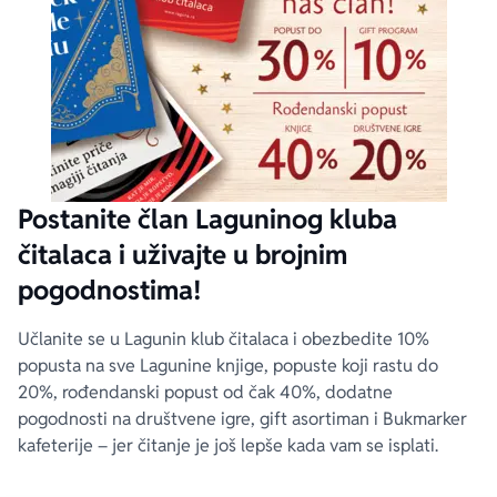
Postanite član Laguninog kluba
čitalaca i uživajte u brojnim
pogodnostima!
Učlanite se u Lagunin klub čitalaca i obezbedite 10%
popusta na sve Lagunine knjige, popuste koji rastu do
20%, rođendanski popust od čak 40%, dodatne
pogodnosti na društvene igre, gift asortiman i Bukmarker
kafeterije – jer čitanje je još lepše kada vam se isplati.