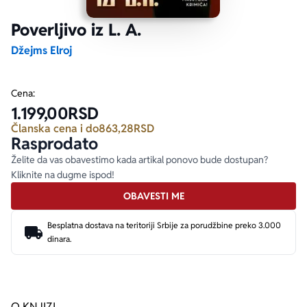
Poverljivo iz L. A.
Ekranizovane knjige
Poezija
Bojan Ljubenović
Peter Handke
Džejms Elroj
Za poklon
Lični razvoj i popularna psihologija
Dejan Tiago-Stanković
Harlan Koben
Cena:
1.199,00
RSD
E-knjige
Biografija
Milica Jakovljević Mir-Jam
Elif Šafak
Članska cena i do
863,28
RSD
Rasprodato
Autori
Želite da vas obavestimo kada artikal ponovo bude dostupan?
Kliknite na dugme ispod!
OBAVESTI ME
Besplatna dostava na teritoriji Srbije za porudžbine preko 3.000
dinara.
O KNJIZI