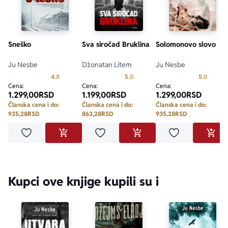
Sneško
Sva siročad Bruklina
Solomonovo slovo
Ju Nesbe
Džonatan Litem
Ju Nesbe
Prosecna ocena je 4.8 od 5
Prosecna ocena je 5.0 od 5
Prosecn
4.8
5.0
5.0
Cena:
Cena:
Cena:
1.299,00
RSD
1.199,00
RSD
1.299,00
RSD
Članska cena i do:
Članska cena i do:
Članska cena i do:
935,28
RSD
863,28
RSD
935,28
RSD
Dodaj u omiljene
Dodaj u omiljene
Dodaj u omilje
DODAJ U KORPU
DODAJ U KORPU
DODA
Kupci ove knjige kupili su i