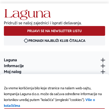
Pridruži se našoj zajednici i isprati dešavanja.
PRIJAVI SE NA NEWSLETTER LISTU
PRONAĐI NAJBLIŽI KLUB ČITALACA
Laguna
Informacije
Moj nalog
Za vreme korišćenja bilo koje stranice na našem web-sajtu,
kompanija Laguna d.o.o. može da sačuva određene informacije na
korisnikov uređaj putem "kolačića" (engleski "cookies").
Više o
kolačićima