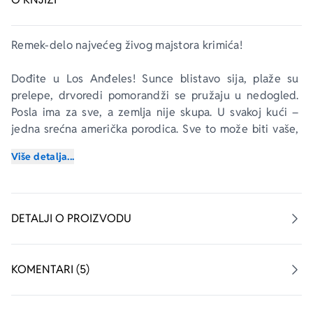
Remek-delo najvećeg živog majstora krimića!
Dođite u Los Anđeles! Sunce blistavo sija, plaže su 
prelepe, drvoredi pomorandži se pružaju u nedogled. 
Posla ima za sve, a zemlja nije skupa. U svakoj kući – 
jedna srećna američka porodica. Sve to može biti vaše, 
a ko zna, možda će vas čak neko i otkriti. Možda 
Više detalja...
postanete filmska zvezda. Ili upoznate neku. Život je 
divan u Los Anđelesu! Raj na zemlji...
Tako bar izgleda na filmu.
DETALJI O PROIZVODU
Los Anđeles pedesetih godina dvadesetog veka – od 
velelepnih vila do uzavrelih noćnih klubova prostire se 
KOMENTARI (5)
centar korupcije i opasnih strasti. Jezivo masovno 
ubistvo u sumornom gradu nikog ne ostavlja 