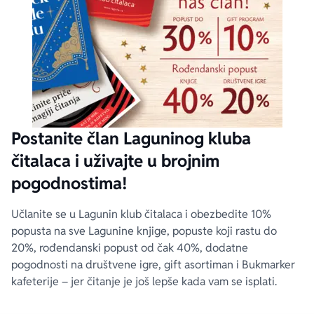
Postanite član Laguninog kluba
čitalaca i uživajte u brojnim
pogodnostima!
Učlanite se u Lagunin klub čitalaca i obezbedite 10%
popusta na sve Lagunine knjige, popuste koji rastu do
20%, rođendanski popust od čak 40%, dodatne
pogodnosti na društvene igre, gift asortiman i Bukmarker
kafeterije – jer čitanje je još lepše kada vam se isplati.