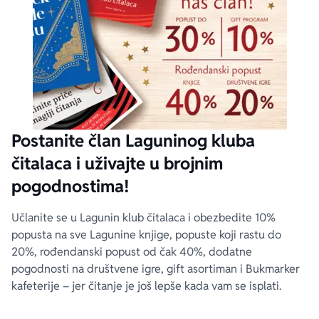
Postanite član Laguninog kluba
čitalaca i uživajte u brojnim
pogodnostima!
Učlanite se u Lagunin klub čitalaca i obezbedite 10%
popusta na sve Lagunine knjige, popuste koji rastu do
20%, rođendanski popust od čak 40%, dodatne
pogodnosti na društvene igre, gift asortiman i Bukmarker
kafeterije – jer čitanje je još lepše kada vam se isplati.