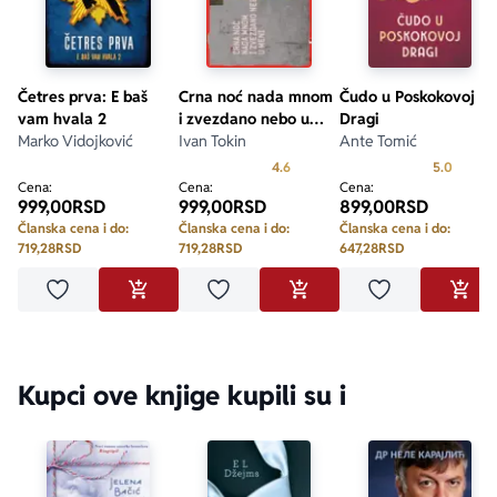
Četres prva: E baš
Crna noć nada mnom
Čudo u Poskokovoj
vam hvala 2
i zvezdano nebo u
Dragi
Marko Vidojković
meni
Ivan Tokin
Ante Tomić
Prosecna ocena je 4.6 od 5
Prosecn
4.6
5.0
Cena:
Cena:
Cena:
999,00
RSD
999,00
RSD
899,00
RSD
Članska cena i do:
Članska cena i do:
Članska cena i do:
719,28
RSD
719,28
RSD
647,28
RSD
Dodaj u omiljene
Dodaj u omiljene
Dodaj u omilje
DODAJ U KORPU
DODAJ U KORPU
DODA
Kupci ove knjige kupili su i