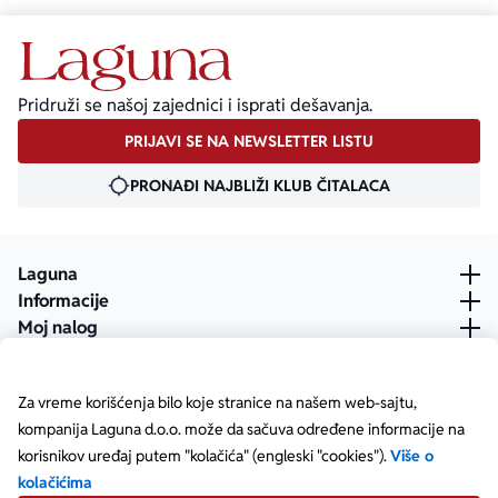
Pridruži se našoj zajednici i isprati dešavanja.
PRIJAVI SE NA NEWSLETTER LISTU
PRONAĐI NAJBLIŽI KLUB ČITALACA
Laguna
Informacije
Moj nalog
Za vreme korišćenja bilo koje stranice na našem web-sajtu,
kompanija Laguna d.o.o. može da sačuva određene informacije na
korisnikov uređaj putem "kolačića" (engleski "cookies").
Više o
kolačićima