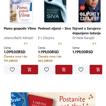
Pismo gospođe Vilme
Pedeset nijansi – Siva
Fajront u Sarajevu -
dopunjeno izdanje
Jelena Bačić Alimpić
E L Džejms
Dr Nele Karajlić
Prosecna ocena je 4.9 od 5
Prosecna ocena je 4.6 od 5
Prosecn
4.9
4.6
4.9
Cena:
Cena:
Cena:
1.099,00
RSD
1.199,00
RSD
1.199,00
RSD
Članska cena i do:
Članska cena i do:
791,28
RSD
863,28
RSD
Dodaj u omiljene
Dodaj u omiljene
Dodaj u omilje
DODAJ U KORPU
DODAJ U KORPU
DODA