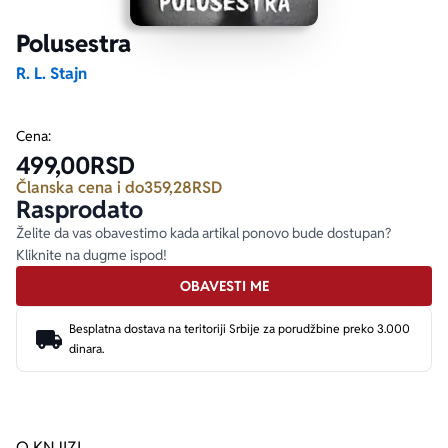
Polusestra
Ekranizovane knjige
Poezija
Bojan Ljubenović
Peter Handke
R. L. Stajn
Za poklon
Lični razvoj i popularna psihologija
Dejan Tiago-Stanković
Harlan Koben
Cena:
499,00
RSD
E-knjige
Biografija
Milica Jakovljević Mir-Jam
Elif Šafak
Članska cena i do
359,28
RSD
Rasprodato
Autori
Želite da vas obavestimo kada artikal ponovo bude dostupan?
Kliknite na dugme ispod!
OBAVESTI ME
Besplatna dostava na teritoriji Srbije za porudžbine preko 3.000
dinara.
O KNJIZI