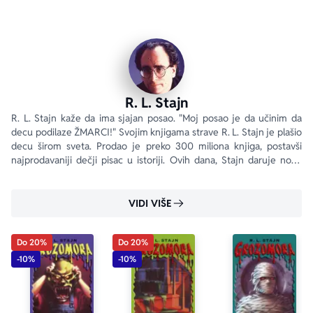
R. L. Stajn
R. L. Stajn kaže da ima sjajan posao. "Moj posao je da učinim da 
decu podilaze ŽMARCI!" Svojim knjigama strave R. L. Stajn je plašio 
decu širom sveta. Prodao je preko 300 miliona knjiga, postavši 
najprodavaniji dečji pisac u istoriji. Ovih dana, Stajn daruje nove 
strahove u svojoj seriji SOBA KOŠMARA.
VIDI VIŠE
Do 20%
Do 20%
-10%
-10%