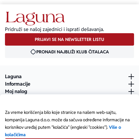
Pridruži se našoj zajednici i isprati dešavanja.
PRIJAVI SE NA NEWSLETTER LISTU
PRONAĐI NAJBLIŽI KLUB ČITALACA
Laguna
Informacije
Moj nalog
Za vreme korišćenja bilo koje stranice na našem web-sajtu,
kompanija Laguna d.o.o. može da sačuva određene informacije na
korisnikov uređaj putem "kolačića" (engleski "cookies").
Više o
kolačićima