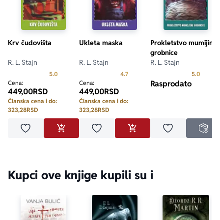
Krv čudovišta
Ukleta maska
Prokletstvo mumijine
grobnice
R. L. Stajn
R. L. Stajn
R. L. Stajn
Prosecna ocena je 5.0 od 5
Prosecna ocena je 4.7 od 5
Prosecn
5.0
4.7
5.0
Rasprodato
Cena:
Cena:
449,00
RSD
449,00
RSD
Članska cena i do:
Članska cena i do:
323,28
RSD
323,28
RSD
Dodaj u omiljene
Dodaj u omiljene
Dodaj u omilje
DODAJ U KORPU
DODAJ U KORPU
NED
Kupci ove knjige kupili su i