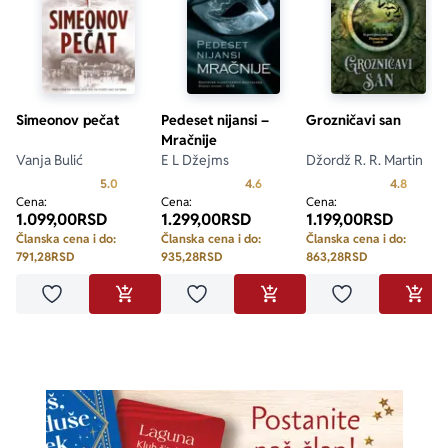
Simeonov pečat
Pedeset nijansi –
Grozničavi san
Mračnije
Vanja Bulić
E L Džejms
Džordž R. R. Martin
Prosecna ocena je 5.0 od 5
Prosecna ocena je 4.6 od 5
Prosecn
5.0
4.6
4.8
Cena:
Cena:
Cena:
1.099,00
RSD
1.299,00
RSD
1.199,00
RSD
Članska cena i do:
Članska cena i do:
Članska cena i do:
791,28
RSD
935,28
RSD
863,28
RSD
Dodaj u omiljene
Dodaj u omiljene
Dodaj u omilje
DODAJ U KORPU
DODAJ U KORPU
DODA