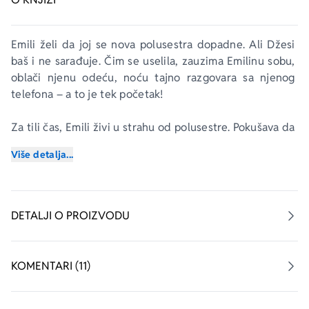
Emili želi da joj se nova polusestra dopadne. Ali Džesi 
baš i ne sarađuje. Čim se uselila, zauzima Emilinu sobu, 
oblači njenu odeću, noću tajno razgovara sa njenog 
telefona – a to je tek početak!
Za tili čas, Emili živi u strahu od polusestre. Pokušava da 
se požali roditeljima. Ali Džesi tako dobro laže da Emili 
Više detalja...
niko ne veruje!
Njen užas samo je veći kad iz Džesinog dnevnika sazna 
jezivu tajnu iz prošlosti. Da li je Džesi stvarno ubica? 
DETALJI O PROIZVODU
Planira da ponovo ubije? Emili mora razotkriti mračnu 
tajnu. Život joj od toga zavisi!
KOMENTARI (11)