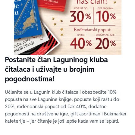
Postanite član Laguninog kluba
čitalaca i uživajte u brojnim
pogodnostima!
Učlanite se u Lagunin klub čitalaca i obezbedite 10%
popusta na sve Lagunine knjige, popuste koji rastu do
20%, rođendanski popust od čak 40%, dodatne
pogodnosti na društvene igre, gift asortiman i Bukmarker
kafeterije – jer čitanje je još lepše kada vam se isplati.