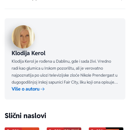
iznenađujući!
„Fantastična priča. Smešno do suza.“
BELLA
Klodija Kerol
Klodija Kerol je rođena u Dablinu, gde i sada živi. Vredno
radi kao glumica u Irskom pozorištu, ali je verovatno
najpoznatija po ulozi televizijske zloće Nikole Prendergast u
dugogodišnjoj irskoj sapunici Fair City, liku koji ona opisuje
Više o autoru
kao „odvratnu matoru kravu koju svi vole da mrze“.
Slični naslovi