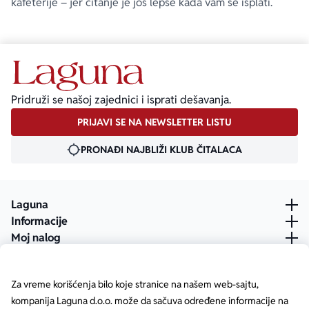
kafeterije – jer čitanje je još lepše kada vam se isplati.
Pridruži se našoj zajednici i isprati dešavanja.
PRIJAVI SE NA NEWSLETTER LISTU
PRONAĐI NAJBLIŽI KLUB ČITALACA
Laguna
Informacije
Moj nalog
Za vreme korišćenja bilo koje stranice na našem web-sajtu,
kompanija Laguna d.o.o. može da sačuva određene informacije na