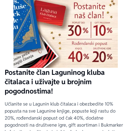
Postanite član Laguninog kluba
čitalaca i uživajte u brojnim
pogodnostima!
Učlanite se u Lagunin klub čitalaca i obezbedite 10%
popusta na sve Lagunine knjige, popuste koji rastu do
20%, rođendanski popust od čak 40%, dodatne
pogodnosti na društvene igre, gift asortiman i Bukmarker