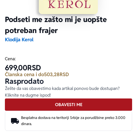
Ekranizovane knjige
Poezija
Bojan Ljubenović
Peter Handke
Podseti me zašto mi je uopšte
potreban frajer
Za poklon
Lični razvoj i popularna psihologija
Dejan Tiago-Stanković
Harlan Koben
Klodija Kerol
E-knjige
Biografija
Milica Jakovljević Mir-Jam
Elif Šafak
Cena:
699,00
RSD
Autori
Članska cena i do
503,28
RSD
Rasprodato
Želite da vas obavestimo kada artikal ponovo bude dostupan?
Kliknite na dugme ispod!
OBAVESTI ME
Besplatna dostava na teritoriji Srbije za porudžbine preko 3.000
dinara.