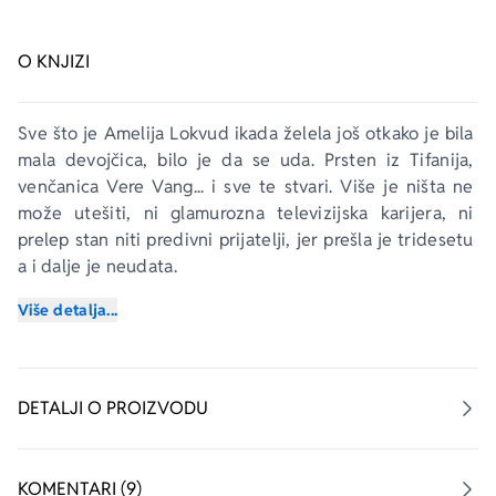
O KNJIZI
Sve što je Amelija Lokvud ikada želela još otkako je bila 
mala devojčica, bilo je da se uda. Prsten iz Tifanija, 
venčanica Vere Vang... i sve te stvari. Više je ništa ne 
može utešiti, ni glamurozna televizijska karijera, ni 
prelep stan niti predivni prijatelji, jer prešla je tridesetu 
a i dalje je neudata. 
Više detalja...
Kada Amelija čuje za kurs koji joj obećava da će svoje 
sudbonosno 
da
 izgovoriti pre isteka godine, ona požuri 
da se upiše. Ali Amelija nije svesna da će od predavača 
dobiti zadatak da poseti sve svoje bivše ljubavi, ne bi li 
DETALJI O PROIZVODU
shvatila u čemu je grešila. Odlučno grabeći prema svom 
krajnjem cilju, Amelija pronalazi sve momke sa kojima se 
zabavljala od svoje šesnaeste godine, a rezultati su 
KOMENTARI (9)