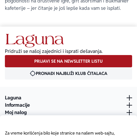
pogodnosti na društvene igre, gift asortiman i Bukmarker
kafeterije – jer čitanje je još lepše kada vam se isplati.
Pridruži se našoj zajednici i isprati dešavanja.
PRIJAVI SE NA NEWSLETTER LISTU
PRONAĐI NAJBLIŽI KLUB ČITALACA
Laguna
Informacije
Moj nalog
Za vreme korišćenja bilo koje stranice na našem web-sajtu,