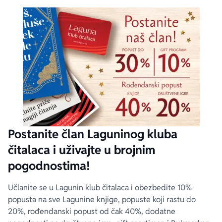
Postanite član Laguninog kluba
čitalaca i uživajte u brojnim
pogodnostima!
Učlanite se u Lagunin klub čitalaca i obezbedite 10%
popusta na sve Lagunine knjige, popuste koji rastu do
20%, rođendanski popust od čak 40%, dodatne