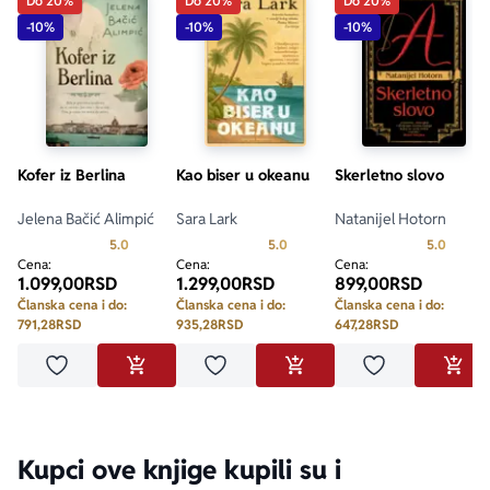
Do 20%
Do 20%
Do 20%
-10%
-10%
-10%
Kofer iz Berlina
Kao biser u okeanu
Skerletno slovo
Jelena Bačić Alimpić
Sara Lark
Natanijel Hotorn
Prosecna ocena je 5.0 od 5
Prosecna ocena je 5.0 od 5
Prosecn
5.0
5.0
5.0
Cena:
Cena:
Cena:
1.099,00
RSD
1.299,00
RSD
899,00
RSD
Članska cena i do:
Članska cena i do:
Članska cena i do:
791,28
RSD
935,28
RSD
647,28
RSD
Dodaj u omiljene
Dodaj u omiljene
Dodaj u omilje
DODAJ U KORPU
DODAJ U KORPU
DODA
Kupci ove knjige kupili su i