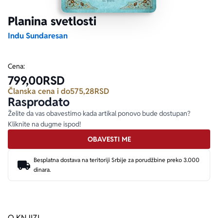
Planina svetlosti
Ekranizovane knjige
Poezija
Bojan Ljubenović
Peter Handke
Indu Sundaresan
Za poklon
Lični razvoj i popularna psihologija
Dejan Tiago-Stanković
Harlan Koben
Cena:
799,00
RSD
E-knjige
Biografija
Milica Jakovljević Mir-Jam
Elif Šafak
Članska cena i do
575,28
RSD
Rasprodato
Autori
Želite da vas obavestimo kada artikal ponovo bude dostupan?
Kliknite na dugme ispod!
OBAVESTI ME
Besplatna dostava na teritoriji Srbije za porudžbine preko 3.000
dinara.
O KNJIZI