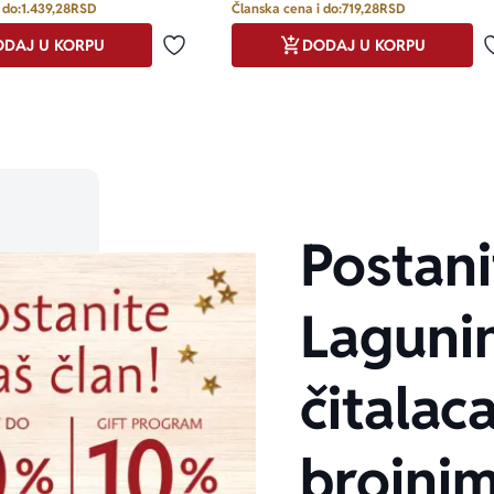
 do:
1.439,28
RSD
Članska cena i do:
719,28
RSD
DAJ U KORPU
DODAJ U KORPU
Dodaj u omiljene
Postani
Laguni
čitalaca
brojni