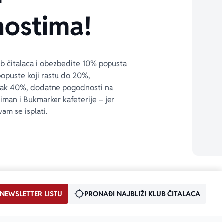
ostima!
ub čitalaca i obezbedite 10% popusta 
popuste koji rastu do 20%, 
čak 40%, dodatne pogodnosti na 
timan i Bukmarker kafeterije – jer 
vam se isplati.
 NEWSLETTER LISTU
PRONAĐI NAJBLIŽI KLUB ČITALACA