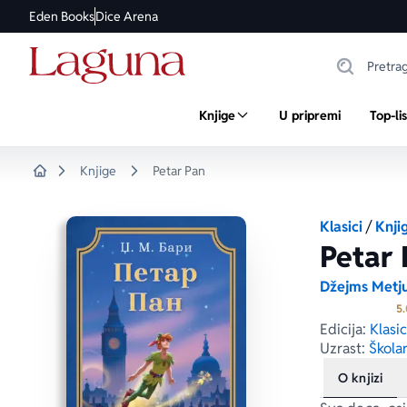
Eden Books
Dice Arena
Knjige
U pripremi
Top-li
Knjige
Petar Pan
Home
Klasici
/
Knji
Petar 
Džejms Metju
5.
Edicija:
Klasi
Uzrast:
Školar
O knjizi