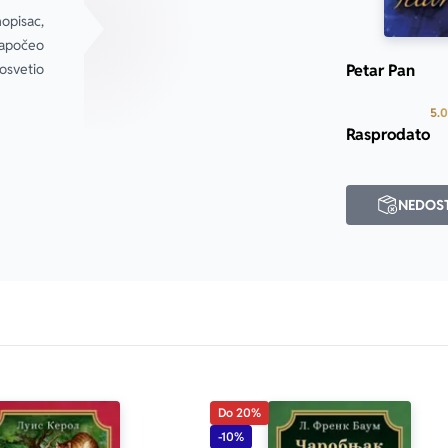
pisac, 
započeo 
svetio 
Petar Pan
5.0
Rasprodato
NEDOS
Do 20%
-10%