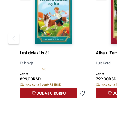
Pomeranje sadržaja slajdera u levo
Lesi dolazi kući
Alisa u Zem
Erik Najt
Luis Kerol
Prosecna ocena je 5.0 od 5
5.0
Cena:
Cena:
899,00
RSD
799,00
RSD
Članska cena i do:
647,28
RSD
Članska cena i
DODAJ U KORPU
DO
Dodaj u omiljene