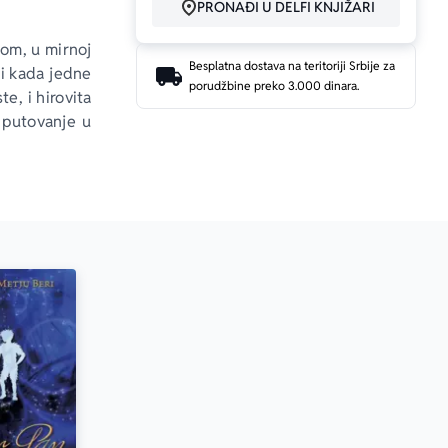
PRONAĐI U DELFI KNJIŽARI
nom, u mirnoj 
Besplatna dostava na teritoriji Srbije za
ti kada jedne 
porudžbine preko 3.000 dinara.
e, i hirovita 
 putovanje u 
je će junaci 
jiževnosti za 
o slobodi i 
aznim štivom 