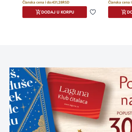
Članska cena i do:
431,28
RSD
Članska cena i
DODAJ U KORPU
DO
Dodaj u omiljene