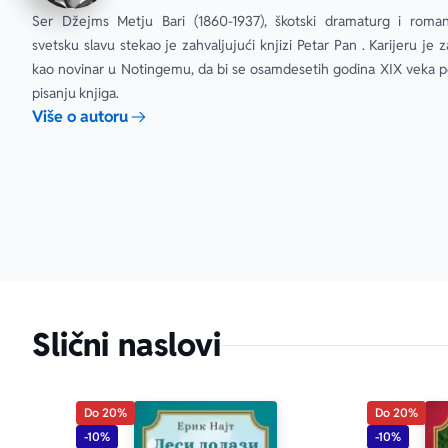
Ser Džejms Metju Bari (1860-1937), škotski dramaturg i romano
svetsku slavu stekao je zahvaljujući knjizi Petar Pan . Karijeru je 
kao novinar u Notingemu, da bi se osamdesetih godina XIX veka po
pisanju knjiga.
Više o autoru
Slični naslovi
Do 20%
Do 20%
-10%
-10%