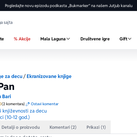
Pogledajte novu epizodu podkasta „Bukmarker“ na našem Jutjub kanalu
ste
% Akcije
Mala Laguna
Društvene igre
Gift
ge za decu
/
Ekranizovane knjige
Pan
 Bari
Prosecna ocena je 5.0 od 5
0
(2 komentara)
Ostavi komentar
ci književnosti za decu
ci (10-12 god.)
Detalji o proizvodu
Komentari (2)
Prikazi (1)