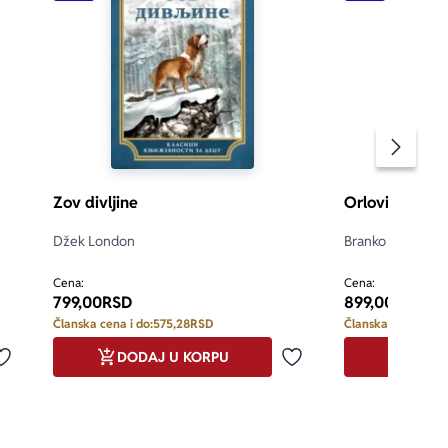
Pomeran
Zov divljine
Orlovi rano le
Džek London
Branko Ćopić
5.0
Cena:
Cena:
799,00
RSD
899,00
RSD
Članska cena i do:
575,28
RSD
Članska cena i do:
DODAJ U KORPU
DODA
Dodaj u omiljene
Dodaj u omiljene