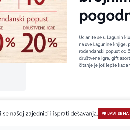
pogodn
Učlanite se u Lagunin kl
na sve Lagunine knjige, 
rođendanski popust od 
društvene igre, gift asor
čitanje je još lepše kada 
i se našoj zajednici i isprati dešavanja.
PRIJAVI SE NA