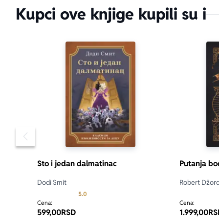
Kupci ove knjige kupili su i
Pomeranje sadržaja slajdera u levo
Sto i jedan dalmatinac
Putanja b
Dodi Smit
Robert Džor
Prosecna ocena je 5.0 od 5
5.0
Cena:
Cena:
599,00
RSD
1.999,00
RS