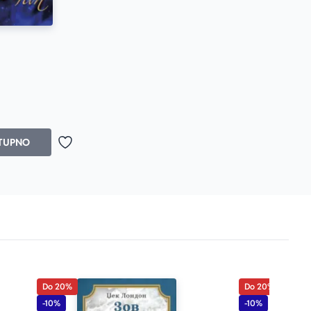
Prosecna ocena je 5.0 od 5
TUPNO
Dodaj u omiljene
Do 20%
Do 20%
-10%
-10%