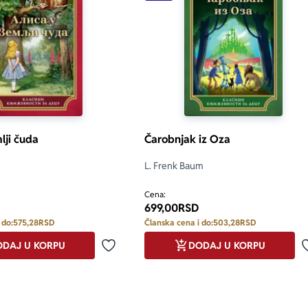
lji čuda
Čarobnjak iz Oza
L. Frenk Baum
Cena:
699,00
RSD
 do:
575,28
RSD
Članska cena i do:
503,28
RSD
DAJ U KORPU
DODAJ U KORPU
Dodaj u omiljene