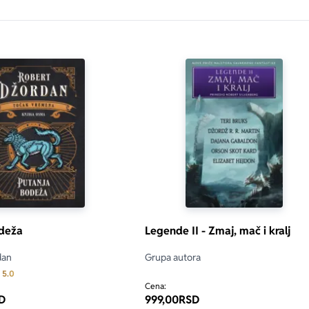
odeža
Legende II - Zmaj, mač i kralj
dan
Grupa autora
Prosecna ocena je 5.0 od 5
5.0
Cena:
D
999,00
RSD