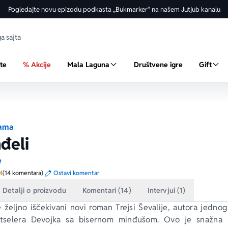
Pogledajte novu epizodu podkasta „Bukmarker“ na našem Jutjub kanalu
ste
% Akcije
Mala Laguna
Društvene igre
Gift
ama
nđeli
e
Prosecna ocena je 4.4 od 5
4
(14 komentara)
Ostavi komentar
Detalji o proizvodu
Komentari (14)
Intervjui (1)
e željno iščekivani novi roman Trejsi Ševalije, autora jednog
tselera 
Devojka sa bisernom minđušom
. Ovo je snažna 