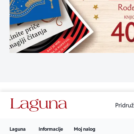
Pridruž
Laguna
Informacije
Moj nalog