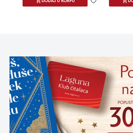
DODAJ U KORPU
DO
Dodaj u omiljene