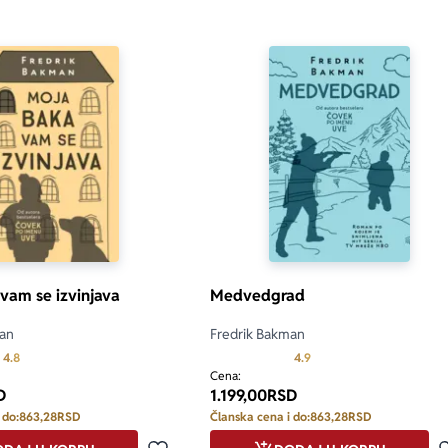
vam se izvinjava
Medvedgrad
man
Fredrik Bakman
Prosecna ocena je 4.8 od 5
Prosecna ocena je 4.9 od
4.8
4.9
Cena:
D
1.199,00
RSD
 do:
863,28
RSD
Članska cena i do:
863,28
RSD