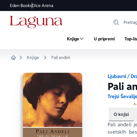
Eden Books
Dice Arena
Knjige
U pripremi
Top-li
Knjige
Pali anđeli
Home
Ljubavni
/
Dr
Pali a
Trejsi Ševalij
4.
O knjizi
Pali anđeli
 j
svetskih bes