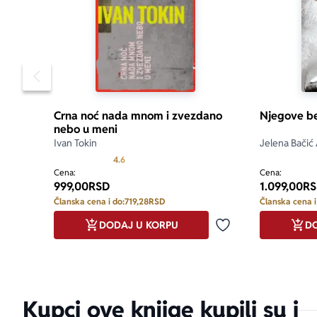
Pomeranje sadržaja slajdera u levo
Crna noć nada mnom i zvezdano
Njegove be
nebo u meni
Ivan Tokin
Jelena Bačić
Prosecna ocena je 4.6 od 5
4.6
Cena:
Cena:
999,00
RSD
1.099,00
RS
Članska cena i do:
719,28
RSD
Članska cena i
DODAJ U KORPU
DO
Dodaj u omiljene
Kupci ove knjige kupili su i