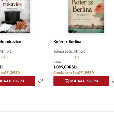
le rukavice
Kofer iz Berlina
 Alimpić
Jelena Bačić Alimpić
Prosecna ocena je 4.5 od 5
Prosecna ocena je 5.0 o
4.5
5.0
Cena:
D
1.099,00
RSD
 do:
791,28
RSD
Članska cena i do:
791,28
RSD
DAJ U KORPU
DODAJ U KORPU
Dodaj u omiljene