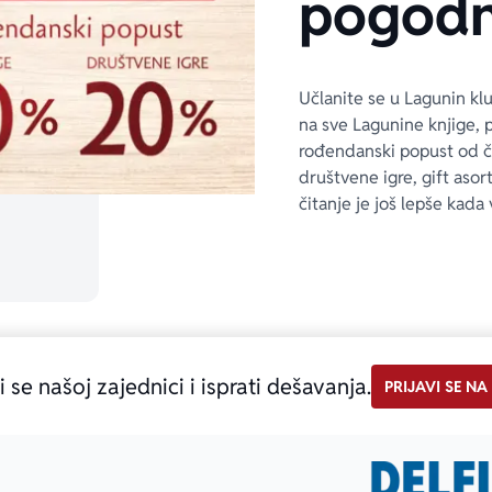
pogodn
Učlanite se u Lagunin kl
na sve Lagunine knjige, 
rođendanski popust od 
društvene igre, gift asor
čitanje je još lepše kada 
i se našoj zajednici i isprati dešavanja.
PRIJAVI SE NA