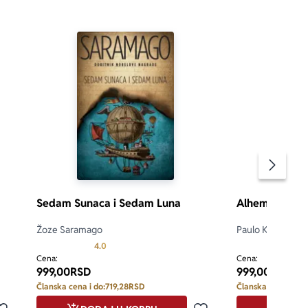
Pomeran
Sedam Sunaca i Sedam Luna
Alhemičar
Žoze Saramago
Paulo Koeljo
 5
Prosecna ocena je 4.0 od 5
4.0
5.0
Cena:
Cena:
999,00
RSD
999,00
RSD
Članska cena i do:
719,28
RSD
Članska cena i do: