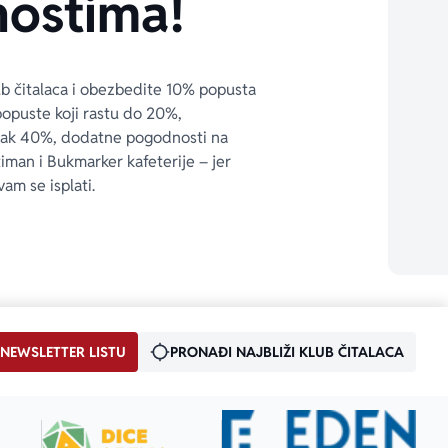
ostima!
ub čitalaca i obezbedite 10% popusta 
popuste koji rastu do 20%, 
čak 40%, dodatne pogodnosti na 
timan i Bukmarker kafeterije – jer 
vam se isplati.
 NEWSLETTER LISTU
PRONAĐI NAJBLIŽI KLUB ČITALACA