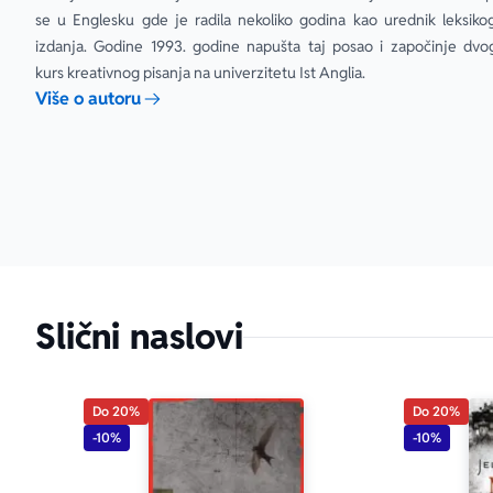
se u Englesku gde je radila nekoliko godina kao urednik leksikogr
„Pročitala s
izdanja. Godine 1993. godine napušta taj posao i započinje dvogo
ovu jedinstv
kurs kreativnog pisanja na univerzitetu Ist Anglia.
Više o autoru
Slični naslovi
Do 20%
Do 20%
-10%
-10%