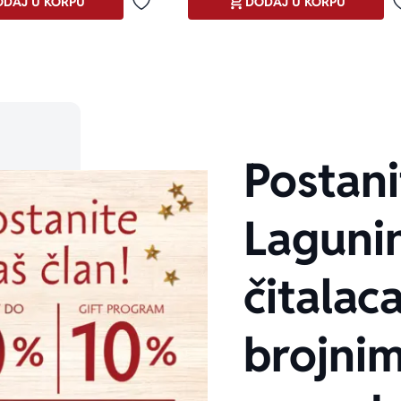
DAJ U KORPU
DODAJ U KORPU
Dodaj u omiljene
Postani
Laguni
čitalaca
brojni