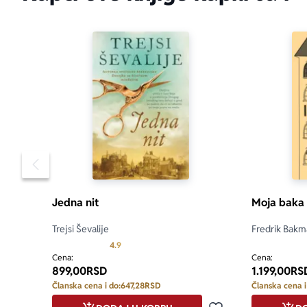
Pomeranje sadržaja slajdera u levo
Jedna nit
Moja baka 
Trejsi Ševalije
Fredrik Bak
Prosecna ocena je 4.9 od 5
4.9
Cena:
Cena:
899,00
RSD
1.199,00
RS
Članska cena i do:
647,28
RSD
Članska cena i