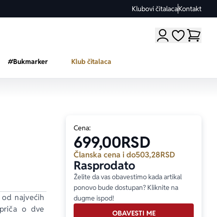
Klubovi čitalaca
Kontakt
Moji omiljeni a
#Bukmarker
Klub čitalaca
Cena:
699,00
RSD
Članska cena i do
503,28
RSD
Rasprodato
Želite da vas obavestimo kada artikal
ponovo bude dostupan? Kliknite na
 od najvećih 
dugme ispod!
priča o dve 
OBAVESTI ME