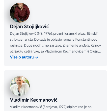
Dejan Stojiljković
Dejan Stojiljković (Niš, 1976), prozni i dramski pisac, filmski i
strip scenarista. Do sada je objavio romane Konstantinovo
aboutPage.sr-only.custom-youtube-play-icon
raskršće, Duge noći i crne zastave, Znamenje anđela, Kainov
ožiljak (u četiri ruke, sa Vladimirom Kecmanovićem) i Olujni
Više o autoru
bedem, kao i prozne zbirke Leva strana druma, Low Life i
Kišni psi.
Vladimir Kecmanović
Vladimir Kecmanović (Sarajevo, 1972) diplomirao je na