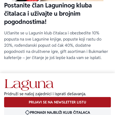
Postanite član Laguninog kluba
čitalaca i uživajte u brojnim
pogodnostima!
Učlanite se u Lagunin klub čitalaca i obezbedite 10%
popusta na sve Lagunine knjige, popuste koji rastu do
20%, rođendanski popust od čak 40%, dodatne
pogodnosti na društvene igre, gift asortiman i Bukmarker
kafeterije – jer čitanje je još lepše kada vam se isplati.
Pridruži se našoj zajednici i isprati dešavanja.
PRIJAVI SE NA NEWSLETTER LISTU
PRONAĐI NAJBLIŽI KLUB ČITALACA