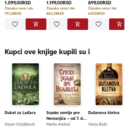
1.099,00
RSD
1.199,00
RSD
899,00
RSD
Članska cena i do:
Članska cena i do:
Članska cena i do:
791,28
RSD
863,28
RSD
647,28
RSD
Dodaj u omiljene
Dodaj u omiljene
Dodaj u omilje
DODAJ U KORPU
DODAJ U KORPU
DODA
Kupci ove knjige kupili su i
Dukat za Lađara
Srpske zemlje pre
Dušanova kletva
Nemanjića – od 7. do
Dejan Stojiljković
10. veka
Marko Aleksić
Vanja Bulić