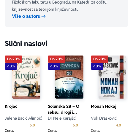
Filološkom fakultetu u Beogradu, na Katedri za opštu
aboutPage.sr-only.custom-youtube-play-icon
književnost sa teorijom književnosti.
Više o autoru
Slični naslovi
Do 20%
Do 20%
Do 20%
-10%
-10%
-10%
aboutPage.sr-only.custom-youtube-play-icon
Krojač
Solunska 28 – O
Monah Hokaj
seksu, drogi i
Jelena Bačić Alimpić
rokenrolu
Dr Nele Karajlić
Vuk Drašković
Prosecna ocena je 5.0 od 5
Prosecna ocena je 5.0 od 5
Prosecn
5.0
5.0
4.0
Cena:
Cena:
Cena: