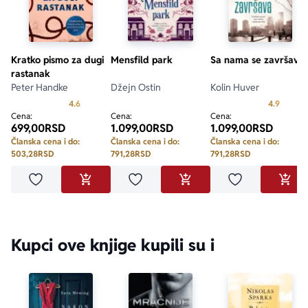
Kratko pismo za dugi
Mensfild park
Sa nama se završava
rastanak
Peter Handke
Džejn Ostin
Kolin Huver
Prosecna ocena je 4.6 od 5
Prosecn
4.6
4.9
Cena:
Cena:
Cena:
699,00
RSD
1.099,00
RSD
1.099,00
RSD
Članska cena i do:
Članska cena i do:
Članska cena i do:
503,28
RSD
791,28
RSD
791,28
RSD
Dodaj u omiljene
Dodaj u omiljene
Dodaj u omilje
DODAJ U KORPU
DODAJ U KORPU
DODA
Kupci ove knjige kupili su i