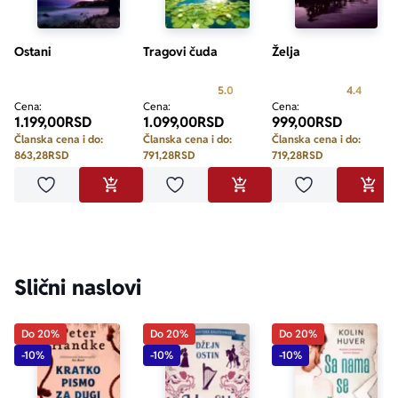
Ostani
Tragovi čuda
Želja
Prosecna ocena je 5.0 od 5
Prosecn
5.0
4.4
Cena:
Cena:
Cena:
1.199,00
RSD
1.099,00
RSD
999,00
RSD
Članska cena i do:
Članska cena i do:
Članska cena i do:
863,28
RSD
791,28
RSD
719,28
RSD
Dodaj u omiljene
Dodaj u omiljene
Dodaj u omilje
DODAJ U KORPU
DODAJ U KORPU
DODA
Slični naslovi
Do 20%
Do 20%
Do 20%
-10%
-10%
-10%