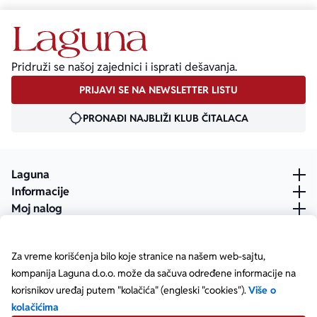
Pridruži se našoj zajednici i isprati dešavanja.
PRIJAVI SE NA NEWSLETTER LISTU
PRONAĐI NAJBLIŽI KLUB ČITALACA
Laguna
Informacije
Moj nalog
Za vreme korišćenja bilo koje stranice na našem web-sajtu,
kompanija Laguna d.o.o. može da sačuva određene informacije na
korisnikov uređaj putem "kolačića" (engleski "cookies").
Više o
kolačićima