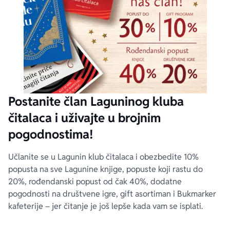
Postanite član Laguninog kluba
čitalaca i uživajte u brojnim
pogodnostima!
Učlanite se u Lagunin klub čitalaca i obezbedite 10%
popusta na sve Lagunine knjige, popuste koji rastu do
20%, rođendanski popust od čak 40%, dodatne
pogodnosti na društvene igre, gift asortiman i Bukmarker
kafeterije – jer čitanje je još lepše kada vam se isplati.