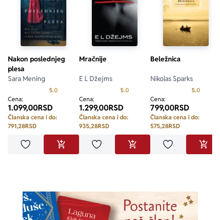
Nakon poslednjeg
Mračnije
Beležnica
plesa
Sara Mening
E L Džejms
Nikolas Sparks
Prosecna ocena je 5.0 od 5
Prosecna ocena je 5.0 od 5
Prosecn
5.0
5.0
5.0
Cena:
Cena:
Cena:
1.099,00
RSD
1.299,00
RSD
799,00
RSD
Članska cena i do:
Članska cena i do:
Članska cena i do:
791,28
RSD
935,28
RSD
575,28
RSD
Dodaj u omiljene
Dodaj u omiljene
Dodaj u omilje
DODAJ U KORPU
DODAJ U KORPU
DODA