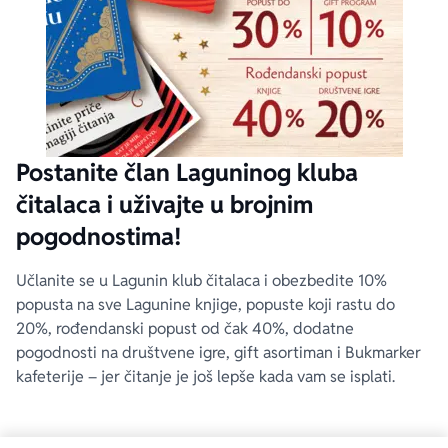
Postanite član Laguninog kluba
čitalaca i uživajte u brojnim
pogodnostima!
Učlanite se u Lagunin klub čitalaca i obezbedite 10%
popusta na sve Lagunine knjige, popuste koji rastu do
20%, rođendanski popust od čak 40%, dodatne
pogodnosti na društvene igre, gift asortiman i Bukmarker
kafeterije – jer čitanje je još lepše kada vam se isplati.