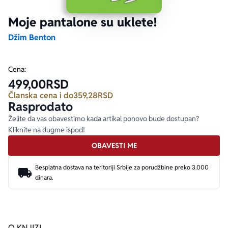
Moje pantalone su uklete!
Ekranizovane knjige
Poezija
Bojan Ljubenović
Peter Handke
Džim Benton
Za poklon
Lični razvoj i popularna psihologija
Dejan Tiago-Stanković
Harlan Koben
Cena:
499,00
RSD
E-knjige
Biografija
Milica Jakovljević Mir-Jam
Elif Šafak
Članska cena i do
359,28
RSD
Rasprodato
Autori
Želite da vas obavestimo kada artikal ponovo bude dostupan?
Kliknite na dugme ispod!
OBAVESTI ME
Besplatna dostava na teritoriji Srbije za porudžbine preko 3.000
dinara.
O KNJIZI