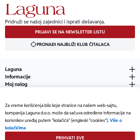
Pridruži se našoj zajednici i isprati dešavanja.
PRIJAVI SE NA NEWSLETTER LISTU
PRONAĐI NAJBLIŽI KLUB ČITALACA
Laguna
Informacije
Moj nalog
Za vreme korišćenja bilo koje stranice na našem web-sajtu,
kompanija Laguna d.o.o. može da sačuva određene informacije na
korisnikov uređaj putem "kolačića" (engleski "cookies").
Više o
kolačićima
PRIHVATI SVE