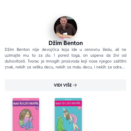
Džim Benton
Džim Benton nije devojčica koja ide u osnovnu školu, ali ne 
uzimajte mu to za zlo. I pored toga, on uspeva da živi od 
duhovitosti. Tvorac je mnogih proizvoda koji nose njegov zaštitni 
znak, nekih za veliku decu, nekih za malu decu, i nekih za odrasle 
koji se, iskreno, verovatno ponašaju kao mala deca.
VIDI VIŠE