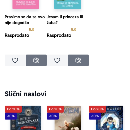
Pravimo se da se ovo
Jesam li princeza ili
nije dogodilo
žaba?
Prosecna ocena je 5.0 od 5
Prosecna ocena je 5.0 od 5
5.0
5.0
Rasprodato
Rasprodato
Dodaj u omiljene
Dodaj u omiljene
NEDOSTUPNO
NEDOSTUPNO
Slični naslovi
Do 20%
Do 20%
Do 20%
-10%
-10%
-10%