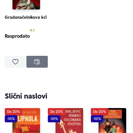
Gradonačelnikova kći
Prosecna ocena je 4.3 od 5
4.3
Rasprodato
Dodaj u omiljene
NEDOSTUPNO
Slični naslovi
Do 20%
Do 20%
Do 20%
-10%
-10%
-10%