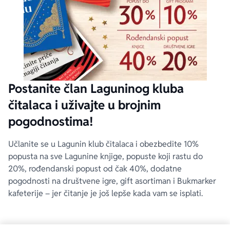
Postanite član Laguninog kluba
čitalaca i uživajte u brojnim
pogodnostima!
Učlanite se u Lagunin klub čitalaca i obezbedite 10%
popusta na sve Lagunine knjige, popuste koji rastu do
20%, rođendanski popust od čak 40%, dodatne
pogodnosti na društvene igre, gift asortiman i Bukmarker
kafeterije – jer čitanje je još lepše kada vam se isplati.