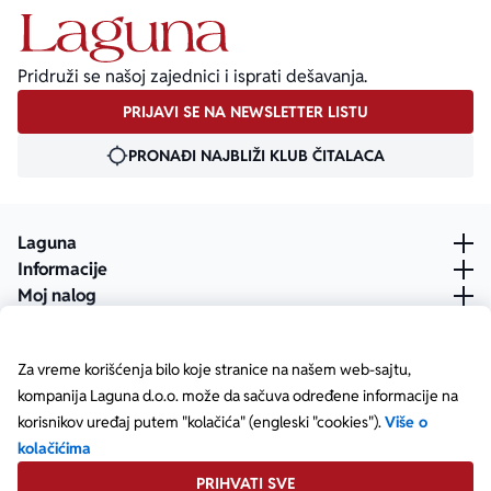
Pridruži se našoj zajednici i isprati dešavanja.
PRIJAVI SE NA NEWSLETTER LISTU
PRONAĐI NAJBLIŽI KLUB ČITALACA
Laguna
Informacije
Moj nalog
Za vreme korišćenja bilo koje stranice na našem web-sajtu,
kompanija Laguna d.o.o. može da sačuva određene informacije na
korisnikov uređaj putem "kolačića" (engleski "cookies").
Više o
kolačićima
PRIHVATI SVE