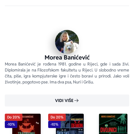
Morea Banićević
Morea Banićević je rođena 1981. godine u Rijeci, gde i sada živi. 
Diplomirala je na Filozofskom fakultetu u Rijeci. U slobodno vreme 
čita, piše, igra kompjuterske igre i često boravi u prirodi. Jako voli 
životinje, pogotovo pse. Ima dva psa, Nuri i Grišu.
VIDI VIŠE
Do 20%
Do 20%
-10%
-10%