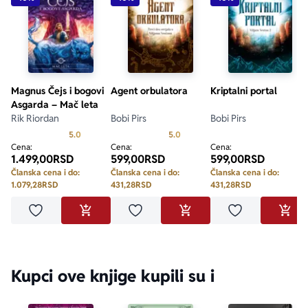
Magnus Čejs i bogovi
Agent orbulatora
Kriptalni portal
Asgarda – Mač leta
Rik Riordan
Bobi Pirs
Bobi Pirs
Prosecna ocena je 5.0 od 5
Prosecna ocena je 5.0 od 5
5.0
5.0
Cena:
Cena:
Cena:
1.499,00
RSD
599,00
RSD
599,00
RSD
Članska cena i do:
Članska cena i do:
Članska cena i do:
1.079,28
RSD
431,28
RSD
431,28
RSD
Dodaj u omiljene
Dodaj u omiljene
Dodaj u omilje
DODAJ U KORPU
DODAJ U KORPU
DODA
Kupci ove knjige kupili su i