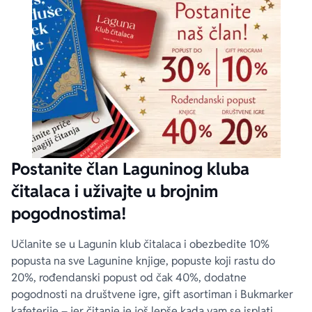
Postanite član Laguninog kluba
čitalaca i uživajte u brojnim
pogodnostima!
Učlanite se u Lagunin klub čitalaca i obezbedite 10%
popusta na sve Lagunine knjige, popuste koji rastu do
20%, rođendanski popust od čak 40%, dodatne
pogodnosti na društvene igre, gift asortiman i Bukmarker
kafeterije – jer čitanje je još lepše kada vam se isplati.