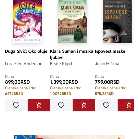
Duga Sivić: Oko oluje
Klara Šuman i muzika
Ispovest maske
ljubavi
Lora Elen Anderson
Beate Rigirt
Jukio Mišima
Cena:
Cena:
Cena:
899,00
RSD
1.399,00
RSD
799,00
RSD
Članska cena i do:
Članska cena i do:
Članska cena i do:
647,28
RSD
1.007,28
RSD
575,28
RSD
Dodaj u omiljene
Dodaj u omiljene
Dodaj u omilje
DODAJ U KORPU
DODAJ U KORPU
DODA