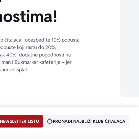
ostima!
ub čitalaca i obezbedite 10% popusta 
popuste koji rastu do 20%, 
čak 40%, dodatne pogodnosti na 
timan i Bukmarker kafeterije – jer 
vam se isplati.
 NEWSLETTER LISTU
PRONAĐI NAJBLIŽI KLUB ČITALACA