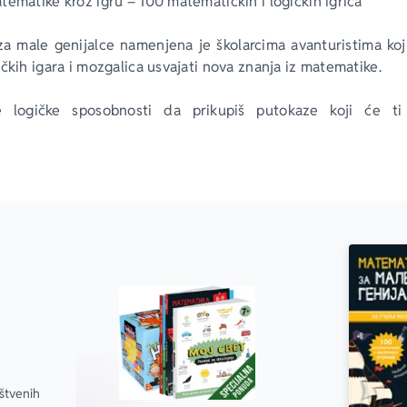
ematike kroz igru – 100 matematičkih i logičkih igrica
a male genijalce
 namenjena je školarcima avanturistima koji
čkih igara i mozgalica usvajati nova znanja iz matematike.
je logičke sposobnosti da prikupiš putokaze koji će t
zagonetke.
vanje po svemirskom prostranstvu, rešavaj zadatke i testiraj
e.
ige čeka te nagrada – diploma matematičkih genijalaca!
tvenih 