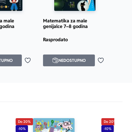
a male
Matematika za male
 godina
genijalce 7–8 godina
Prosecna ocena je 5.0 od 5
Rasprodato
TUPNO
NEDOSTUPNO
Dodaj u omiljene
Dodaj u omilje
Do 20%
Do 20%
-10%
-10%