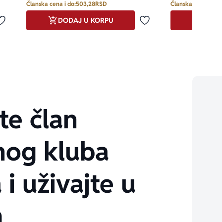
Članska cena i do:
503,28
RSD
Članska cena i do:
DODAJ U KORPU
DODA
Dodaj u omiljene
Dodaj u omiljene
te član
nog kluba
 i uživajte u
m