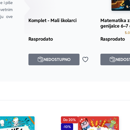
 i piše 
vetnim 
ju ove 
Komplet - Mali školarci
Matematika z
genijalce 6–7
5.0
Rasprodato
Rasprodato
NEDOSTUPNO
NEDOS
Dodaj u omiljene
Do 20%
-10%