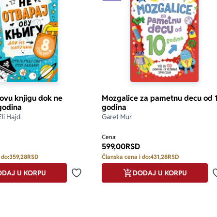
 ovu knjigu dok ne
Mozgalice za pametnu decu od 
godina
godina
Eli Hajd
Garet Mur
Cena:
599,00
RSD
 do:
359,28
RSD
Članska cena i do:
431,28
RSD
DAJ U KORPU
DODAJ U KORPU
Dodaj u omiljene