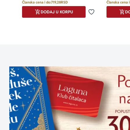
Članska cena i do:
719,28
RSD
Članska cena i
DODAJ U KORPU
DO
Dodaj u omiljene