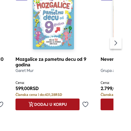
Pomeran
10
Mozgalice za pametnu decu od 9
Neverovatan s
godina
Garet Mur
Grupa autora
Cena:
Cena:
599,00
RSD
2.799,00
RSD
Članska cena i do:
431,28
RSD
Članska cena i do:
DODAJ U KORPU
DODA
Dodaj u omiljene
Dodaj u omiljene