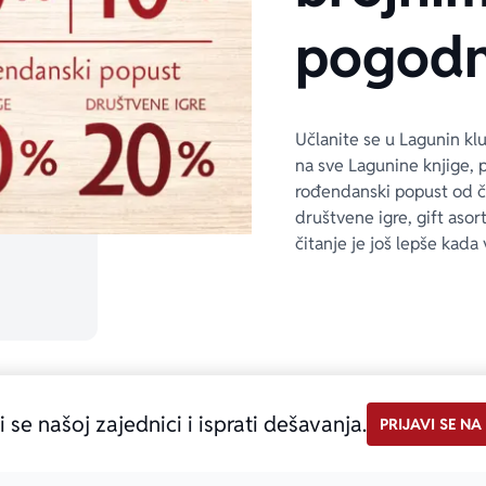
pogodn
Učlanite se u Lagunin kl
na sve Lagunine knjige, 
rođendanski popust od 
društvene igre, gift asor
čitanje je još lepše kada 
i se našoj zajednici i isprati dešavanja.
PRIJAVI SE NA