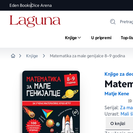
Eden Books
Dice Arena
Knjige
U pripremi
Top-li
Knjige
Matematika za male genijalce 8–9 godina
Home
Knjige za de
Matema
Matje Kene
(0
Serijal:
Za mal
Uzrast:
Mali š
O knjizi