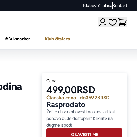
Klubovi čitalaca
Kontakt
Moji omiljeni a
#Bukmarker
Klub čitalaca
Cena:
odina
499,00
RSD
Članska cena i do
359,28
RSD
Rasprodato
Želite da vas obavestimo kada artikal
ponovo bude dostupan? Kliknite na
dugme ispod!
OBAVESTI ME