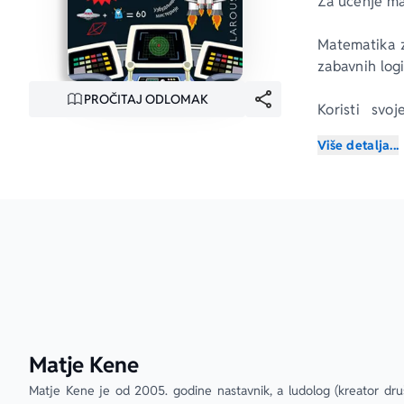
Za učenje mat
Matematika z
zabavnih logi
PROČITAJ ODLOMAK
Koristi svo
odgonetneš 
Više detalja...
Kreni na puto
iz matematik
Na kraju knj
Matje Kene
Matje Kene je od 2005. godine nastavnik, a ludolog (kreator druš