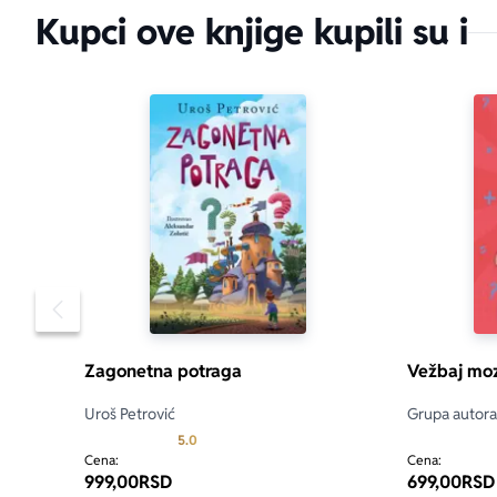
Kupci ove knjige kupili su i
Pomeranje sadržaja slajdera u levo
Zagonetna potraga
Vežbaj moz
Uroš Petrović
Grupa autora
Prosecna ocena je 5.0 od 5
5.0
Cena:
Cena:
999,00
RSD
699,00
RSD