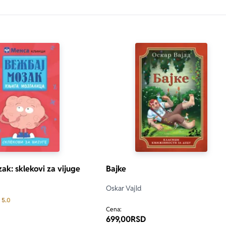
ak: sklekovi za vijuge
Bajke
Oskar Vajld
Prosecna ocena je 5.0 od 5
5.0
Cena:
699,00
RSD