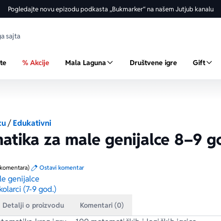
Pogledajte novu epizodu podkasta „Bukmarker“ na našem Jutjub kanalu
ste
% Akcije
Mala Laguna
Društvene igre
Gift
cu
/
Edukativni
tika za male genijalce 8–9 g
 komentara)
Ostavi komentar
e genijalce
kolarci (7-9 god.)
Detalji o proizvodu
Komentari (0)