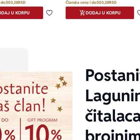
 do:
503,28
RSD
Članska cena i do:
503,28
RSD
DAJ U KORPU
DODAJ U KORPU
Dodaj u omiljene
Postani
Laguni
čitalaca
brojni