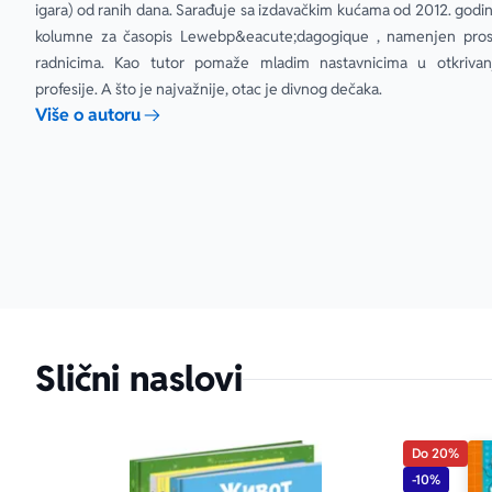
igara) od ranih dana. Sarađuje sa izdavačkim kućama od 2012. godine
kolumne za časopis Lewebp&eacute;dagogique , namenjen pros
radnicima. Kao tutor pomaže mladim nastavnicima u otkrivan
profesije. A što je najvažnije, otac je divnog dečaka.
Više o autoru
Slični naslovi
Do 20%
-10%