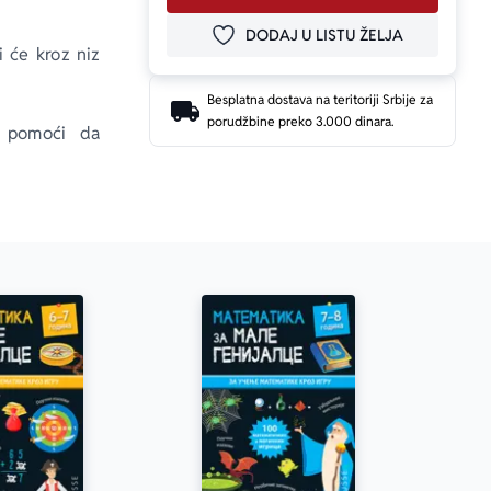
DODAJ U LISTU ŽELJA
DODAJ U OMILJENE
 će kroz niz 
Besplatna dostava na teritoriji Srbije za
porudžbine preko 3.000 dinara.
i pomoći da 
 svoja znanja 