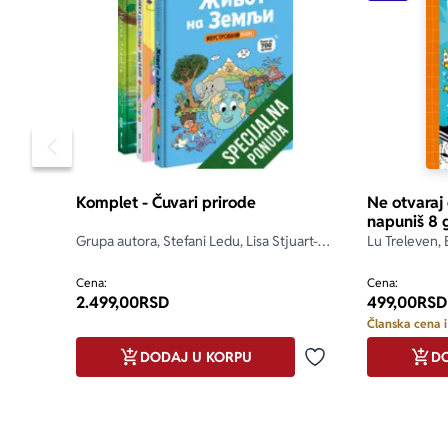
Pomeranje sadržaja slajdera u levo
Komplet - Čuvari prirode
Ne otvaraj
napuniš 8 
Grupa autora, Stefani Ledu, Lisa Stjuart-
Lu Treleven, 
Šarp, Stefan Fratini
Cena:
Cena:
2.499,00
RSD
499,00
RSD
Članska cena i
DODAJ U KORPU
DO
Dodaj u omiljene