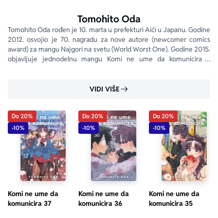
„
Komi ne ume da komunicira
 kao naslov funkcioniše 
Tomohito Oda
savršeno i nimalo ne laže –Komi-ćan zaista ne ume da 
Tomohito Oda rođen je 10. marta u prefekturi Aići u Japanu. Godine 
komunicira sa vršnjacima, uprkos svim svojim snagama. 
2012. osvojio je 70. nagradu za nove autore (newcomer comics 
Komi ume da komunicira sa čitaocima, da premosti jaz 
award) za mangu Najgori na svetu (World Worst One). Godine 2015. 
između generacija koje se prepoznaju i onih koje se 
objavljuje jednodelnu mangu Komi ne ume da komunicira u 
sećaju. Odnosi između tinejdžera u osetljivom periodu i 
časopisu Weekly Shonen Sunday . Zbog velike popularnosti 
nastavlja serijal od 2016. godine.
sirove emocije koje osećaju (ali i priznaju) savršeno su 
VIDI VIŠE
prikazani u ovom hibridu šonena i šođoa!“
– Aleksandar Nešić, strip-kritičar i urednik manga 
serijala 
Laku noć, Punpune
Do 20%
Do 20%
Do 20%
-10%
-10%
-10%
Komi ne ume da
Komi ne ume da
Komi ne ume da
komunicira 37
komunicira 36
komunicira 35