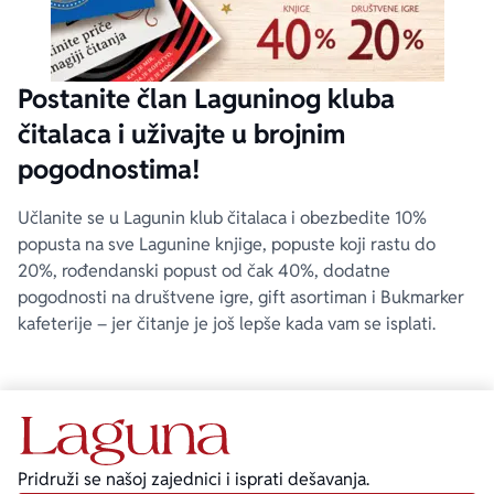
Postanite član Laguninog kluba
čitalaca i uživajte u brojnim
pogodnostima!
Učlanite se u Lagunin klub čitalaca i obezbedite 10%
popusta na sve Lagunine knjige, popuste koji rastu do
20%, rođendanski popust od čak 40%, dodatne
pogodnosti na društvene igre, gift asortiman i Bukmarker
kafeterije – jer čitanje je još lepše kada vam se isplati.
Pridruži se našoj zajednici i isprati dešavanja.