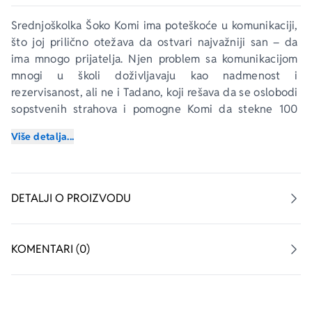
Srednjoškolka Šoko Komi ima poteškoće u komunikaciji, 
što joj prilično otežava da ostvari najvažniji san – da 
ima mnogo prijatelja. Njen problem sa komunikacijom 
mnogi u školi doživljavaju kao nadmenost i 
rezervisanost, ali ne i Tadano, koji rešava da se oslobodi 
sopstvenih strahova i pomogne Komi da stekne 100 
prijatelja.
Više detalja...
Komina porodica ugostila je malu Rei, koja stavlja na 
probu Komine društvene i komunikacijske veštine. 
Videći da je Rei usamljena i povučena, Komi uporno 
DETALJI O PROIZVODU
pokušava da se s njom zbliži, pa makar je vodila kroz 
čitav grad.
KOMENTARI (0)
Našavši se u nezgodnom položaju, Komi je pronašla 
snagu da briljira pred naizgled nepremostivim 
problemom. 