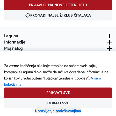
PRIJAVI SE NA NEWSLETTER LISTU
PRONAĐI NAJBLIŽI KLUB ČITALACA
Laguna
Informacije
Moj nalog
Za vreme korišćenja bilo koje stranice na našem web-sajtu,
kompanija Laguna d.o.o. može da sačuva određene informacije na
korisnikov uređaj putem "kolačića" (engleski "cookies").
Više o
kolačićima
PRIHVATI SVE
ODBACI SVE
Posetite našu Facebook stranicu
Posetite našu X stranicu
Posetite našu Instagram stranicu
Posetite naš YouTube
Posetite našu TikTok stranicu
Posetite našu LinkedIn stranicu
Copyright © Laguna d.o.o. Starine Novaka 23, Beograd •
Matični broj: 17414844
Upravljanje podešavanjima