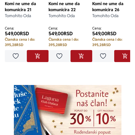
Komi ne ume da
Komi ne ume da
Komi ne ume da
komunicira 21
komunicira 22
komunicira 26
Tomohito Oda
Tomohito Oda
Tomohito Oda
Cena:
Cena:
Cena:
549,00
RSD
549,00
RSD
549,00
RSD
Članska cena i do:
Članska cena i do:
Članska cena i do:
395,28
RSD
395,28
RSD
395,28
RSD
Dodaj u omiljene
Dodaj u omiljene
Dodaj u omilje
DODAJ U KORPU
DODAJ U KORPU
DODA