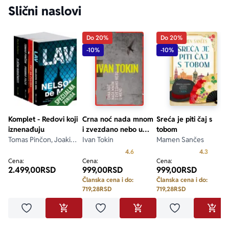
Slični naslovi
Do 20%
Do 20%
-10%
-10%
Komplet - Redovi koji
Crna noć nada mnom
Sreća je piti čaj s
iznenađuju
i zvezdano nebo u
tobom
Tomas Pinčon, Joakim
meni
Ivan Tokin
Mamen Sančes
Sander, Jurij Gagarin,
Prosecna ocena je 4.6 od 5
Prosecn
4.6
4.3
Mark Gudmen
Cena:
Cena:
Cena:
2.499,00
RSD
999,00
RSD
999,00
RSD
Članska cena i do:
Članska cena i do:
719,28
RSD
719,28
RSD
Dodaj u omiljene
Dodaj u omiljene
Dodaj u omilje
DODAJ U KORPU
DODAJ U KORPU
DODA