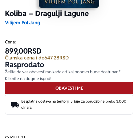
Koliba – Dragulji Lagune
Ekranizovane knjige
Poezija
Bojan Ljubenović
Peter Handke
Vilijem Pol Jang
Za poklon
Lični razvoj i popularna psihologija
Dejan Tiago-Stanković
Harlan Koben
Cena:
899,00
RSD
E-knjige
Biografija
Milica Jakovljević Mir-Jam
Elif Šafak
Članska cena i do
647,28
RSD
Rasprodato
Autori
Želite da vas obavestimo kada artikal ponovo bude dostupan?
Kliknite na dugme ispod!
OBAVESTI ME
Besplatna dostava na teritoriji Srbije za porudžbine preko 3.000
dinara.
O KNJIZI