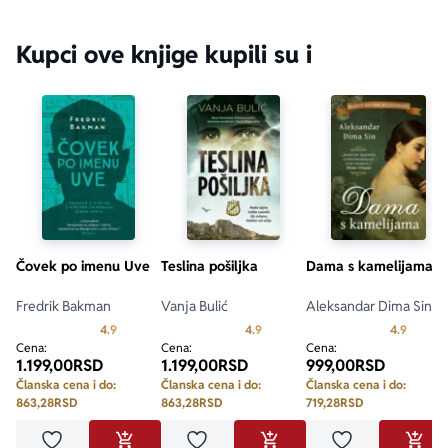
Kupci ove knjige kupili su i
Čovek po imenu Uve
Teslina pošiljka
Dama s kamelijama
Fredrik Bakman
Vanja Bulić
Aleksandar Dima Sin
Prosecna ocena je 4.9 od 5
Prosecna ocena je 4.9 od 5
Prosecn
4.9
4.9
4.9
Cena:
Cena:
Cena:
1.199,00
RSD
1.199,00
RSD
999,00
RSD
Članska cena i do:
Članska cena i do:
Članska cena i do:
863,28
RSD
863,28
RSD
719,28
RSD