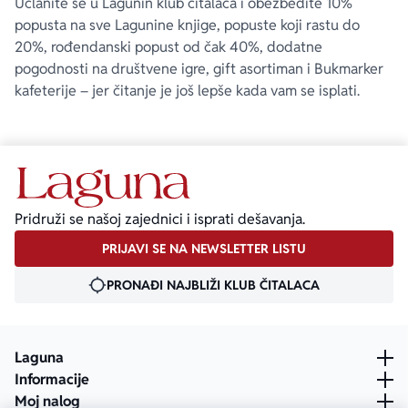
Učlanite se u Lagunin klub čitalaca i obezbedite 10%
popusta na sve Lagunine knjige, popuste koji rastu do
20%, rođendanski popust od čak 40%, dodatne
pogodnosti na društvene igre, gift asortiman i Bukmarker
kafeterije – jer čitanje je još lepše kada vam se isplati.
Pridruži se našoj zajednici i isprati dešavanja.
PRIJAVI SE NA NEWSLETTER LISTU
PRONAĐI NAJBLIŽI KLUB ČITALACA
Laguna
Informacije
Moj nalog