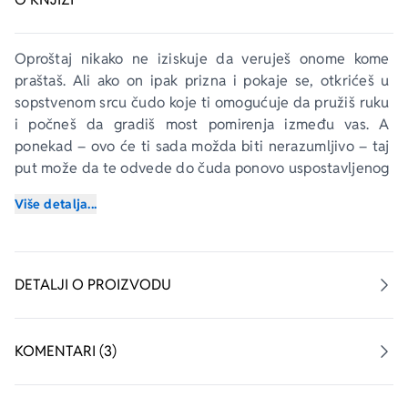
Oproštaj nikako ne iziskuje da veruješ onome kome 
praštaš. Ali ako on ipak prizna i pokaje se, otkrićeš u 
sopstvenom srcu čudo koje ti omogućuje da pružiš ruku 
i počneš da gradiš most pomirenja između vas. A 
ponekad – ovo će ti sada možda biti nerazumljivo – taj 
put može da te odvede do čuda ponovo uspostavljenog 
punog poverenja.
Više detalja...
Šestogodišnja Misi oteta je za vreme porodičnog 
letovanja, a dokazi da je verovatno svirepo ubijena 
pronađeni su u napuštenoj kolibi duboko u divljini 
DETALJI O PROIZVODU
Oregona. Četiri godine kasnije njen otac Mek dobija 
sumnjivu poruku, kojom ga neko, naizgled Bog, poziva 
da sledećeg vikenda dođe u tu kolibu.
KOMENTARI (3)
Uprkos zdravom razumu, on u mračno zimsko popodne 