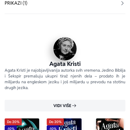
I zaista, kako veče odmiče, partija bridža pretvoriće se 
PRIKAZI (1)
u mnogo opasniju igru.
„Ovo je jedan od Poaroovih omiljenih slučajeva.“ Agata 
Kristi
„Najbolja priča o ubistvu u celoj karijeri gospođe Agate 
Kristi. Ingeniozno!“ 
Daily Mail
Agata Kristi
Agata Kristi je najobjavljivanija autorka svih vremena. Jedino Biblija 
i Šekspir premašuju ukupni tiraž njenih dela – prodato ih je 
milijardu na engleskom jeziku i još milijardu u prevodu na stotinu 
drugih jezika.
VIDI VIŠE
Do 20%
Do 20%
-10%
-10%