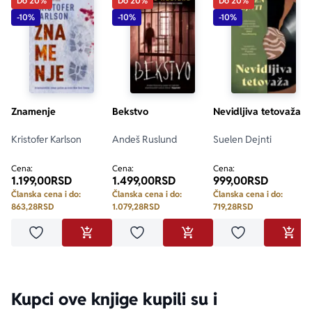
Do 20%
Do 20%
Do 20%
-10%
-10%
-10%
Znamenje
Bekstvo
Nevidljiva tetovaža
Kristofer Karlson
Andeš Ruslund
Suelen Dejnti
Cena:
Cena:
Cena:
1.199,00
RSD
1.499,00
RSD
999,00
RSD
Članska cena i do:
Članska cena i do:
Članska cena i do:
863,28
RSD
1.079,28
RSD
719,28
RSD
Dodaj u omiljene
Dodaj u omiljene
Dodaj u omilje
DODAJ U KORPU
DODAJ U KORPU
DODA
Kupci ove knjige kupili su i