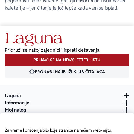
pogodnosti na društvene igre, gift asortiman i Bukmarker
kafeterije – jer čitanje je još lepše kada vam se isplati.
Pridruži se našoj zajednici i isprati dešavanja.
PRIJAVI SE NA NEWSLETTER LISTU
PRONAĐI NAJBLIŽI KLUB ČITALACA
Laguna
Informacije
Moj nalog
Za vreme korišćenja bilo koje stranice na našem web-sajtu,