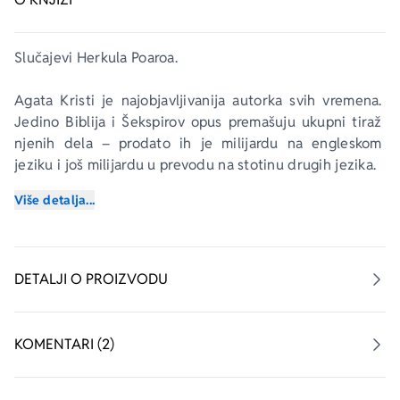
Slučajevi Herkula Poaroa.
Agata Kristi je najobjavljivanija autorka svih vremena. 
Jedino Biblija i Šekspirov opus premašuju ukupni tiraž 
njenih dela – prodato ih je milijardu na engleskom 
jeziku i još milijardu u prevodu na stotinu drugih jezika.
Više detalja...
Gospodin Šajtana je poznat kao domaćin izvanrednih 
večernjih prijema. Bez obzira na to, tog čoveka se svi 
pomalo plaše.
DETALJI O PROIZVODU
Kada se gospodin Šajtana pohvali Herkulu Poarou kako 
ubistvo smatra jednim oblikom umetnosti i pozove ga 
da dođe na večeru i pogleda njegovu „kolekciju“, Poaro 
KOMENTARI (2)
nije posebno srećan zbog tog poziva.