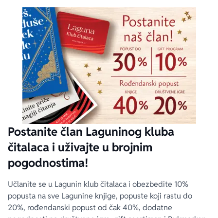
Postanite član Laguninog kluba
čitalaca i uživajte u brojnim
pogodnostima!
Učlanite se u Lagunin klub čitalaca i obezbedite 10%
popusta na sve Lagunine knjige, popuste koji rastu do
20%, rođendanski popust od čak 40%, dodatne