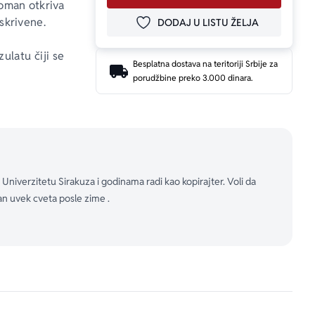
roman otkriva 
 skrivene.
DODAJ U LISTU ŽELJA
DODAJ U OMILJENE
ulatu čiji se 
Besplatna dostava na teritoriji Srbije za
1939. godine, 
porudžbine preko 3.000 dinara.
žerka Kasja 
ačkoj mlada 
i – da bi se 
ju pošalju u 
niverzitetu Sirakuza i godinama radi kao kopirajter. Voli da
an uvek cveta posle zime .
ivela ono što 
Book Review
i ljubitelje 
ju ne vidimo