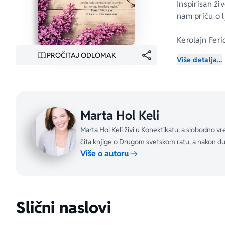
Inspirisan ži
nam priču o l
Kerolajn Feri
život zauvek 
PROČITAJ ODLOMAK
Više detalja...
a onda kren
Kuzmjerčik s
doktorka Her
našla zaroblj
Marta Hol Keli
Životi ove t
Marta Hol Keli živi u Konektikatu, a slobodno v
Ravensbrik, z
čita knjige o Drugom svetskom ratu, a nakon du
Više o autoru
„Marta Hol Ke
su te žene i 
„Duboko dirl
Slični naslovi
romansirane 
Entonija Dora