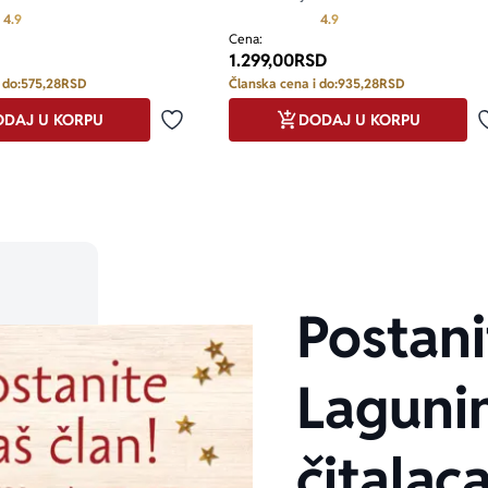
Prosecna ocena je 4.9 od 5
Prosecna ocena je 4.9 od
4.9
4.9
Cena:
1.299,00
RSD
 do:
575,28
RSD
Članska cena i do:
935,28
RSD
DAJ U KORPU
DODAJ U KORPU
Dodaj u omiljene
Postani
Laguni
čitalaca