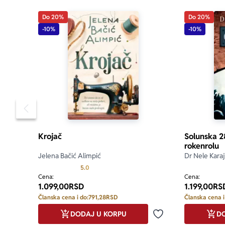
Do 20%
Do 20%
-10%
-10%
Pomeranje sadržaja slajdera u levo
Krojač
Solunska 28
rokenrolu
Jelena Bačić Alimpić
Dr Nele Karaj
Prosecna ocena je 5.0 od 5
5.0
Cena:
Cena:
1.099,00
RSD
1.199,00
RS
Članska cena i do:
791,28
RSD
Članska cena i
DODAJ U KORPU
DO
Dodaj u omiljene