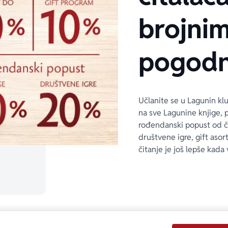
brojni
pogodn
Učlanite se u Lagunin kl
na sve Lagunine knjige, 
rođendanski popust od 
društvene igre, gift asor
čitanje je još lepše kada 