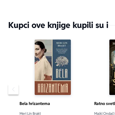
Kupci ove knjige kupili su i
Pomeranje sadržaja slajdera u levo
Bela hrizantema
Ratno svet
Meri Lin Brakt
Majkl Ondači