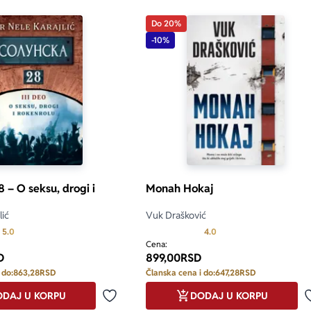
Do 20%
-10%
 – O seksu, drogi i
Monah Hokaj
lić
Vuk Drašković
Prosecna ocena je 5.0 od 5
Prosecna ocena je 4.0 o
5.0
4.0
Cena:
D
899,00
RSD
 do:
863,28
RSD
Članska cena i do:
647,28
RSD
DAJ U KORPU
DODAJ U KORPU
Dodaj u omiljene