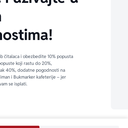
m
ostima!
ub čitalaca i obezbedite 10% popusta 
popuste koji rastu do 20%, 
čak 40%, dodatne pogodnosti na 
timan i Bukmarker kafeterije – jer 
vam se isplati.