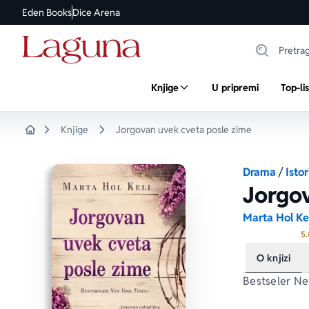
Eden Books
Dice Arena
Knjige
U pripremi
Top-li
Knjige
Jorgovan uvek cveta posle zime
Home
Drama
/
Istor
Jorgov
Marta Hol Ke
5.
O knjizi
Bestseler 
Ne