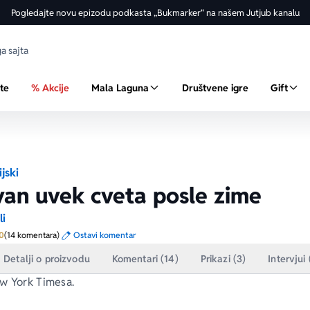
Pogledajte novu epizodu podkasta „Bukmarker“ na našem Jutjub kanalu
ste
% Akcije
Mala Laguna
Društvene igre
Gift
ijski
an uvek cveta posle zime
li
Prosecna ocena je 5.0 od 5
0
(14 komentara)
Ostavi komentar
Detalji o proizvodu
Komentari (14)
Prikazi (3)
Intervjui 
w York Times
a.