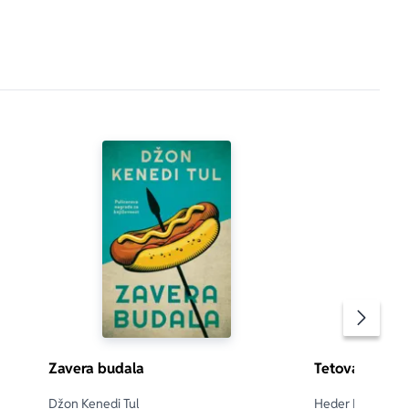
Pomeran
Zavera budala
Tetovažer iz 
Džon Kenedi Tul
Heder Moris