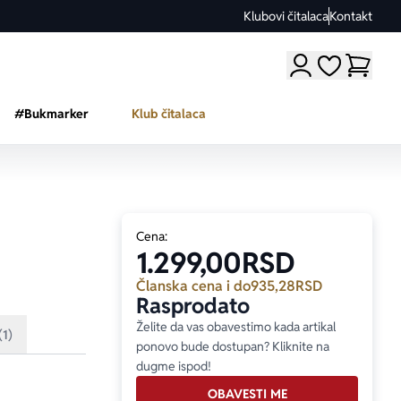
Klubovi čitalaca
Kontakt
Moji omiljeni a
#Bukmarker
Klub čitalaca
Cena:
1.299,00
RSD
Članska cena i do
935,28
RSD
Rasprodato
Želite da vas obavestimo kada artikal
(1)
ponovo bude dostupan? Kliknite na
dugme ispod!
OBAVESTI ME