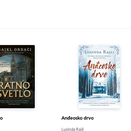
lo
Anđeosko drvo
Lusinda Rajli