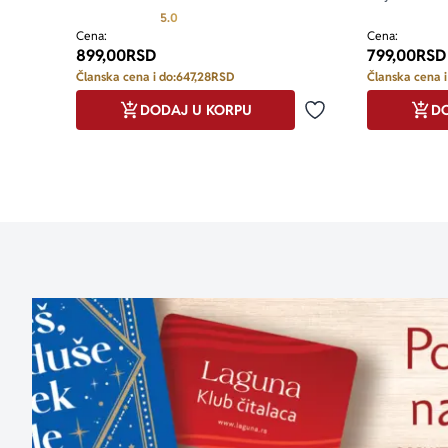
Prosecna ocena je 5.0 od 5
5.0
Cena:
Cena:
899,00
RSD
799,00
RSD
Članska cena i do:
647,28
RSD
Članska cena i
DODAJ U KORPU
DO
Dodaj u omiljene