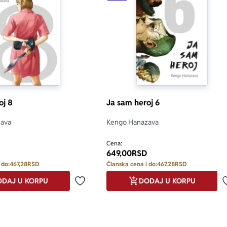
oj 8
Ja sam heroj 6
ava
Kengo Hanazava
Cena:
649,00
RSD
 do:
467,28
RSD
Članska cena i do:
467,28
RSD
DAJ U KORPU
DODAJ U KORPU
Dodaj u omiljene