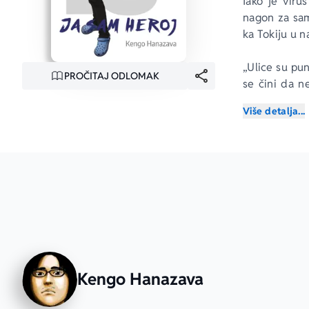
Iako je viru
nagon za sam
ka Tokiju u n
„Ulice su pun
PROČITAJ ODLOMAK
se čini da n
nam se otvor
Više detalja...
rame ili da z
– Ivan Veljkov
Kengo Hanazava