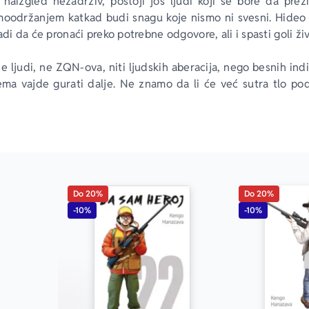
s naizgled nezadrživ, postoji još ljudi koji se bore da prež
oodržanjem katkad budi snagu koje nismo ni svesni. Hideo i
adi da će pronaći preko potrebne odgovore, ali i spasti goli živ
e ljudi, ne ZQN-ova, niti ljudskih aberacija, nego besnih ind
ema vajde gurati dalje. Ne znamo da li će već sutra tlo p
i ili da se sve breme ovog sveta sruči na teme, ili da nas n
aglavimo u četiri zida bez prozora. Potreban nam je razlog da 
ić, pisac, kritičar i teoretičar
Do 20%
Do 20%
-10%
-10%