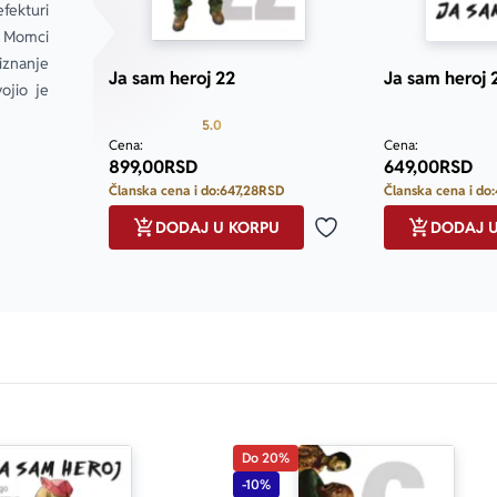
ekturi 
 Momci 
iznanje 
Ja sam heroj 22
Ja sam heroj 
jio je 
Prosecna ocena je 5.0 od 5
5.0
Cena:
Cena:
899,00
RSD
649,00
RSD
Članska cena i do:
647,28
RSD
Članska cena i do:
DODAJ U KORPU
DODAJ 
Dodaj u omiljene
Do 20%
-10%