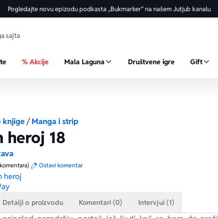
Pogledajte novu epizodu podkasta „Bukmarker“ na našem Jutjub kanalu
ste
% Akcije
Mala Laguna
Društvene igre
Gift
 knjige
/
Manga i strip
 heroj 18
zava
 komentara)
Ostavi komentar
 heroj
Way
Detalji o proizvodu
Komentari (0)
Intervjui (1)