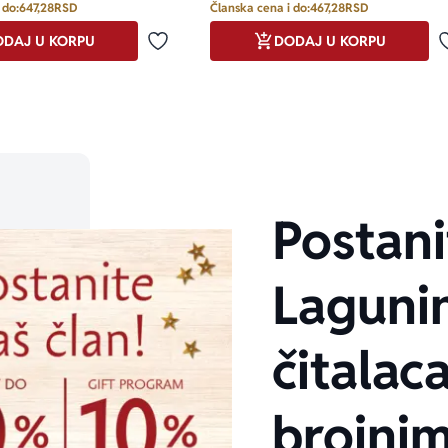
 do:
647,28
RSD
Članska cena i do:
467,28
RSD
DAJ U KORPU
DODAJ U KORPU
Dodaj u omiljene
Postani
Laguni
čitalaca
brojni