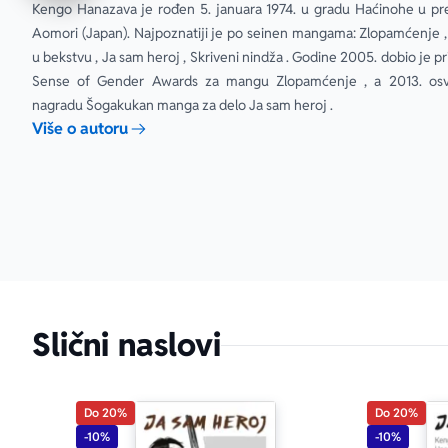
Kengo Hanazava je rođen 5. januara 1974. u gradu Haćinohe u pref
Aomori (Japan). Najpoznatiji je po seinen mangama: Zlopamćenje ,
u bekstvu , Ja sam heroj , Skriveni nindža . Godine 2005. dobio je pr
Sense of Gender Awards za mangu Zlopamćenje , a 2013. osvo
nagradu Šogakukan manga za delo Ja sam heroj .
Više o autoru
Slični naslovi
Do 20%
Do 20%
-10%
-10%