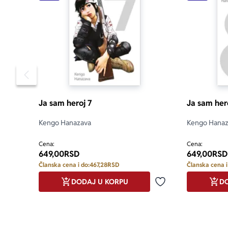
Pomeranje sadržaja slajdera u levo
Ja sam heroj 7
Ja sam her
Kengo Hanazava
Kengo Hanaz
Cena:
Cena:
649,00
RSD
649,00
RSD
Članska cena i do:
467,28
RSD
Članska cena i
DODAJ U KORPU
DO
Dodaj u omiljene