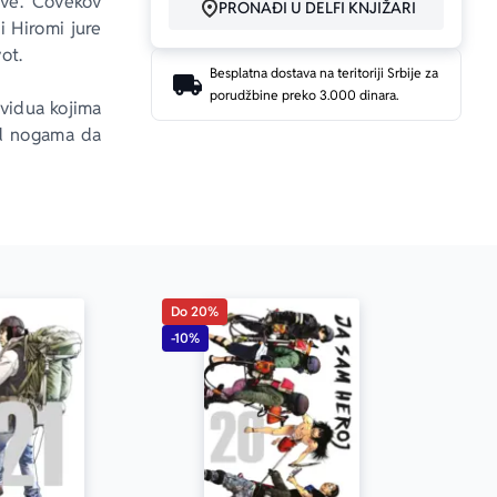
ive. Čovekov 
PRONAĐI U DELFI KNJIŽARI
 Hiromi jure 
ot.
Besplatna dostava na teritoriji Srbije za
porudžbine preko 3.000 dinara.
ividua kojima 
od nogama da 
eko ujede za 
živimo.“
Do 20%
-10%