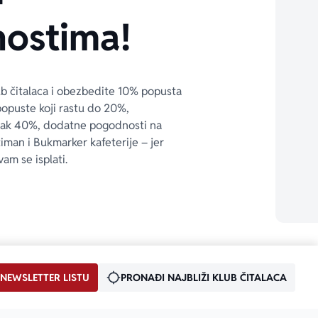
ostima!
ub čitalaca i obezbedite 10% popusta 
popuste koji rastu do 20%, 
čak 40%, dodatne pogodnosti na 
timan i Bukmarker kafeterije – jer 
vam se isplati.
 NEWSLETTER LISTU
PRONAĐI NAJBLIŽI KLUB ČITALACA