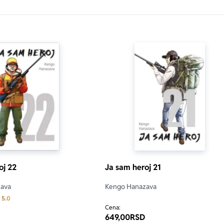
oj 22
Ja sam heroj 21
ava
Kengo Hanazava
Prosecna ocena je 5.0 od 5
5.0
Cena:
649,00
RSD