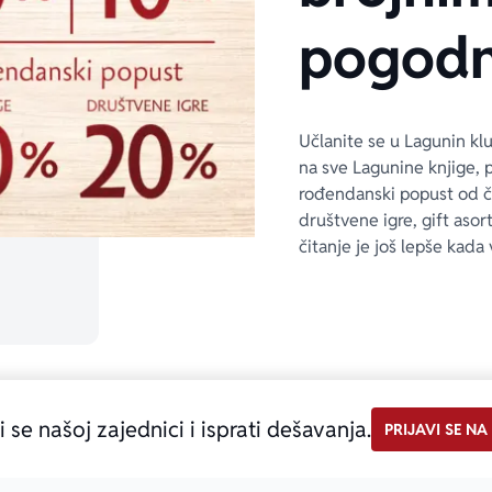
pogodn
Učlanite se u Lagunin kl
na sve Lagunine knjige, 
rođendanski popust od 
društvene igre, gift asor
čitanje je još lepše kada 
i se našoj zajednici i isprati dešavanja.
PRIJAVI SE NA