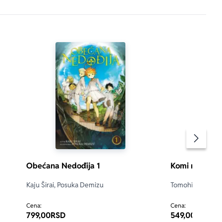
Pomeran
Obećana Nedođija 1
Komi ne ume d
Kaju Širai, Posuka Demizu
Tomohito Oda
Cena:
Cena:
799,00
RSD
549,00
RSD