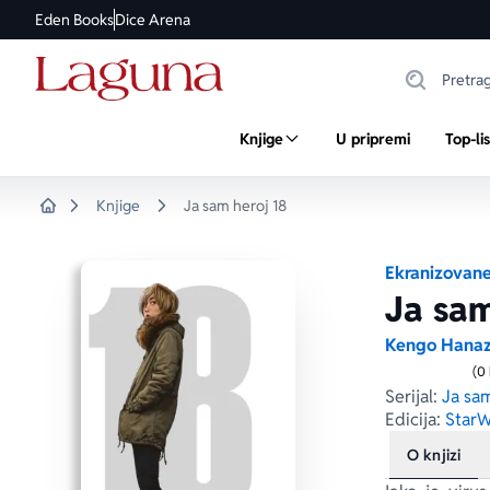
Eden Books
Dice Arena
Knjige
U pripremi
Top-li
Knjige
Ja sam heroj 18
Home
Ekranizovane
Ja sam
Kengo Hana
(0
Serijal:
Ja sam
Edicija:
Star
O knjizi