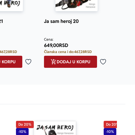
21
Ja sam heroj 20
Cena:
649,00
RSD
467,28
RSD
Članska cena i do:
467,28
RSD
U KORPU
DODAJ U KORPU
Dodaj u omiljene
Dodaj u omilje
Do 20%
Do 20%
-10%
-10%