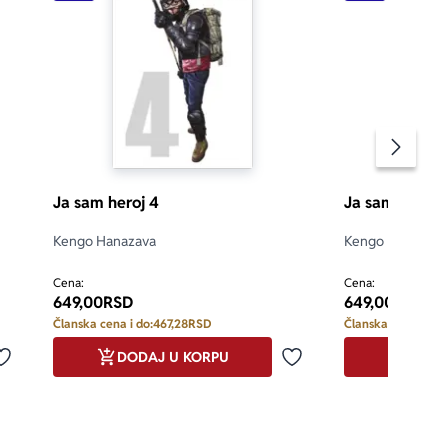
Pomeran
Ja sam heroj 4
Ja sam heroj 
Kengo Hanazava
Kengo Hanazava
Cena:
Cena:
649,00
RSD
649,00
RSD
Članska cena i do:
467,28
RSD
Članska cena i do:
DODAJ U KORPU
DODA
Dodaj u omiljene
Dodaj u omiljene