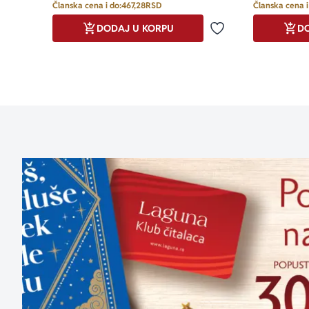
Članska cena i do:
467,28
RSD
Članska cena i
DODAJ U KORPU
DO
Dodaj u omiljene