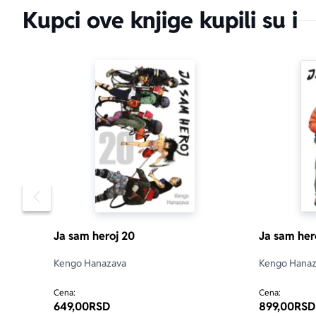
Kupci ove knjige kupili su i
Pomeranje sadržaja slajdera u levo
Ja sam heroj 20
Ja sam her
Kengo Hanazava
Kengo Hanaz
Cena:
Cena:
649,00
RSD
899,00
RSD