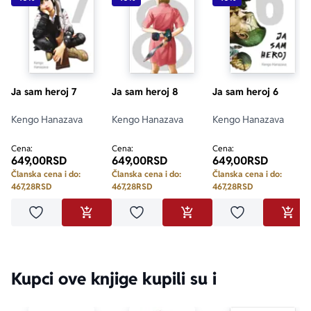
Ja sam heroj 7
Ja sam heroj 8
Ja sam heroj 6
Kengo Hanazava
Kengo Hanazava
Kengo Hanazava
Cena:
Cena:
Cena:
649,00
RSD
649,00
RSD
649,00
RSD
Članska cena i do:
Članska cena i do:
Članska cena i do:
467,28
RSD
467,28
RSD
467,28
RSD
Dodaj u omiljene
Dodaj u omiljene
Dodaj u omilje
DODAJ U KORPU
DODAJ U KORPU
DODA
Kupci ove knjige kupili su i