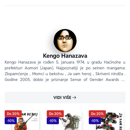
Kengo Hanazava
Kengo Hanazava je rođen 5. januara 1974. u gradu Haćinohe u 
prefekturi Aomori (Japan). Najpoznatiji je po seinen mangama: 
Zlopamćenje , Momci u bekstvu , Ja sam heroj , Skriveni nindža . 
Godine 2005. dobio je priznanje Sense of Gender Awards za 
mangu Zlopamćenje , a 2013. osvojio je nagradu Šogakukan manga 
za delo Ja sam heroj .
VIDI VIŠE
Do 20%
Do 20%
Do 20%
-10%
-10%
-10%