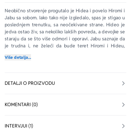
Neobično stvorenje progutalo je Hidea i povelo Hiromi i 
Jabu sa sobom. Iako tako nije izgledalo, spas je stigao u 
poslednjem trenutku, sa neočekivane strane. Hideo je 
jedva ostao živ, sa nekoliko lakših povreda, a devojke se 
staraju da se što više odmori i oporavi. Jabu saznaje da 
je trudna i, ne želeći da bude teret Hiromi i Hideu, 
napušta ih i samostalno nastavlja svoje putovanje.
Više detalja...
„Usnio sam teskoban, opasan, jeziv, prijatan, neprijatan i 
tesan san, nesvestan gde se nalazim, kao Hideo u utrobi 
ZQN-a. Da li je to ništavilo ili reinkarnacija?“
DETALJI O PROIZVODU
– Ivan Veljković, pisac, kritičar i teoretičar
KOMENTARI (0)
INTERVJUI (1)