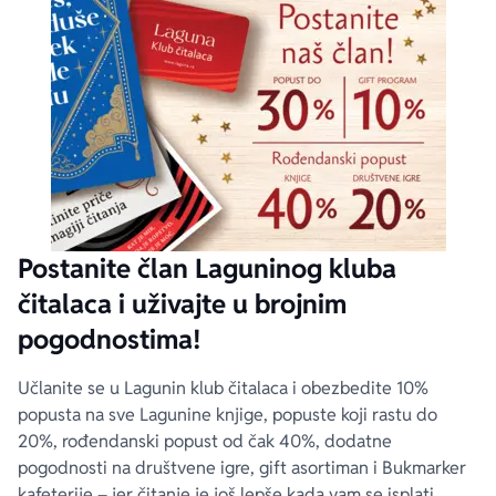
Postanite član Laguninog kluba
čitalaca i uživajte u brojnim
pogodnostima!
Učlanite se u Lagunin klub čitalaca i obezbedite 10%
popusta na sve Lagunine knjige, popuste koji rastu do
20%, rođendanski popust od čak 40%, dodatne
pogodnosti na društvene igre, gift asortiman i Bukmarker
kafeterije – jer čitanje je još lepše kada vam se isplati.