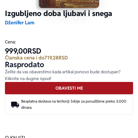
Izgubljeno doba ljubavi i snega
Ekranizovane knjige
Poezija
Bojan Ljubenović
Peter Handke
Dženifer Lam
Za poklon
Lični razvoj i popularna psihologija
Dejan Tiago-Stanković
Harlan Koben
Cena:
999,00
RSD
E-knjige
Biografija
Milica Jakovljević Mir-Jam
Elif Šafak
Članska cena i do
719,28
RSD
Rasprodato
Autori
Želite da vas obavestimo kada artikal ponovo bude dostupan?
Kliknite na dugme ispod!
OBAVESTI ME
Besplatna dostava na teritoriji Srbije za porudžbine preko 3.000
dinara.
O KNJIZI