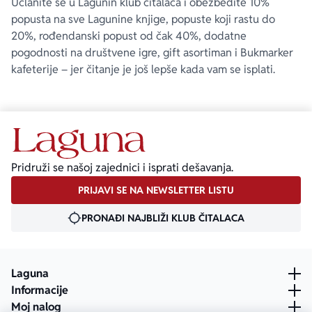
Učlanite se u Lagunin klub čitalaca i obezbedite 10%
popusta na sve Lagunine knjige, popuste koji rastu do
20%, rođendanski popust od čak 40%, dodatne
pogodnosti na društvene igre, gift asortiman i Bukmarker
kafeterije – jer čitanje je još lepše kada vam se isplati.
Pridruži se našoj zajednici i isprati dešavanja.
PRIJAVI SE NA NEWSLETTER LISTU
PRONAĐI NAJBLIŽI KLUB ČITALACA
Laguna
Informacije
Moj nalog