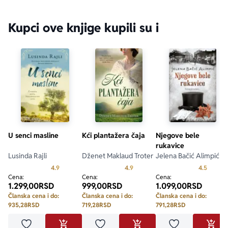
Kupci ove knjige kupili su i
U senci masline
Kći plantažera čaja
Njegove bele
rukavice
Lusinda Rajli
Dženet Maklaud Troter
Jelena Bačić Alimpić
Prosecna ocena je 4.9 od 5
Prosecna ocena je 4.9 od 5
Prosecn
4.9
4.9
4.5
Cena:
Cena:
Cena:
1.299,00
RSD
999,00
RSD
1.099,00
RSD
Članska cena i do:
Članska cena i do:
Članska cena i do:
935,28
RSD
719,28
RSD
791,28
RSD