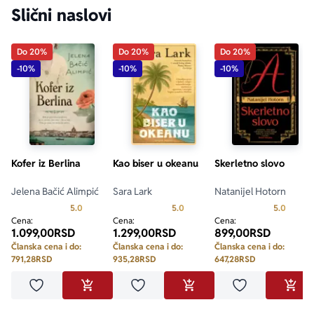
Slični naslovi
Do 20%
Do 20%
Do 20%
-10%
-10%
-10%
Kofer iz Berlina
Kao biser u okeanu
Skerletno slovo
Jelena Bačić Alimpić
Sara Lark
Natanijel Hotorn
Prosecna ocena je 5.0 od 5
Prosecna ocena je 5.0 od 5
Prosecn
5.0
5.0
5.0
Cena:
Cena:
Cena:
1.099,00
RSD
1.299,00
RSD
899,00
RSD
Članska cena i do:
Članska cena i do:
Članska cena i do:
791,28
RSD
935,28
RSD
647,28
RSD
Dodaj u omiljene
Dodaj u omiljene
Dodaj u omilje
DODAJ U KORPU
DODAJ U KORPU
DODA