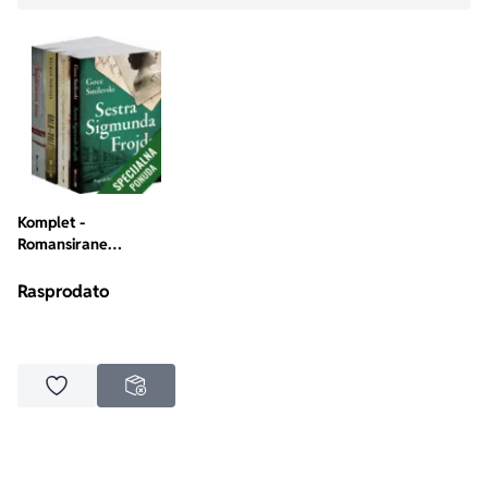
surovost prošlih vremena.“ 
Historical Novel Society
Komplet -
Romansirane
biografije
Rasprodato
Dodaj u omiljene
NEDOSTUPNO