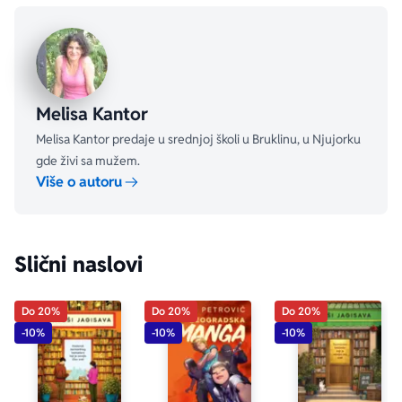
da igra glavne uloge u dramama koje sama režira!
Ali, uprkos osećanju da su sve sile univerzuma okrenute 
protiv nje, Jan će uskoro shvatiti da u životu i ljubavi 
nije uvek najvažnije biti Super Riba.
Melisa Kantor
Melisa Kantor predaje u srednjoj školi u Bruklinu, u Njujorku
gde živi sa mužem.
Više o autoru
Slični naslovi
Do 20%
Do 20%
Do 20%
-10%
-10%
-10%