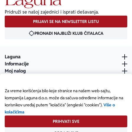
Pridruži se našoj zajednici i isprati dešavanja.
PRIJAVI SE NA NEWSLETTER LISTU
PRONAĐI NAJBLIŽI KLUB ČITALACA
Laguna
Informacije
Moj nalog
Za vreme korišćenja bilo koje stranice na našem web-sajtu,
kompanija Laguna d.o.o. može da sačuva određene informacije na
korisnikov uređaj putem "kolačića" (engleski "cookies").
Više o
kolačićima
PRIHVATI SVE