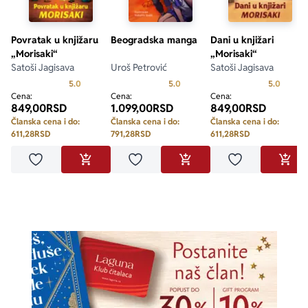
Povratak u knjižaru
Beogradska manga
Dani u knjižari
„Morisaki“
„Morisaki“
Satoši Jagisava
Uroš Petrović
Satoši Jagisava
Prosecna ocena je 5.0 od 5
Prosecna ocena je 5.0 od 5
Prosecn
5.0
5.0
5.0
Cena:
Cena:
Cena:
849,00
RSD
1.099,00
RSD
849,00
RSD
Članska cena i do:
Članska cena i do:
Članska cena i do:
611,28
RSD
791,28
RSD
611,28
RSD
Dodaj u omiljene
Dodaj u omiljene
Dodaj u omilje
DODAJ U KORPU
DODAJ U KORPU
DODA