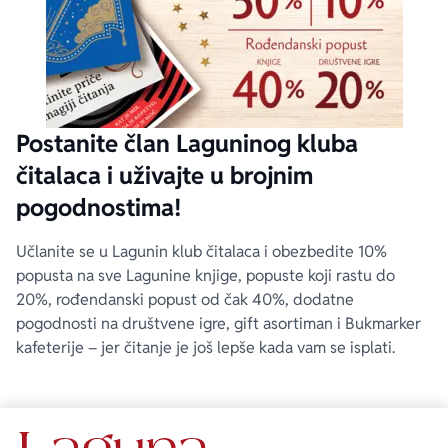
Postanite član Laguninog kluba
čitalaca i uživajte u brojnim
pogodnostima!
Učlanite se u Lagunin klub čitalaca i obezbedite 10%
popusta na sve Lagunine knjige, popuste koji rastu do
20%, rođendanski popust od čak 40%, dodatne
pogodnosti na društvene igre, gift asortiman i Bukmarker
kafeterije – jer čitanje je još lepše kada vam se isplati.