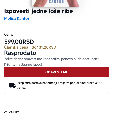
Ispovesti jedne loše ribe
Ekranizovane knjige
Poezija
Bojan Ljubenović
Peter Handke
Melisa Kantor
Za poklon
Lični razvoj i popularna psihologija
Dejan Tiago-Stanković
Harlan Koben
Cena:
599,00
RSD
E-knjige
Biografija
Milica Jakovljević Mir-Jam
Elif Šafak
Članska cena i do
431,28
RSD
Rasprodato
Autori
Želite da vas obavestimo kada artikal ponovo bude dostupan?
Kliknite na dugme ispod!
OBAVESTI ME
Besplatna dostava na teritoriji Srbije za porudžbine preko 3.000
dinara.
O KNJIZI