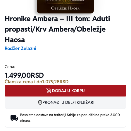
Ekranizovane knjige
Poezija
Bojan Ljubenović
Peter Handke
Hronike Ambera – III tom: Aduti
propasti/Krv Ambera/Obeležje
Za poklon
Lični razvoj i popularna psihologija
Dejan Tiago-Stanković
Harlan Koben
Haosa
E-knjige
Biografija
Milica Jakovljević Mir-Jam
Elif Šafak
Rodžer Zelazni
Autori
Cena:
1.499,00
RSD
Članska cena i do
1.079,28
RSD
DODAJ U KORPU
PRONAĐI U DELFI KNJIŽARI
Besplatna dostava na teritoriji Srbije za porudžbine preko 3.000
dinara.