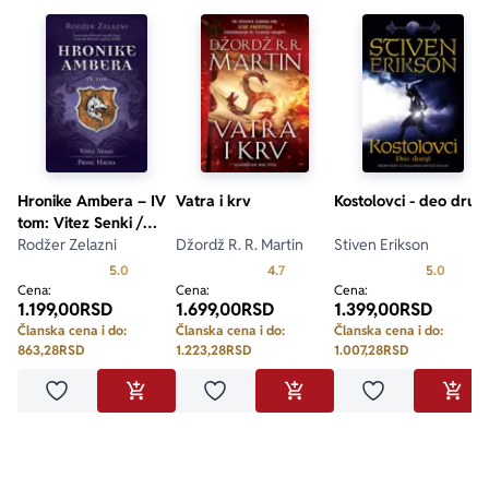
Hronike Ambera – IV
Vatra i krv
Kostolovci - deo drugi
tom: Vitez Senki /
Princ Haosa
Rodžer Zelazni
Džordž R. R. Martin
Stiven Erikson
Prosecna ocena je 5.0 od 5
Prosecna ocena je 4.7 od 5
Prosecn
5.0
4.7
5.0
Cena:
Cena:
Cena:
1.199,00
RSD
1.699,00
RSD
1.399,00
RSD
Članska cena i do:
Članska cena i do:
Članska cena i do:
863,28
RSD
1.223,28
RSD
1.007,28
RSD
Dodaj u omiljene
Dodaj u omiljene
Dodaj u omilje
DODAJ U KORPU
DODAJ U KORPU
DODA