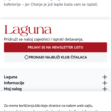
kafeterije – jer čitanje je još lepše kada vam se isplati.
Pridruži se našoj zajednici i isprati dešavanja.
PRIJAVI SE NA NEWSLETTER LISTU
PRONAĐI NAJBLIŽI KLUB ČITALACA
Laguna
Informacije
Moj nalog
Za vreme korišćenja bilo koje stranice na našem web-sajtu,