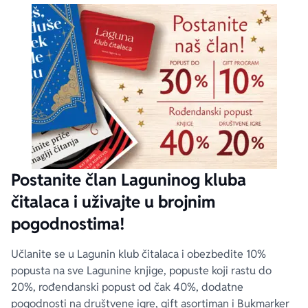
Postanite član Laguninog kluba
čitalaca i uživajte u brojnim
pogodnostima!
Učlanite se u Lagunin klub čitalaca i obezbedite 10%
popusta na sve Lagunine knjige, popuste koji rastu do
20%, rođendanski popust od čak 40%, dodatne
pogodnosti na društvene igre, gift asortiman i Bukmarker