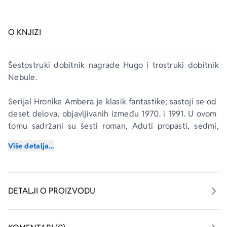
O KNJIZI
Šestostruki dobitnik nagrade 
Hugo
 i trostruki dobitnik 
Nebule
. 
Serijal 
Hronike Ambera
 je klasik fantastike; sastoji se od 
deset delova, objavljivanih između 1970. i 1991. U ovom 
tomu sadržani su šesti roman,
 Aduti propasti
, sedmi, 
Krv Ambera
, i osmi, 
Obeležje Haosa
. Ovim počinje 
Više detalja...
drugo petoknjižje, serijal o Merlinu.
Merlin, sin Korvina od Ambera i Dare od Haosa, pokušao 
je da na Zemlji u Senkama živi normalnim životom – 
DETALJI O PROIZVODU
daleko od zavera, vendeta i spletki koje rastržu obe 
njegove porodice. I išlo mu je sasvim pristojno – ako se 
izuzme svaki trideseti april. Jer na taj dan, već osam 