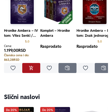
Hronike Ambera – IV
Komplet – Hronike
Hronike Ambera – II
tom: Vitez Senki /
Ambera
tom: Znak jednoroga
Princ Haosa
/ Oberonova ruka /
Prosecna ocena je 5.0 od 5
Prosecn
5.0
5.0
Dvorovi Haosa
Rasprodato
Rasprodato
Cena:
1.199,00
RSD
Članska cena i do:
863,28
RSD
Dodaj u omiljene
Dodaj u omiljene
Dodaj u omilje
DODAJ U KORPU
NEDOSTUPNO
NED
Slični naslovi
Do 20%
Do 20%