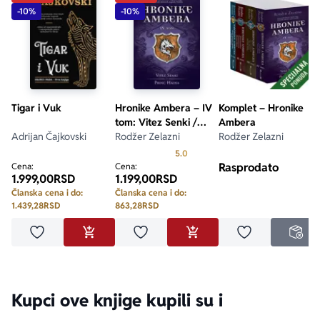
-10%
-10%
Tigar i Vuk
Hronike Ambera – IV
Komplet – Hronike
tom: Vitez Senki /
Ambera
Adrijan Čajkovski
Princ Haosa
Rodžer Zelazni
Rodžer Zelazni
Prosecna ocena je 5.0 od 5
5.0
Rasprodato
Cena:
Cena:
1.999,00
RSD
1.199,00
RSD
Članska cena i do:
Članska cena i do:
1.439,28
RSD
863,28
RSD
Dodaj u omiljene
Dodaj u omiljene
Dodaj u omilje
DODAJ U KORPU
DODAJ U KORPU
NED
Kupci ove knjige kupili su i