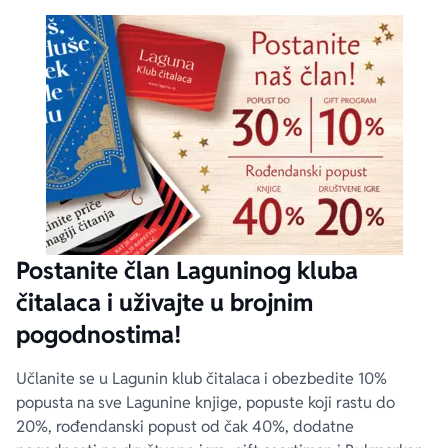
Postanite član Laguninog kluba
čitalaca i uživajte u brojnim
pogodnostima!
Učlanite se u Lagunin klub čitalaca i obezbedite 10%
popusta na sve Lagunine knjige, popuste koji rastu do
20%, rođendanski popust od čak 40%, dodatne