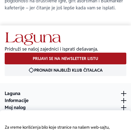
pogodnosti na društvene igre, gift asortiman i Bukmarker
kafeterije – jer čitanje je još lepše kada vam se isplati.
Pridruži se našoj zajednici i isprati dešavanja.
PRIJAVI SE NA NEWSLETTER LISTU
PRONAĐI NAJBLIŽI KLUB ČITALACA
Laguna
Informacije
Moj nalog
Za vreme korišćenja bilo koje stranice na našem web-sajtu,