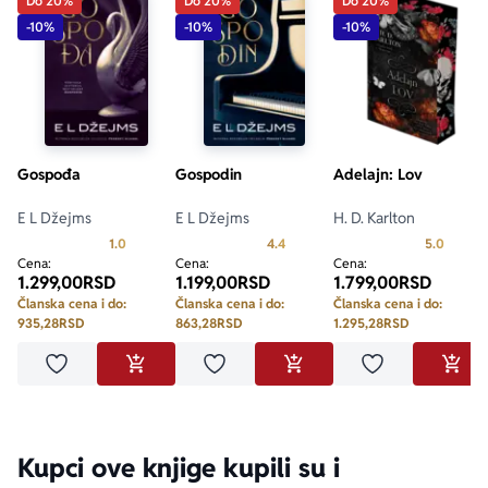
Do 20%
Do 20%
Do 20%
-10%
-10%
-10%
Gospođa
Gospodin
Adelajn: Lov
E L Džejms
E L Džejms
H. D. Karlton
Prosecna ocena je 1.0 od 5
Prosecna ocena je 4.4 od 5
Prosecn
1.0
4.4
5.0
Cena:
Cena:
Cena:
1.299,00
RSD
1.199,00
RSD
1.799,00
RSD
Članska cena i do:
Članska cena i do:
Članska cena i do:
935,28
RSD
863,28
RSD
1.295,28
RSD
Dodaj u omiljene
Dodaj u omiljene
Dodaj u omilje
DODAJ U KORPU
DODAJ U KORPU
DODA
Kupci ove knjige kupili su i