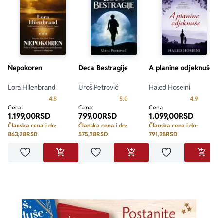
Nepokoren
Deca Bestragije
A planine odjeknuše
Lora Hilenbrand
Uroš Petrović
Haled Hoseini
Prosecna ocena je 4.8 od 5
Prosecna ocena je 5.0 od 5
Prosecn
4.8
5.0
4.9
Cena:
Cena:
Cena:
1.199,00
RSD
799,00
RSD
1.099,00
RSD
Članska cena i do:
Članska cena i do:
Članska cena i do:
863,28
RSD
575,28
RSD
791,28
RSD
Dodaj u omiljene
Dodaj u omiljene
Dodaj u omilje
DODAJ U KORPU
DODAJ U KORPU
DODA