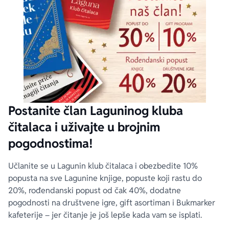
Postanite član Laguninog kluba
čitalaca i uživajte u brojnim
pogodnostima!
Učlanite se u Lagunin klub čitalaca i obezbedite 10%
popusta na sve Lagunine knjige, popuste koji rastu do
20%, rođendanski popust od čak 40%, dodatne
pogodnosti na društvene igre, gift asortiman i Bukmarker
kafeterije – jer čitanje je još lepše kada vam se isplati.