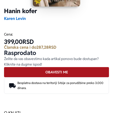
Hanin kofer
Ekranizovane knjige
Poezija
Bojan Ljubenović
Peter Handke
Karen Levin
Za poklon
Lični razvoj i popularna psihologija
Dejan Tiago-Stanković
Harlan Koben
Cena:
399,00
RSD
E-knjige
Biografija
Milica Jakovljević Mir-Jam
Elif Šafak
Članska cena i do
287,28
RSD
Rasprodato
Autori
Želite da vas obavestimo kada artikal ponovo bude dostupan?
Kliknite na dugme ispod!
OBAVESTI ME
Besplatna dostava na teritoriji Srbije za porudžbine preko 3.000
dinara.
O KNJIZI