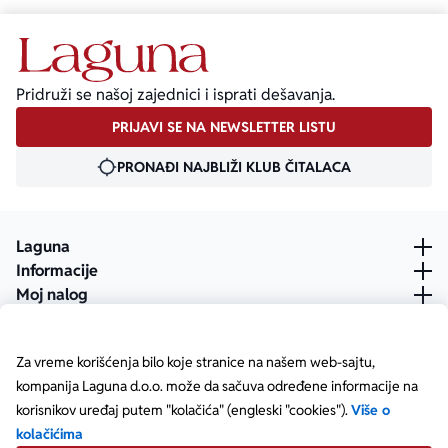
Pridruži se našoj zajednici i isprati dešavanja.
PRIJAVI SE NA NEWSLETTER LISTU
PRONAĐI NAJBLIŽI KLUB ČITALACA
Laguna
Informacije
Moj nalog
Za vreme korišćenja bilo koje stranice na našem web-sajtu,
kompanija Laguna d.o.o. može da sačuva određene informacije na
korisnikov uređaj putem "kolačića" (engleski "cookies").
Više o
kolačićima