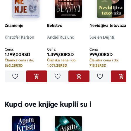
Znamenje
Bekstvo
Nevidljiva tetovaža
Kristofer Karlson
Andeš Ruslund
Suelen Dejnti
Cena:
Cena:
Cena:
1.199,00
RSD
1.499,00
RSD
999,00
RSD
Članska cena i do:
Članska cena i do:
Članska cena i do:
863,28
RSD
1.079,28
RSD
719,28
RSD
Dodaj u omiljene
Dodaj u omiljene
Dodaj u omilje
DODAJ U KORPU
DODAJ U KORPU
DODA
Kupci ove knjige kupili su i