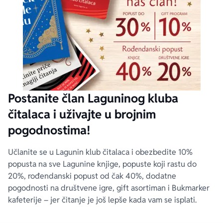
Postanite član Laguninog kluba
čitalaca i uživajte u brojnim
pogodnostima!
Učlanite se u Lagunin klub čitalaca i obezbedite 10%
popusta na sve Lagunine knjige, popuste koji rastu do
20%, rođendanski popust od čak 40%, dodatne
pogodnosti na društvene igre, gift asortiman i Bukmarker
kafeterije – jer čitanje je još lepše kada vam se isplati.