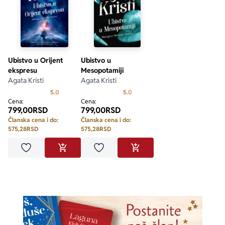
Ubistvo u Orijent
Ubistvo u
ekspresu
Mesopotamiji
Agata Kristi
Agata Kristi
Prosecna ocena je 5.0 od 5
Prosecna ocena je 5.0 od 5
5.0
5.0
Cena:
Cena:
799,00
RSD
799,00
RSD
Članska cena i do:
Članska cena i do:
575,28
RSD
575,28
RSD
Dodaj u omiljene
Dodaj u omiljene
DODAJ U KORPU
DODAJ U KORPU