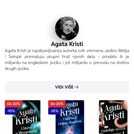
razotkrije...
„Tako jednostavno, jezgrovito i zbunjujuće. Svaki trag 
postavljen je promišljeno i maestralno!“ 
Sunday Times
„Zaplet je savršen a likovi izvanredni.“ 
San Francisco 
Chronicle
Agata Kristi
Agata Kristi je najobjavljivanija autorka svih vremena. Jedino Biblija 
i Šekspir premašuju ukupni tiraž njenih dela – prodato ih je 
www.agathacristie.com
milijardu na engleskom jeziku i još milijardu u prevodu na stotinu 
drugih jezika.
VIDI VIŠE
Do 20%
Do 20%
-10%
-10%