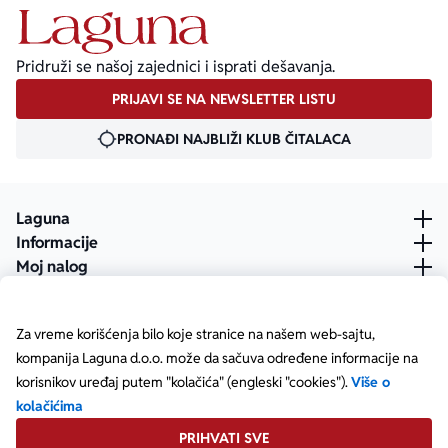
Pridruži se našoj zajednici i isprati dešavanja.
PRIJAVI SE NA NEWSLETTER LISTU
PRONAĐI NAJBLIŽI KLUB ČITALACA
Laguna
Informacije
Moj nalog
Za vreme korišćenja bilo koje stranice na našem web-sajtu,
kompanija Laguna d.o.o. može da sačuva određene informacije na
korisnikov uređaj putem "kolačića" (engleski "cookies").
Više o
kolačićima
PRIHVATI SVE