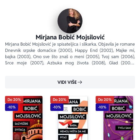
tanatosu, o promašenim ljubavima i jednom uspešnom i 
usamljenom životu umetnika koji je voleo svoja dela 
više od svojih muza.
Mirjana Bobić Mojsilović
Mirjana Bobić Mojsilović je spisateljica i slikarka. Objavila je romane 
Dnevnik srpske domaćice (2000), Happy End (2002), Majke mi, 
bajka (2003), Ono sve što znaš o meni (2005), Tvoj sam (2006), 
Srce moje (2007), Azbuka mog života (2008), Glad (2009), 
Gospodin pogrešni (2010), Traži me...
VIDI VIŠE
Do 20%
Do 20%
Do 20%
-10%
-10%
-10%