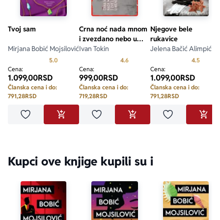
Tvoj sam
Crna noć nada mnom
Njegove bele
i zvezdano nebo u
rukavice
Mirjana Bobić Mojsilović
meni
Ivan Tokin
Jelena Bačić Alimpić
Prosecna ocena je 5.0 od 5
Prosecna ocena je 4.6 od 5
Prosecn
5.0
4.6
4.5
Cena:
Cena:
Cena:
1.099,00
RSD
999,00
RSD
1.099,00
RSD
Članska cena i do:
Članska cena i do:
Članska cena i do:
791,28
RSD
719,28
RSD
791,28
RSD
Dodaj u omiljene
Dodaj u omiljene
Dodaj u omilje
DODAJ U KORPU
DODAJ U KORPU
DODA
Kupci ove knjige kupili su i