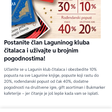
Postanite član Laguninog kluba
čitalaca i uživajte u brojnim
pogodnostima!
Učlanite se u Lagunin klub čitalaca i obezbedite 10%
popusta na sve Lagunine knjige, popuste koji rastu do
20%, rođendanski popust od čak 40%, dodatne
pogodnosti na društvene igre, gift asortiman i Bukmarker
kafeterije – jer čitanje je još lepše kada vam se isplati.